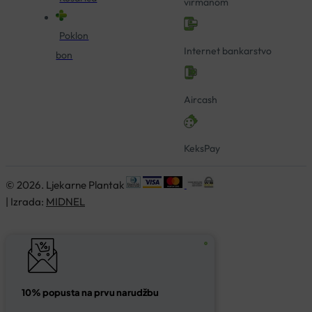
virmanom
Poklon
Internet bankarstvo
bon
Aircash
KeksPay
© 2026. Ljekarne Plantak
| Izrada:
MIDNEL
10% popusta na prvu narudžbu