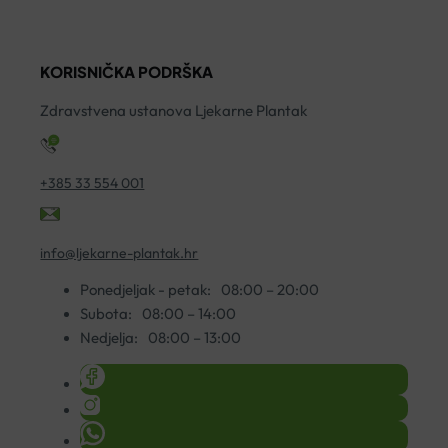
A20
ENZYCAL
F
količina
950
7
KORISNIČKA PODRŠKA
75ML
ko
količina
Zdravstvena ustanova Ljekarne Plantak
+385 33 554 001
info@ljekarne-plantak.hr
Ponedjeljak - petak:
08:00 – 20:00
Subota:
08:00 – 14:00
Nedjelja:
08:00 – 13:00