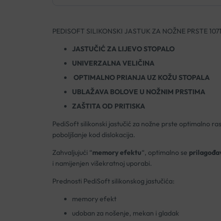
PEDISOFT SILIKONSKI JASTUK ZA NOŽNE PRSTE 1071
JASTUČIĆ ZA LIJEVO STOPALO
UNIVERZALNA VELIČINA
OPTIMALNO PRIANJA UZ KOŽU STOPALA
UBLAŽAVA BOLOVE U NOŽNIM PRSTIMA
ZAŠTITA OD PRITISKA
PediSoft silikonski jastučić za nožne prste optimalno ras
poboljšanje kod dislokacija.
Zahvaljujući “
memory efektu
“, optimalno se
prilagođa
i namijenjen višekratnoj uporabi.
Prednosti PediSoft silikonskog jastučića:
memory efekt
udoban za nošenje, mekan i gladak