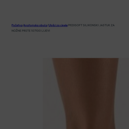
KOŠARICA
Početna
/
Anatomska obuća
/
Ulošci za cipele
/
PEDISOFT SILIKONSKI JASTUK ZA
NOŽNE PRSTE 107100 LIJEVI