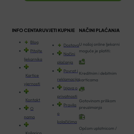
INFO CENTAR
UVJETI KUPNJE
NAČINI PLAĆANJA
Blog
U našoj online ljekarni
Dostava
Pitajte
moguće je platiti:
Načini
ljekarnika
plaćanja
Povrat i
Kreditnim i debitnim
Kartice
reklamacija
karticama
vjernosti
Izjava o
privatnosti
Kontakt
Gotovinom prilikom
Pravila
preuzimanja
O
o
nama
kolačićima
Općom uplatnicom /
Košarica