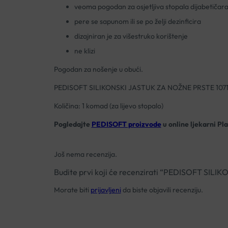
veoma pogodan za osjetljiva stopala dijabetičar
pere se sapunom ili se po želji dezinficira
dizajniran je za višestruko korištenje
ne klizi
Pogodan za nošenje u obući.
PEDISOFT SILIKONSKI JASTUK ZA NOŽNE PRSTE 1071
Količina: 1 komad (za lijevo stopalo)
Pogledajte
PEDISOFT proizvode
u online ljekarni Pl
Još nema recenzija.
Budite prvi koji će recenzirati “PEDISOFT SI
Morate biti
prijavljeni
da biste objavili recenziju.