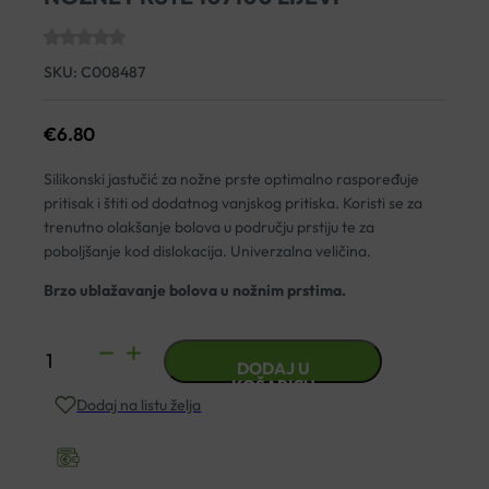
SKU:
C008487
€
6.80
Silikonski jastučić za nožne prste optimalno raspoređuje
pritisak i štiti od dodatnog vanjskog pritiska. Koristi se za
trenutno olakšanje bolova u području prstiju te za
poboljšanje kod dislokacija. Univerzalna veličina.
Brzo ublažavanje bolova u nožnim prstima.
PEDISOFT
DODAJ U
SILIKONSKI
KOŠARICU
Dodaj na listu želja
JASTUK
ZA
NOŽNE