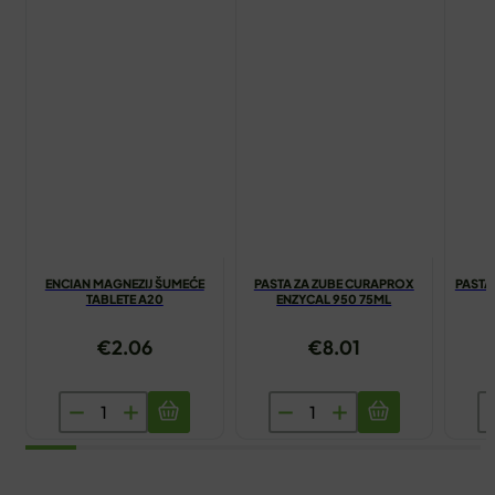
ENCIAN MAGNEZIJ ŠUMEĆE
PASTA ZA ZUBE CURAPROX
PASTA
TABLETE A20
ENZYCAL 950 75ML
€
2.06
€
8.01
ENCIAN
PASTA
P
MAGNEZIJ
ZA
Z
ŠUMEĆE
ZUBE
Z
TABLETE
CURAPROX
P