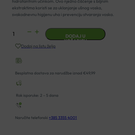
hidratantnim učinkom. Ovo nježno čišćenje s biljnim
ekstraktima koristi se za uklanjanje ušnog voska,
svakodnevnu higijenu uha i prevenciju stvaranja voska.
OTOSAN
DODAJ U
SPREJ
KOŠARICU
Dodaj na listu želja
ZA
UHO
50ML
količina
Besplatna dostava za narudžbe iznad €49,99
Rok isporuke: 2 – 5 dana
Naručite telefonski
+385 3355 4001