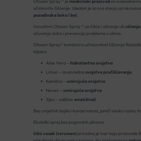
Otosan Spray ® je
medicinski proizvod
za svakodnevnu 
učinkovito čišćenje. Idealan je za sva stanja uzrokovan
pozadinska buka i bol.
Inovativni Otosan Spray ® za čišće i zdravije uši
uklanja
očuvanje sluha i prevenciju problema s ušima.
Otosan Spray® kombinira učinkovitost čišćenja fiziološ
biljaka:
Aloe Vera –
hidratantna svojstva
Limun – izvanredna
svojstva pročišćavanja
Kamilica –
umirujuća svojstva
Neven –
umirujuća svojstva
Sljez – odličan
omekšivač
Bez umjetnih bojila i konzervansa, jamči visoku razinu to
Ekološki sprej bez pogonskih plinova
Ušni vosak (cerumen)
prirodna je tvar koju proizvode žli
prisutnost ušnog voska korisna. No prekomjerno
nakupl