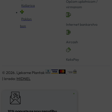
Općom uplatnicom /
Košarica
virmanom
Poklon
Internet bankarstvo
bon
Aircash
KeksPay
© 2026. Ljekarne Plantak
| Izrada:
MIDNEL
10% popusta na prvu narudžbu