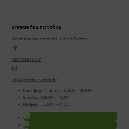
ZELENI
CURAPROX
2
PROPOLIS
ENZYCAL
ko
30ML
950
KORISNIČKA PODRŠKA
količina
75ML
količina
Zdravstvena ustanova Ljekarne Plantak
+385 33 554 001
info@ljekarne-plantak.hr
Ponedjeljak - petak:
08:00 – 20:00
Subota:
08:00 – 14:00
Nedjelja:
08:00 – 13:00