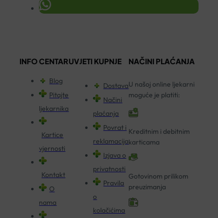
INFO CENTAR
UVJETI KUPNJE
NAČINI PLAĆANJA
Blog
U našoj online ljekarni
Dostava
Pitajte
moguće je platiti:
Načini
ljekarnika
plaćanja
Povrat i
Kreditnim i debitnim
Kartice
reklamacija
karticama
vjernosti
Izjava o
privatnosti
Kontakt
Gotovinom prilikom
Pravila
preuzimanja
O
o
nama
kolačićima