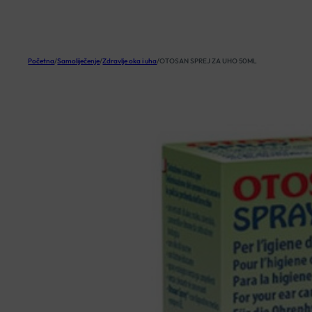
KOŠARICA
Početna
/
Samoliječenje
/
Zdravlje oka i uha
/
OTOSAN SPREJ ZA UHO 50ML