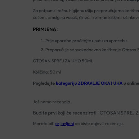
Za potpunu i točnu higijenu ušiju preporučujemo korište
češem, emulgira vosak, čineći tretman lakšim i učinkovit
PRIMJENA:
Prije uporabe pročitajte uputu za upotrebu.
Preporučuje se svakodnevno korištenje Otosan Sp
OTOSAN SPREJ ZA UHO 50ML
Količina: 50 ml
Pogledajte
kategoriju ZDRAVLJE OKA I UHA
u online
Još nema recenzija.
Budite prvi koji će recenzirati “OTOSAN SPREJ
Morate biti
prijavljeni
da biste objavili recenziju.