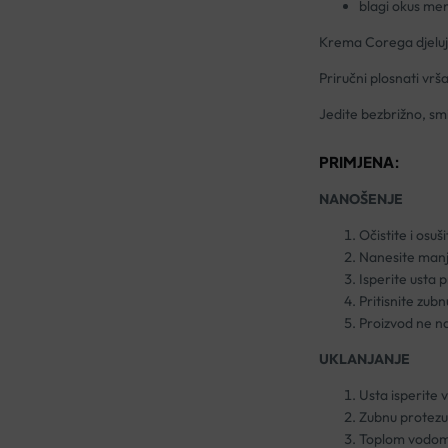
blagi okus me
Krema Corega djeluje
Priručni plosnati vrš
Jedite bezbrižno, smij
PRIMJENA:
NANOŠENJE
Očistite i osuš
Nanesite manj
Isperite usta p
Pritisnite zubn
Proizvod ne n
UKLANJANJE
Usta isperite
Zubnu protezu 
Toplom vodom i