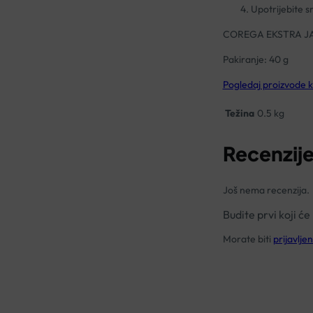
Upotrijebite s
COREGA EKSTRA J
Pakiranje: 40 g
Pogledaj proizvode
Težina
0.5 kg
Recenzij
Još nema recenzija.
Budite prvi koji
Morate biti
prijavljen