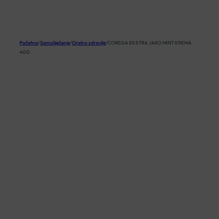
KOŠARICA
Početna
/
Samoliječenje
/
Oralno zdravlje
/
COREGA EKSTRA JAKO MINT KREMA
40G