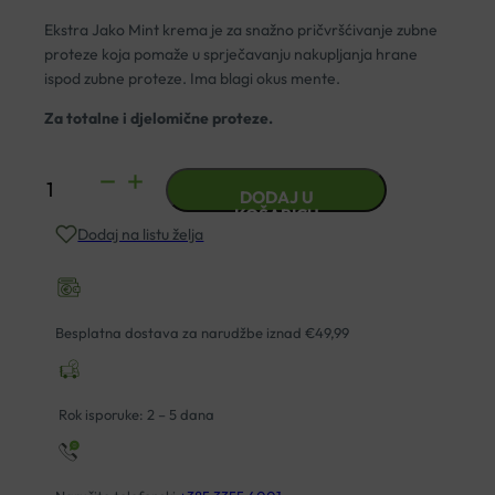
Ekstra Jako Mint krema je za snažno pričvršćivanje zubne
proteze koja pomaže u sprječavanju nakupljanja hrane
ispod zubne proteze. Ima blagi okus mente.
Za totalne i djelomične proteze.
COREGA
DODAJ U
EKSTRA
KOŠARICU
Dodaj na listu želja
JAKO
MINT
KREMA
40G
Besplatna dostava za narudžbe iznad €49,99
količina
Rok isporuke: 2 – 5 dana