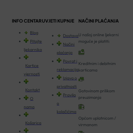
INFO CENTAR
UVJETI KUPNJE
NAČINI PLAĆANJA
Blog
U našoj online ljekarni
Dostava
Pitajte
moguće je platiti:
Načini
ljekarnika
plaćanja
Povrat i
Kreditnim i debitnim
Kartice
reklamacija
karticama
vjernosti
Izjava o
privatnosti
Kontakt
Gotovinom prilikom
Pravila
preuzimanja
O
o
nama
kolačićima
Općom uplatnicom /
Košarica
virmanom