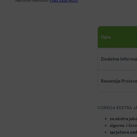
Naručite telefonski
+385 3355 4001
Opis
Dodatne Informa
Recenzije Proizv
COREGA EKSTRA J
za ekstra jak
sigurno i čvrs
sprječava zad