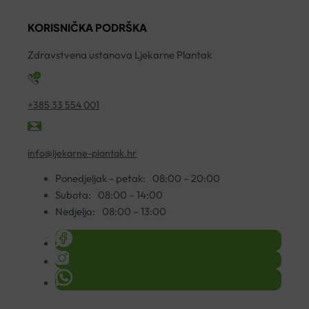
30ML
120ML
KORISNIČKA PODRŠKA
količina
količina
Zdravstvena ustanova Ljekarne Plantak
+385 33 554 001
info@ljekarne-plantak.hr
Ponedjeljak - petak:
08:00 – 20:00
Subota:
08:00 – 14:00
Nedjelja:
08:00 – 13:00