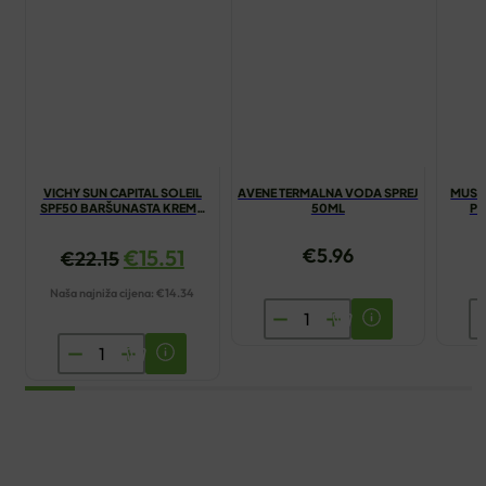
VICHY SUN CAPITAL SOLEIL
AVENE TERMALNA VODA SPREJ
MUST
SPF50 BARŠUNASTA KREMA
50ML
PR
50ML
€
5.96
€
15.51
€
22.15
Naša najniža cijena:
€
14.34
AVENE
M
TERMALNA
M
VICHY
VODA
K
SUN
SPREJ
P
CAPITAL
50ML
S
SOLEIL
količina
2
SPF50
ko