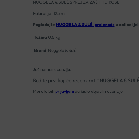
NUGGELA & SULÉ SPREJ ZA ZAŠTITU KOSE
Pakiranje: 125 ml
Pogledajte
NUGGELA & SULÉ proizvode
u online lje
Težina
0.5 kg
Brend
Nuggela & Sulé
Još nema recenzija.
Budite prvi koji će recenzirati “NUGGELA & S
Morate biti
prijavljeni
da biste objavili recenziju.