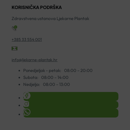
BARŠUNASTA
KORISNIČKA PODRŠKA
KREMA
50ML
Zdravstvena ustanova Ljekarne Plantak
količina
+385 33 554 001
info@ljekarne-plantak.hr
Ponedjeljak - petak:
08:00 – 20:00
Subota:
08:00 – 14:00
Nedjelja:
08:00 – 13:00