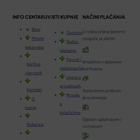
INFO CENTAR
UVJETI KUPNJE
NAČINI PLAĆANJA
Blog
U našoj online ljekarni
Dostava
Pitajte
moguće je platiti:
Načini
ljekarnika
plaćanja
Povrat i
Kreditnim i debitnim
Kartice
reklamacija
karticama
vjernosti
Izjava o
privatnosti
Kontakt
Gotovinom prilikom
Pravila
preuzimanja
O
o
nama
kolačićima
Općom uplatnicom /
Košarica
virmanom