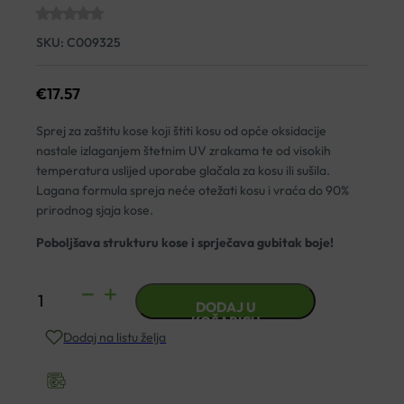
SKU:
C009325
€
17.57
Sprej za zaštitu kose koji štiti kosu od opće oksidacije
nastale izlaganjem štetnim UV zrakama te od visokih
temperatura uslijed uporabe glačala za kosu ili sušila.
Lagana formula spreja neće otežati kosu i vraća do 90%
prirodnog sjaja kose.
Poboljšava strukturu kose i sprječava gubitak boje!
NUGGELA
DODAJ U
&
KOŠARICU
Dodaj na listu želja
SULÉ
SPREJ
ZA