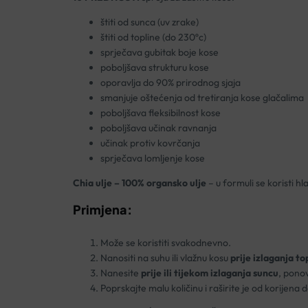
štiti od sunca (uv zrake)
štiti od topline (do 230ºc)
sprječava gubitak boje kose
poboljšava strukturu kose
oporavlja do 90% prirodnog sjaja
smanjuje oštećenja od tretiranja kose glačalima
poboljšava fleksibilnost kose
poboljšava učinak ravnanja
učinak protiv kovrčanja
sprječava lomljenje kose
Chia ulje – 100% organsko ulje
– u formuli se koristi 
Primjena:
Može se koristiti svakodnevno.
Nanositi na suhu ili vlažnu kosu
prije izlaganja top
Nanesite
prije ili tijekom izlaganja suncu
, pono
Poprskajte malu količinu i raširite je od korijen