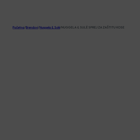
KOŠARICA
Početna
/
Brendovi
/
Nuggela & Sulé
/
NUGGELA & SULÉ SPREJ ZA ZAŠTITU KOSE