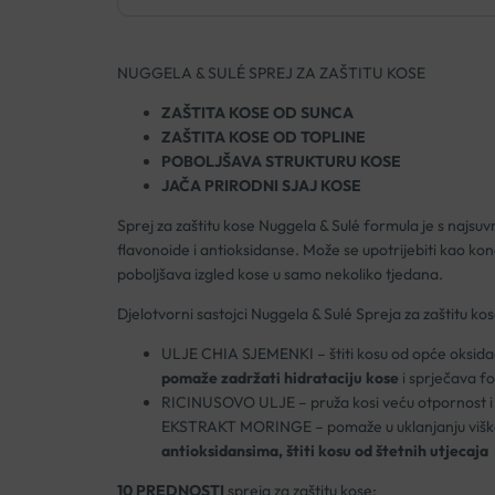
NUGGELA & SULÉ SPREJ ZA ZAŠTITU KOSE
ZAŠTITA KOSE OD SUNCA
ZAŠTITA KOSE OD TOPLINE
POBOLJŠAVA STRUKTURU KOSE
JAČA PRIRODNI SJAJ KOSE
Sprej za zaštitu kose Nuggela & Sulé formula je s najsu
flavonoide i antioksidanse. Može se upotrijebiti kao kona
poboljšava izgled kose u samo nekoliko tjedana.
Djelotvorni sastojci Nuggela & Sulé Spreja za zaštitu kos
ULJE CHIA SJEMENKI – štiti kosu od opće oksidac
pomaže zadržati hidrataciju kose
i sprječava fo
RICINUSOVO ULJE – pruža kosi veću otpornost i sjaj
EKSTRAKT MORINGE – pomaže u uklanjanju viška masn
antioksidansima, štiti kosu od štetnih utjecaja
10 PREDNOSTI
spreja za zaštitu kose: