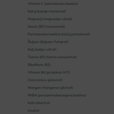
Vitamin C (askorbinska kiselina)
Kalcij (kalcijev karbonat)
Magnezij (magnezijev oksid)
Niacin (B3) (niacinamid)
Pantotenska kiselina (kalcij pantotenat)
Željezo (željezov fumarat)
Kalij (kalijev citrat)
Tiamin (B1) (tiamin mononitrat)
Riboflavin (B2)
Vitamin B6 (piridoksin HCl)
Cink (cinkov glukonat)
Mangan (manganov glicinat)
PABA (paraaminobenzojeva kiselina)
Kolin bitartrat
Inozitol