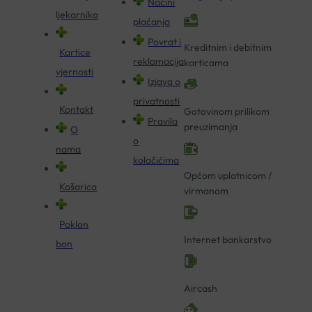
Načini
ljekarnika
plaćanja
Povrat i
Kreditnim i debitnim
Kartice
reklamacija
karticama
vjernosti
Izjava o
privatnosti
Kontakt
Gotovinom prilikom
Pravila
preuzimanja
O
o
nama
kolačićima
Općom uplatnicom /
Košarica
virmanom
Poklon
Internet bankarstvo
bon
Aircash