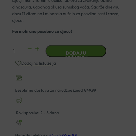
Dječji multivitamini u obliku tableta za žvakanje oblika
dinosaura, ugodnog okusa šumskog voća. Sadrže dnevnu
dozu 11 vitamina i minerala nužnih za pravilan rast i razvoj
djece.
Formulirano posebno za djecu!
MULTISAURUS
DODAJ U
TABLETE
KOŠARICU
Dodaj na listu želja
A60
KAL
količina
Besplatna dostava za narudžbe iznad €49,99
Rok isporuke: 2 – 5 dana
Naručite telefonski
+385 3355 4001