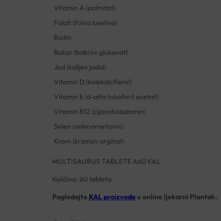
Vitamin A (palmitat)
Folati (folna kiselina)
Biotin
Bakar (bakrov glukonat)
Jod (kalijev jodid)
Vitamin D (kolekalciferol)
Vitamin E (d-alfa tokoferil acetat)
Vitamin B12 (cijanokobalamin)
Selen (selenometionin)
Krom (kromov arginat)
MULTISAURUS TABLETE A60 KAL
Količina: 60 tableta
Pogledajte
KAL proizvode
u online ljekarni Plantak.