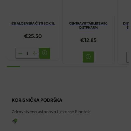
ESI ALOE VERA ČISTI SOK 1L
CENTRAVIT TABLETE A50
DIET
DIETPHARM
ŠU
€
25.50
€
12.85
ESI
D
ALOE
M
VERA
3
ČISTI
Š
SOK
T
1L
A
količina
KORISNIČKA PODRŠKA
ko
Zdravstvena ustanova Ljekarne Plantak