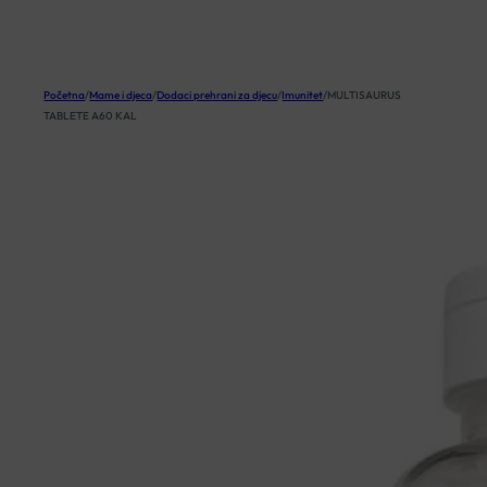
KOŠARICA
Početna
/
Mame i djeca
/
Dodaci prehrani za djecu
/
Imunitet
/
MULTISAURUS
TABLETE A60 KAL