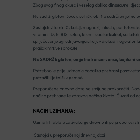
Zbog svog finog okusa i veselog
oblika dinosaura
, djec
Ne sadrži gluten, šećer, sol i škrob. Ne sadrži umjetne b
Sastojci: vitamin C, kalcij, magnezij, niacin, pantotenska 
vitamini: D, E, B12; selen, krom, sladila: ksilitol, sorbit
sprječavanje zgrudnjavanja silicijev dioksid, regulator ki
prašak mrkve i brokule.
NE SADRŽI: gluten, umjetne konzervanse, bojila ni a
Potrebno je prije uzimanja dodatka prehrani posavjetova
potražiti liječničku pomoć.
Preporučene dnevne doze ne smiju se prekoračiti. Doda
načina prehrane te zdravog načina života. Čuvati od d
NAČIN UZIMANJA:
Uzimati 1 tabletu za žvakanje dnevno ili po preporuci s
Sastojci u preporučenoj dnevnoj dozi