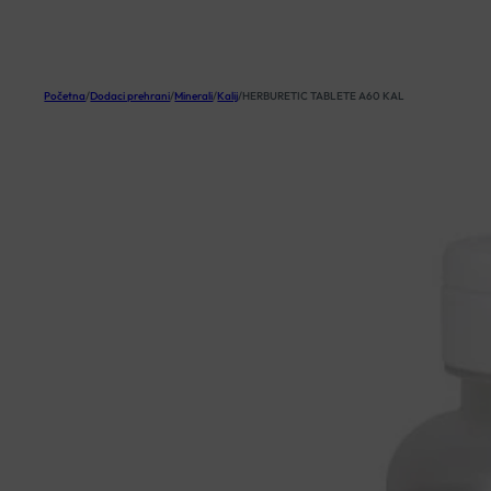
KOŠARICA
Početna
/
Dodaci prehrani
/
Minerali
/
Kalij
/
HERBURETIC TABLETE A60 KAL