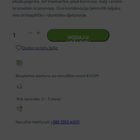
ploda paprike, list medvjetke, plod borovice, kalij i enzim
bromelain iz ananasa. Ova kombinacija ljekovitih biljaka
ima antiseptičko i diuretsko djelovanje.
HERBURETIC
DODAJ U
TABLETE
KOŠARICU
Dodaj na listu želja
A60
KAL
količina
Besplatna dostava za narudžbe iznad €49,99
Rok isporuke: 2 – 5 dana
Naručite telefonski
+385 3355 4001