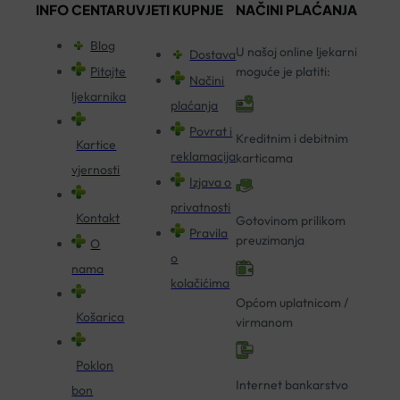
INFO CENTAR
UVJETI KUPNJE
NAČINI PLAĆANJA
Blog
U našoj online ljekarni
Dostava
Pitajte
moguće je platiti:
Načini
ljekarnika
plaćanja
Povrat i
Kreditnim i debitnim
Kartice
reklamacija
karticama
vjernosti
Izjava o
privatnosti
Kontakt
Gotovinom prilikom
Pravila
preuzimanja
O
o
nama
kolačićima
Općom uplatnicom /
Košarica
virmanom
Poklon
Internet bankarstvo
bon