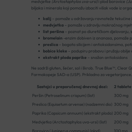
medvjetke
(Arctostaphylos uva-ursi)
i plod borovice
(Ju
biljaka i minerala koji pomažu izbaciti višak vode iz org
kalij
– pomaže u održavanju ravnoteže tekućine i p
medvjetka
– pomaže u zdravlju mokraćnog mjehu
list peršina
– poznat po diuretičkom djelovanju, st
bromelain
-enzim dobiven iz ananasa, pomaže pr
preslica
– bogata silicijem i antioksidansima, poti
bobice kleke
– podupiru probavu i pružaju obilje
ekstrakt ploda paprike
– snažan antioksidans
Ne sadrži gluten, šećer, sol i škrob. True Blue™, Clear 
Farmakopeje SAD-a (USP). Prikladno za vegetarijance
Sastojci u preporučenoj dnevnoj dozi:
2 tablete
Peršin (Petroselinum crispum) (list)
300 mg
Preslica (Equisetum arvense) (nadzemni dio)
300 mg
Paprika (Capsicum annuum) (ekstrakt ploda)
200 mg
Medvjetka (Arctostaphylos uva-ursi) (list)
200 mg
Borovica (Juniperus communis) (plod)
100 mg