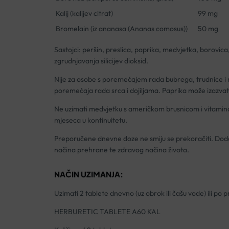
Kalij (kalijev citrat)
99 mg
Bromelain (iz ananasa (Ananas comosus))
50 mg
Sastojci: peršin, preslica, paprika, medvjetka, borovica,
zgrudnjavanja silicijev dioksid.
Nije za osobe s poremećajem rada bubrega, trudnice i m
poremećaja rada srca i dojiljama. Paprika može izazvati
Ne uzimati medvjetku s američkom brusnicom i vitamino
mjeseca u kontinuitetu.
Preporučene dnevne doze ne smiju se prekoračiti. Doda
načina prehrane te zdravog načina života.
NAČIN UZIMANJA:
Uzimati 2 tablete dnevno (uz obrok ili čašu vode) ili po
HERBURETIC TABLETE A60 KAL