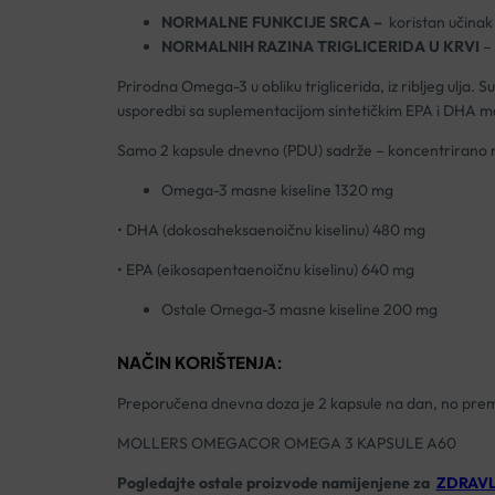
NORMALNE FUNKCIJE SRCA –
koristan učina
NORMALNIH RAZINA TRIGLICERIDA U KRVI
– 
Prirodna Omega-3 u obliku triglicerida, iz ribljeg ulja.
usporedbi sa suplementacijom sintetičkim EPA i DHA mas
Samo 2 kapsule dnevno (PDU) sadrže – koncentrirano ri
Omega-3 masne kiseline 1320 mg
• DHA (dokosaheksaenoičnu kiselinu) 480 mg
• EPA (eikosapentaenoičnu kiselinu) 640 mg
Ostale Omega-3 masne kiseline 200 mg
NAČIN KORIŠTENJA:
Preporučena dnevna doza je 2 kapsule na dan, no prema
MOLLERS OMEGACOR OMEGA 3 KAPSULE A60
Pogledajte ostale proizvode namijenjene za
ZDRAVL