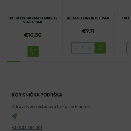
DR.THEISS BALZAM ZA MIKRO-
AFTAMED JUNIOR GEL 15ML
ESI A
VENE 100ML
€
9.71
€
10.50
AFTAMED
ES
JUNIOR
A
GEL
V
15ML
ČI
količina
S
1L
ko
KORISNIČKA PODRŠKA
Zdravstvena ustanova Ljekarne Plantak
+385 33 554 001