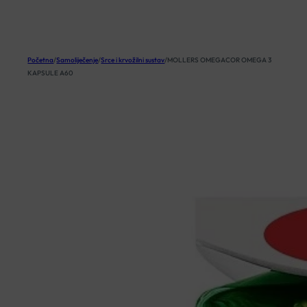
KOŠARICA
Početna
/
Samoliječenje
/
Srce i krvožilni sustav
/
MOLLERS OMEGACOR OMEGA 3
KAPSULE A60