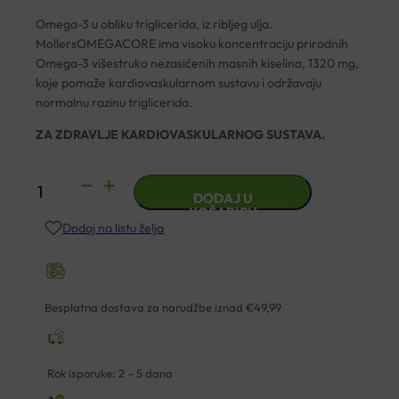
Omega-3 u obliku triglicerida, iz ribljeg ulja.
MollersOMEGACORE ima visoku koncentraciju prirodnih
Omega-3 višestruko nezasićenih masnih kiselina, 1320 mg,
koje pomaže kardiovaskularnom sustavu i održavaju
normalnu razinu triglicerida.
ZA ZDRAVLJE KARDIOVASKULARNOG SUSTAVA.
MOLLERS
DODAJ U
OMEGACOR
KOŠARICU
Dodaj na listu želja
OMEGA
3
KAPSULE
A60
Besplatna dostava za narudžbe iznad €49,99
količina
Rok isporuke: 2 – 5 dana