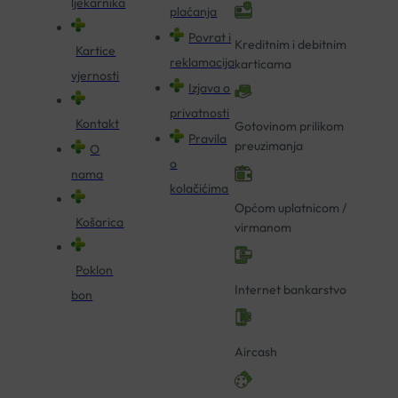
ljekarnika
plaćanja
Povrat i
Kreditnim i debitnim
Kartice
reklamacija
karticama
vjernosti
Izjava o
privatnosti
Kontakt
Gotovinom prilikom
Pravila
preuzimanja
O
o
nama
kolačićima
Općom uplatnicom /
Košarica
virmanom
Poklon
Internet bankarstvo
bon
Aircash