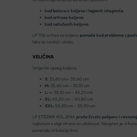
kod bolova u koljenu i
laganih istegnuća
kod artroze koljena
kod natučenih koljena
LP 706 ortoza za koljeno
pomaže kod problema s postope
lako se navlači i skida.
VELIČINA
Izmjerite opseg koljena.
S:
33,60 cm– 35,60 cm
M:
35,60 cm – 38,10 cm
L:
4: 38,10 cm – 43,20 cm
XL:
43,20 cm – 50,80 cm
XXL:
50,80 cm – 55,90 cm
LP STEZNIK KOLJENA
pruža čvrstu potporu i ravnomj
najlonom s obje strane za udobnost. Neopren je vrhunski 
povećala cirkulaciju krvi.