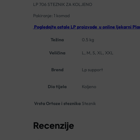
LP 706 STEZNIK ZA KOLJENO
Pakiranje: 1 komad
Pogledajte ostale LP proizvode u online ljekarni Pla
Težina
0.5 kg
Veličina
L, M, S, XL, XXL
Brend
Lp support
Dio tijela
Koljeno
Vrsta Ortoze i steznika
Steznik
Recenzije