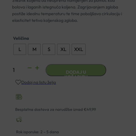
Steznik koljena od neoprena namijenjen za pomoć kod
bolova i laganih istegnuća koljena. Zagrijavanjem zgloba
postiže idealnu temperaturu te time poboljšava cirkulaciju i
elasticitet tetiva koljenskog zgloba.
Veličina
L
M
S
XL
XXL
LP
DODAJ U
706
KOŠARICU
Dodaj na listu želja
STEZNIK
ZA
KOLJENO
količina
Besplatna dostava za narudžbe iznad €49,99
Rok isporuke: 2 – 5 dana