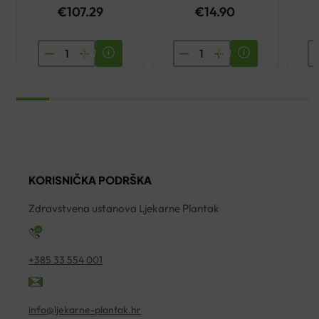
€
107.29
€
14.90
TLAKOMJER
LP
U
OMRON
753
M
M3
ORTOZA
M
+
ZA
Z
ADAPTER
RUČNI
O
količina
ZGLOB
T
količina
ko
KORISNIČKA PODRŠKA
Zdravstvena ustanova Ljekarne Plantak
+385 33 554 001
info@ljekarne-plantak.hr