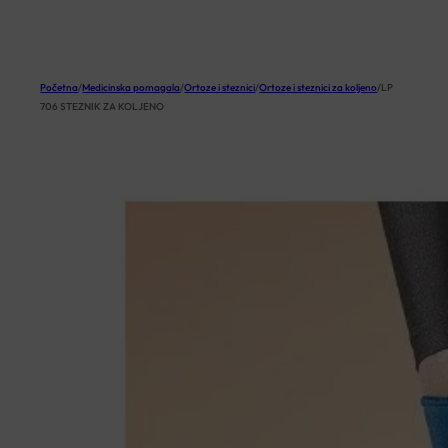
KOŠARICA
Početna
/
Medicinska pomagala
/
Ortoze i steznici
/
Ortoze i steznici za koljeno
/
LP
706 STEZNIK ZA KOLJENO