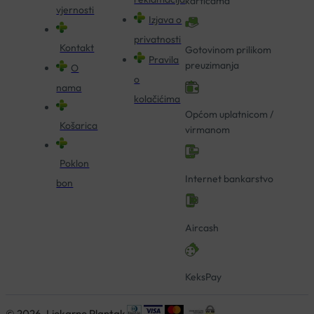
karticama
vjernosti
Izjava o
privatnosti
Kontakt
Gotovinom prilikom
Pravila
preuzimanja
O
o
nama
kolačićima
Općom uplatnicom /
Košarica
virmanom
Poklon
Internet bankarstvo
bon
Aircash
KeksPay
© 2026. Ljekarne Plantak