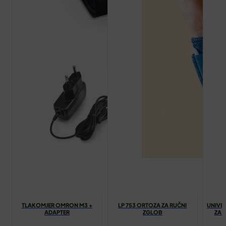
TLAKOMJER OMRON M3 +
LP 753 ORTOZA ZA RUČNI
UNIVE
ADAPTER
ZGLOB
ZA 