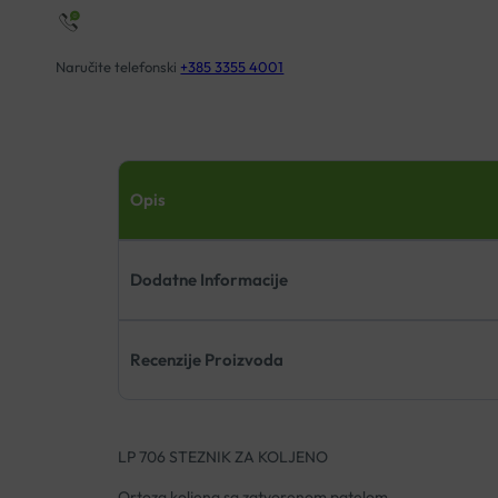
Naručite telefonski
+385 3355 4001
Opis
Dodatne Informacije
Recenzije Proizvoda
LP 706 STEZNIK ZA KOLJENO
Ortoza koljena sa zatvorenom patelom.