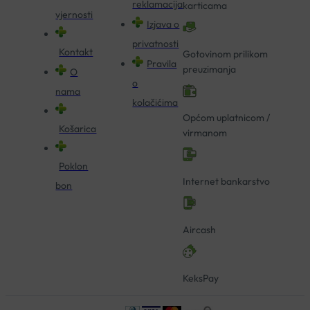
reklamacija
karticama
vjernosti
Izjava o
privatnosti
Kontakt
Gotovinom prilikom
Pravila
preuzimanja
O
o
nama
kolačićima
Općom uplatnicom /
Košarica
virmanom
Poklon
Internet bankarstvo
bon
Aircash
KeksPay