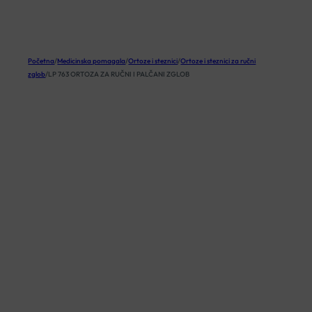
KOŠARICA
Početna
/
Medicinska pomagala
/
Ortoze i steznici
/
Ortoze i steznici za ručni
zglob
/
LP 763 ORTOZA ZA RUČNI I PALČANI ZGLOB