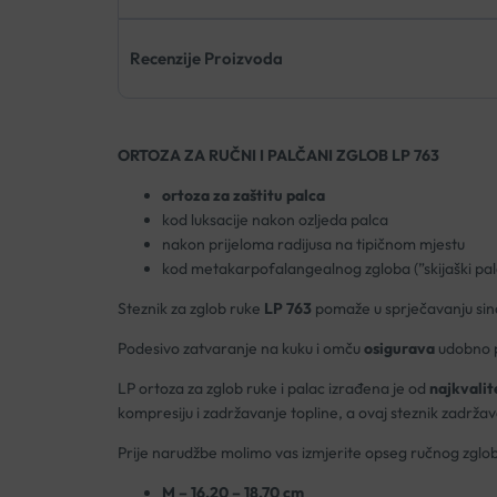
Recenzije Proizvoda
ORTOZA ZA RUČNI I PALČANI ZGLOB LP 763
ortoza za zaštitu palca
kod luksacije nakon ozljeda palca
nakon prijeloma radijusa na tipičnom mjestu
kod metakarpofalangealnog zgloba (”skijaški pal
Steznik za zglob ruke
LP 763
pomaže u sprječavanju sin
Podesivo zatvaranje na kuku i omču
osigurava
udobno p
LP ortoza za zglob ruke i palac izrađena je od
najkvalit
kompresiju i zadržavanje topline, a ovaj steznik zadržava 
Prije narudžbe molimo vas izmjerite opseg ručnog zglo
M – 16,20 – 18,70 cm