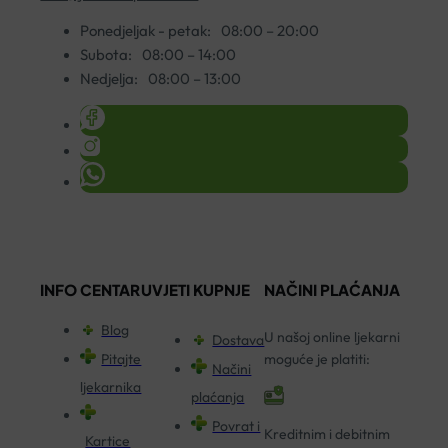
Ponedjeljak - petak:
08:00 – 20:00
Subota:
08:00 – 14:00
Nedjelja:
08:00 – 13:00
INFO CENTAR
UVJETI KUPNJE
NAČINI PLAĆANJA
Blog
U našoj online ljekarni
Dostava
Pitajte
moguće je platiti:
Načini
ljekarnika
plaćanja
Povrat i
Kreditnim i debitnim
Kartice