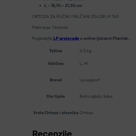
L – 18,70 – 21,30 cm
ORTOZA ZA RUČNI I PALČANI ZGLOB LP 763
Pakiranje: 1 komad
Pogledajte
LP proizvode
u online ljekarni Plantak.
Težina
0.5 kg
Veličina
L, M
Brend
Lp support
Dio tijela
Ručni zglob i šaka
Vrsta Ortoze i steznika
Ortoza
Recenzije