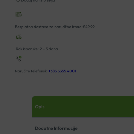
ORTOZA
ZA
RUČNI
I
Besplatna dostava za narudžbe iznad €49,99
PALČANI
ZGLOB
količina
Rok isporuke: 2 – 5 dana
Naručite telefonski
+385 3355 4001
Opis
Dodatne Informacije