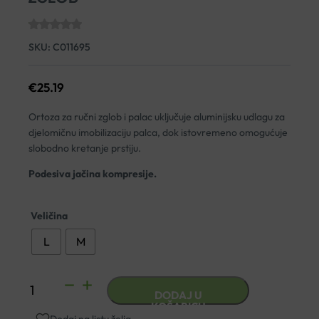
SKU:
C011695
€
25.19
Ortoza za ručni zglob i palac uključuje aluminijsku udlagu za
djelomičnu imobilizaciju palca, dok istovremeno omogućuje
slobodno kretanje prstiju.
Podesiva jačina kompresije.
Veličina
L
M
LP
DODAJ U
763
KOŠARICU
Dodaj na listu želja