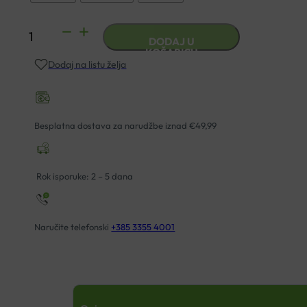
PUSH
DODAJ U
SPORTS
KOŠARICU
Dodaj na listu želja
STEZNIK
ZA
GLEŽANJ
KICX
Besplatna dostava za narudžbe iznad €49,99
količina
Rok isporuke: 2 – 5 dana
Naručite telefonski
+385 3355 4001