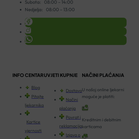
Subota:
08:00 – 14:00
Nedjelja:
08:00 – 13:00
INFO CENTAR
UVJETI KUPNJE
NAČINI PLAĆANJA
Blog
U našoj online ljekarni
Dostava
Pitajte
moguće je platiti:
Načini
ljekarnika
plaćanja
Povrat i
Kreditnim i debitnim
Kartice
reklamacija
karticama
vjernosti
Izjava o