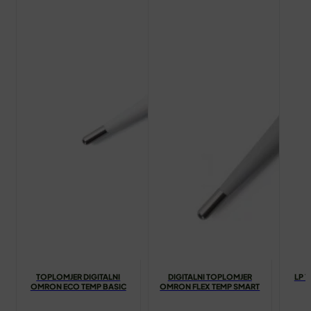
TOPLOMJER DIGITALNI
DIGITALNI TOPLOMJER
LP 
OMRON ECO TEMP BASIC
OMRON FLEX TEMP SMART