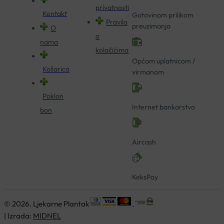
privatnosti
Kontakt
Gotovinom prilikom
Pravila
preuzimanja
O
o
nama
kolačićima
Općom uplatnicom /
Košarica
virmanom
Poklon
Internet bankarstvo
bon
Aircash
KeksPay
© 2026. Ljekarne Plantak
| Izrada:
MIDNEL