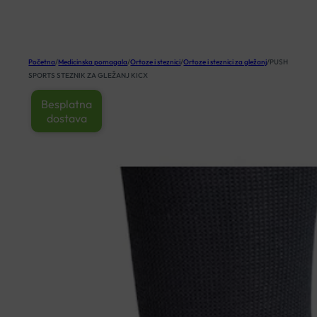
KOŠARICA
Početna
/
Medicinska pomagala
/
Ortoze i steznici
/
Ortoze i steznici za gležanj
/
PUSH
SPORTS STEZNIK ZA GLEŽANJ KICX
Besplatna
dostava