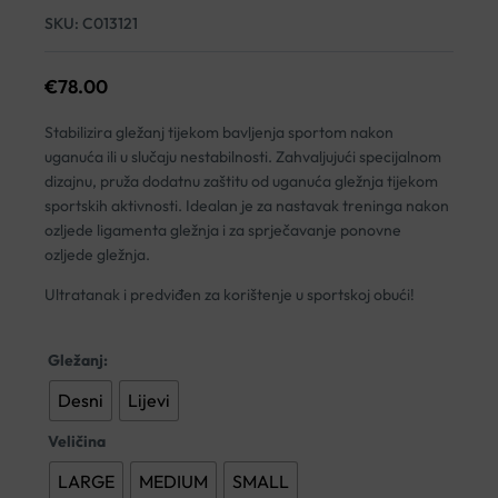
SKU:
C013121
€
78.00
Stabilizira gležanj tijekom bavljenja sportom nakon
uganuća ili u slučaju nestabilnosti. Zahvaljujući specijalnom
dizajnu, pruža dodatnu zaštitu od uganuća gležnja tijekom
sportskih aktivnosti. Idealan je za nastavak treninga nakon
ozljede ligamenta gležnja i za sprječavanje ponovne
ozljede gležnja.
Ultratanak i predviđen za korištenje u sportskoj obući!
Gležanj:
Desni
Lijevi
Veličina
LARGE
MEDIUM
SMALL