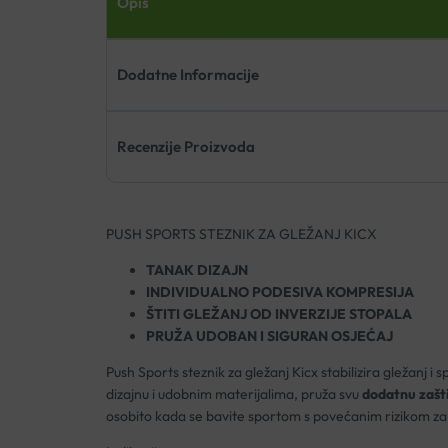
Opis
Dodatne Informacije
Recenzije Proizvoda
PUSH SPORTS STEZNIK ZA GLEŽANJ KICX
TANAK DIZAJN
INDIVIDUALNO PODESIVA KOMPRESIJA
ŠTITI GLEŽANJ OD INVERZIJE STOPALA
PRUŽA UDOBAN I SIGURAN OSJEĆAJ
Push Sports steznik za gležanj Kicx stabilizira gležanj
dizajnu i udobnim materijalima, pruža svu
dodatnu zašti
osobito kada se bavite sportom s povećanim rizikom za