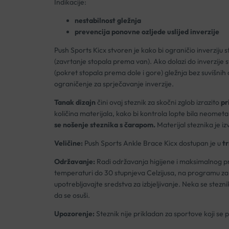
Indikacije:
nestabilnost gležnja
prevencija ponovne ozljede uslijed inverzije
Push Sports Kicx stvoren je kako bi ograničio inverziju
(zavrtanje stopala prema van). Ako dolazi do inverzije s
(pokret stopala prema dole i gore) gležnja bez suvišnih 
ograničenje za sprječavanje inverzije.
Tanak dizajn
čini ovaj steznik za skočni zglob izrazito
pr
količina materijala, kako bi kontrola lopte bila neomet
se nošenje steznika s čarapom.
Materijal steznika je i
Veličine:
Push Sports Ankle Brace Kicx dostupan je u
tr
Održavanje:
Radi održavanja higijene i maksimalnog pro
temperaturi do 30 stupnjeva Celzijusa, na programu za pran
upotrebljavajte sredstva za izbjeljivanje. Neka se steznik
da se osuši.
Upozorenje:
Steznik nije prikladan za sportove koji se 