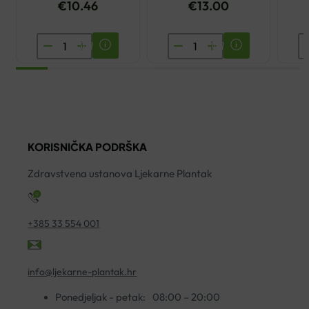
€
10.46
€
13.00
TOPLOMJER
DIGITALNI
L
DIGITALNI
TOPLOMJER
7
OMRON
OMRON
O
ECO
FLEX
Z
TEMP
TEMP
R
BASIC
SMART
Z
KORISNIČKA PODRŠKA
količina
količina
ko
Zdravstvena ustanova Ljekarne Plantak
+385 33 554 001
info@ljekarne-plantak.hr
Ponedjeljak - petak:
08:00 – 20:00