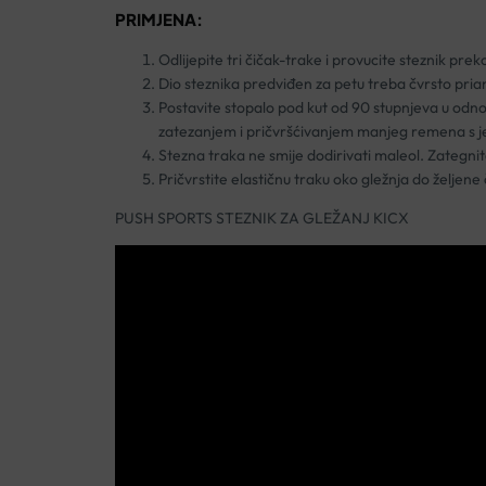
PRIMJENA:
Odlijepite tri čičak-trake i provucite steznik prek
Dio steznika predviđen za petu treba čvrsto prianj
Postavite stopalo pod kut od 90 stupnjeva u odnosu
zatezanjem i pričvršćivanjem manjeg remena s
Stezna traka ne smije dodirivati maleol. Zategnite
Pričvrstite elastičnu traku oko gležnja do željene
PUSH SPORTS STEZNIK ZA GLEŽANJ KICX