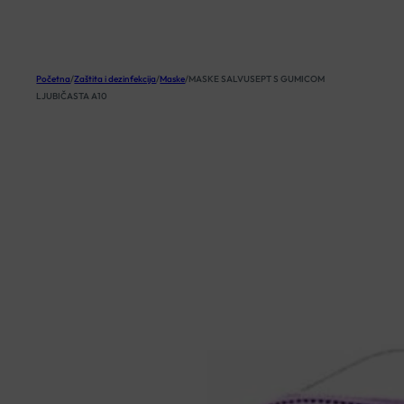
KOŠARICA
Početna
/
Zaštita i dezinfekcija
/
Maske
/
MASKE SALVUSEPT S GUMICOM
LJUBIČASTA A10