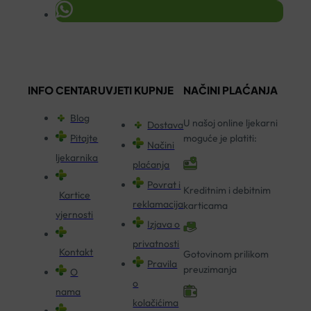
INFO CENTAR
UVJETI KUPNJE
NAČINI PLAĆANJA
Blog
U našoj online ljekarni
Dostava
Pitajte
moguće je platiti:
Načini
ljekarnika
plaćanja
Povrat i
Kreditnim i debitnim
Kartice
reklamacija
karticama
vjernosti
Izjava o
privatnosti
Kontakt
Gotovinom prilikom
Pravila
preuzimanja
O
o
nama
kolačićima