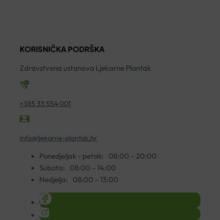
M
A
ko
KORISNIČKA PODRŠKA
Zdravstvena ustanova Ljekarne Plantak
+385 33 554 001
info@ljekarne-plantak.hr
Ponedjeljak - petak:
08:00 – 20:00
Subota:
08:00 – 14:00
Nedjelja:
08:00 – 13:00