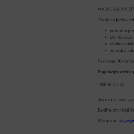
MASKE SALVUSEP
Troslojna jednokratn
europsko por
EN 14683:20
visoka kvalit
ne sadrži lat
Pakiranje: 10 koma
Pogledajte ostale 
Težina
0.5 kg
Još nema recenzija
Budite prvi koj
Morate biti
prijavlje