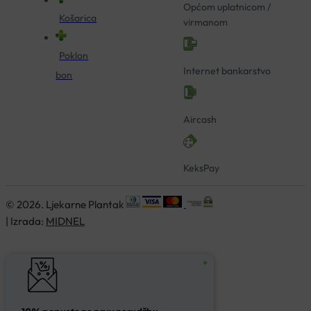
Općom uplatnicom /
Košarica
virmanom
Poklon
Internet bankarstvo
bon
Aircash
KeksPay
© 2026. Ljekarne Plantak
| Izrada:
MIDNEL