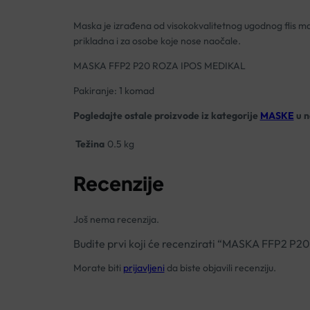
Maska je izrađena od visokokvalitetnog ugodnog flis m
prikladna i za osobe koje nose naočale.
MASKA FFP2 P20 ROZA IPOS MEDIKAL
Pakiranje: 1 komad
Pogledajte ostale proizvode iz kategorije
MASKE
u n
Težina
0.5 kg
Recenzije
Još nema recenzija.
Budite prvi koji će recenzirati “MASKA FFP2 P
Morate biti
prijavljeni
da biste objavili recenziju.