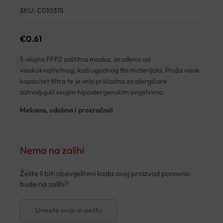
SKU:
C010315
€
0.61
5-slojna FFP2 zaštitna maska, izrađena od
visokokvalitetnog, koži ugodnog flis materijala. Pruža visok
kapacitet filtra te je vrlo prikladna za alergičare
zahvaljujući svojim hipoalergenskim svojstvima.
Mekana, udobna i prozračna!
Nema na zalihi