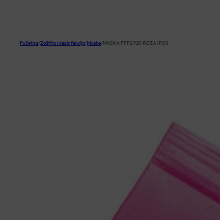
KOŠARICA
Početna
/
Zaštita i dezinfekcija
/
Maske
/
MASKA FFP2 P20 ROZA IPOS