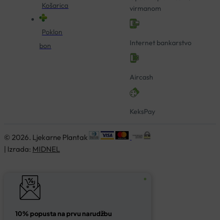
Košarica
virmanom
Poklon
Internet bankarstvo
bon
Aircash
KeksPay
© 2026. Ljekarne Plantak
| Izrada:
MIDNEL
10% popusta na prvu narudžbu