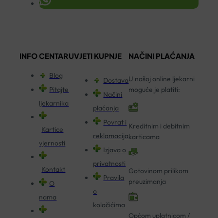
INFO CENTAR
UVJETI KUPNJE
NAČINI PLAĆANJA
Blog
U našoj online ljekarni
Dostava
Pitajte
moguće je platiti:
Načini
ljekarnika
plaćanja
Povrat i
Kreditnim i debitnim
Kartice
reklamacija
karticama
vjernosti
Izjava o
privatnosti
Kontakt
Gotovinom prilikom
Pravila
preuzimanja
O
o
nama
kolačićima
Općom uplatnicom /