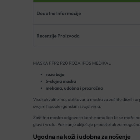
Dodatne Informacije
Recenzije Proizvoda
MASKA FFP2 P20 ROZA IPOS MEDIKAL
roza boja
5-slojna maska
mekana, udobna i prozračna
Visokokvalitetna, oblikovana maska za zaštitu dišnih o
svojim hipoalergenskim svojstvima.
Zaštitna maska odgovara konturama lica te se može nosi
glavi i vratu. Pakiranje uključuje produžetak za mogućno
Ugodna na koži i udobna za nošenje