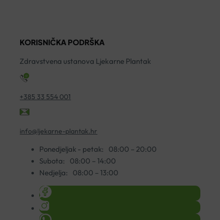
JEDNOKRATNU
A20
UPOTREBU
količina
100KOM
KORISNIČKA PODRŠKA
količina
Zdravstvena ustanova Ljekarne Plantak
+385 33 554 001
info@ljekarne-plantak.hr
Ponedjeljak - petak:
08:00 – 20:00
Subota:
08:00 – 14:00
Nedjelja:
08:00 – 13:00