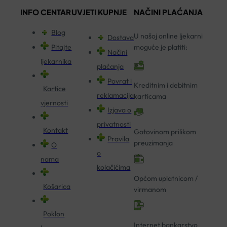
INFO CENTAR
UVJETI KUPNJE
NAČINI PLAĆANJA
Blog
U našoj online ljekarni
Dostava
Pitajte
moguće je platiti:
Načini
ljekarnika
plaćanja
Povrat i
Kreditnim i debitnim
Kartice
reklamacija
karticama
vjernosti
Izjava o
privatnosti
Kontakt
Gotovinom prilikom
Pravila
preuzimanja
O
o
nama
kolačićima
Općom uplatnicom /
Košarica
virmanom
Poklon
Internet bankarstvo