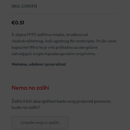
SKU:
C010313
€
0.51
5-slojna FFP2 zaštitna maska, izrađena od
visokokvalitetnog, koži ugodnog flis materijala. Pruža visok
kapacitet filtra te je vrlo prikladna za alergičare
zahvaljujući svojim hipoalergenskim svojstvima.
Mekana, udobna i prozračna!
Nema na zalihi