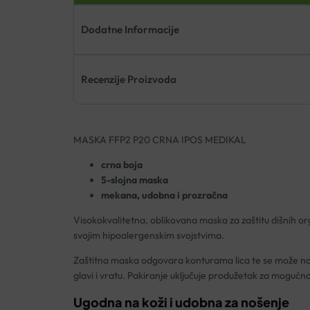
Dodatne Informacije
Recenzije Proizvoda
MASKA FFP2 P20 CRNA IPOS MEDIKAL
crna boja
5-slojna maska
mekana, udobna i prozračna
Visokokvalitetna, oblikovana maska za zaštitu dišnih o
svojim hipoalergenskim svojstvima.
Zaštitna maska odgovara konturama lica te se može nosi
glavi i vratu. Pakiranje uključuje produžetak za mogućno
Ugodna na koži i udobna za nošenje