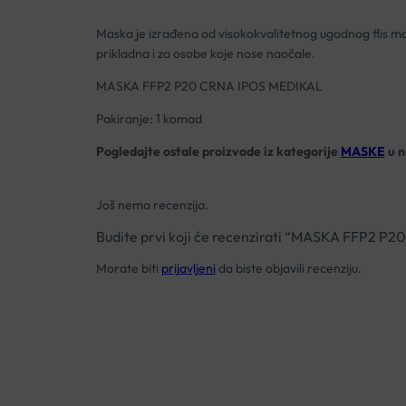
Maska je izrađena od visokokvalitetnog ugodnog flis m
prikladna i za osobe koje nose naočale.
MASKA FFP2 P20 CRNA IPOS MEDIKAL
Pakiranje: 1 komad
Pogledajte ostale proizvode iz kategorije
MASKE
u n
Još nema recenzija.
Budite prvi koji će recenzirati “MASKA FFP2 P
Morate biti
prijavljeni
da biste objavili recenziju.