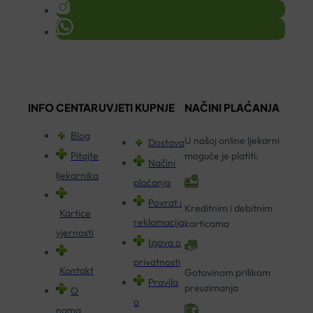
INFO CENTAR
UVJETI KUPNJE
NAČINI PLAĆANJA
Blog
U našoj online ljekarni
Dostava
Pitajte
moguće je platiti:
Načini
ljekarnika
plaćanja
Povrat i
Kreditnim i debitnim
Kartice
reklamacija
karticama
vjernosti
Izjava o
privatnosti
Kontakt
Gotovinom prilikom
Pravila
preuzimanja
O
o
nama