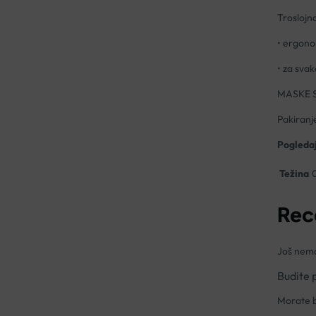
Troslojn
• ergonom
• za sva
MASKE 
Pakiranj
Pogledaj
Težina
0
Rec
Još nema
Budite 
Morate b