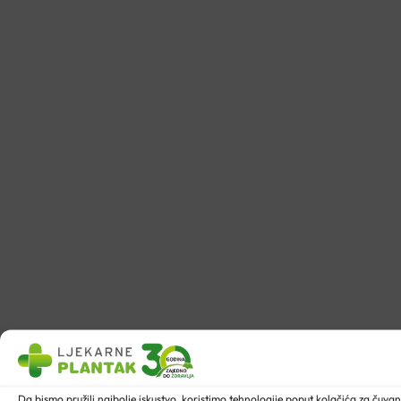
Da bismo pružili najbolje iskustvo, koristimo tehnologije poput kolačića za ču