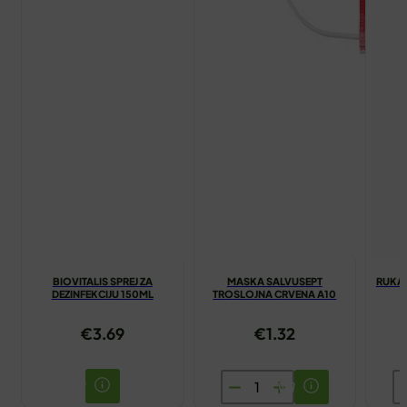
BIOVITALIS SPREJ ZA
MASKA SALVUSEPT
RUKAV
DEZINFEKCIJU 150ML
TROSLOJNA CRVENA A10
€
3.69
€
1.32
MASKA
R
SALVUSEPT
H