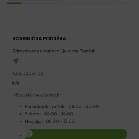
TROSLOJNA
NI
CRVENA
P
A10
S
količina
M
KORISNIČKA PODRŠKA
A
ko
Zdravstvena ustanova Ljekarne Plantak
+385 33 554 001
info@ljekarne-plantak.hr
Ponedjeljak - petak:
08:00 – 20:00
Subota:
08:00 – 14:00
Nedjelja:
08:00 – 13:00