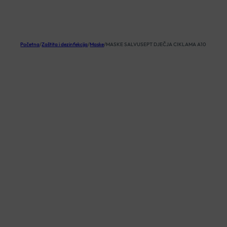
KOŠARICA
Početna
/
Zaštita i dezinfekcija
/
Maske
/
MASKE SALVUSEPT DJEČJA CIKLAMA A10