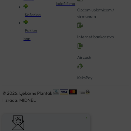
kolačićima
Općom uplatnicom /
Košarica
virmanom
Poklon
Internet bankarstvo
bon
Aircash
KeksPay
© 2026. Ljekarne Plantak
| Izrada:
MIDNEL