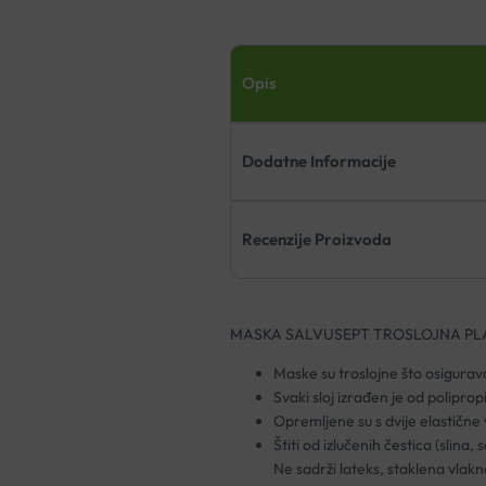
Opis
Dodatne Informacije
Recenzije Proizvoda
MASKA SALVUSEPT TROSLOJNA PL
Maske su troslojne što osigurava 
Svaki sloj izrađen je od polipro
Opremljene su s dvije elastične 
Štiti od izlučenih čestica (slina,
Ne sadrži lateks, staklena vlak