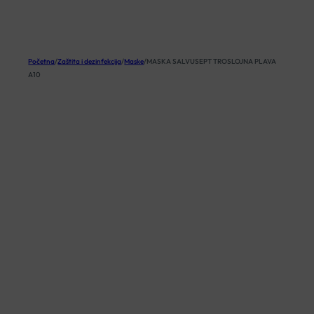
KOŠARICA
Početna
/
Zaštita i dezinfekcija
/
Maske
/
MASKA SALVUSEPT TROSLOJNA PLAVA
A10