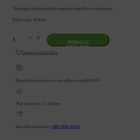
Troslojna jednokratna maska s elastičnim vezicama.
Pakiranje: 10 kom
MASKA
DODAJ U
SALVUSEPT
KOŠARICU
Dodaj na listu želja
TROSLOJNA
PLAVA
A10
količina
Besplatna dostava za narudžbe iznad €49,99
Rok isporuke: 2 – 5 dana
Naručite telefonski
+385 3355 4001