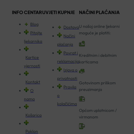
INFO CENTAR
UVJETI KUPNJE
NAČINI PLAĆANJA
Blog
U našoj online ljekarni
Dostava
Pitajte
moguće je platiti:
Načini
ljekarnika
plaćanja
Povrat i
Kreditnim i debitnim
Kartice
reklamacija
karticama
vjernosti
Izjava o
privatnosti
Kontakt
Gotovinom prilikom
Pravila
preuzimanja
O
o
nama
kolačićima
Općom uplatnicom /
Košarica
virmanom
Poklon