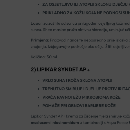
ZA OSJETLJIVU ILI ATOPIJI SKLONU DJEČJU
PRIKLADNO ZA KOŽU KOJA NE PODNOSI SU
Losion za zaštitu od sunca prilagođen osjetljivoj koži ma
suncu. Shea maslac pruža aktivnu hidraciju, umirujuć uči
Primjena:
Proizvod nanosite neposredno prije izlaska iz
znojenja. Izbjegavajte područje oko očiju. Štiti osjetlji
Količina: 50 ml
2) LIPIKAR SYNDET AP+
VRLO SUHA I KOŽA SKLONA ATOPIJI
TRENUTNO SMIRUJE I DJELIJE PROTIV IRITAC
VRAĆA RAVNOTEŽU MIKROBIOMA KOŽE
POMAŽE PRI OBNOVI BARIJERE KOŽE
Lipikar Syndet AP+ krema za čišćenje tijela smiruje kož
maslacem i niacinamidom
u kombinaciji s Aqua Posae F