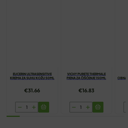
EUCERIN ULTRASENSITIVE
VICHY PURETE THERMALE
A
KREMA ZA SUHU KOŽU 50ML
PJENA ZA ČIŠĆENJE 150ML
OBNAV
€
31.66
€
16.83
EUCERIN
VICHY
A
ULTRASENSITIVE
PURETE
C
KREMA
THERMALE
O