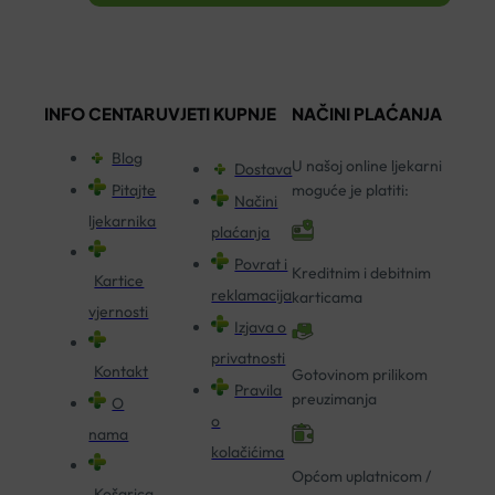
INFO CENTAR
UVJETI KUPNJE
NAČINI PLAĆANJA
Blog
U našoj online ljekarni
Dostava
Pitajte
moguće je platiti:
Načini
ljekarnika
plaćanja
Povrat i
Kreditnim i debitnim
Kartice
reklamacija
karticama
vjernosti
Izjava o
privatnosti
Kontakt
Gotovinom prilikom
Pravila
preuzimanja
O
o
nama
kolačićima
Općom uplatnicom /
Košarica