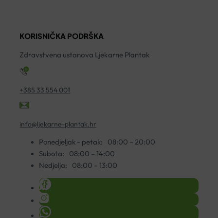
ZA
PJENA
H
SUHU
ZA
K
KOŽU
ČIŠĆENJE
4
KORISNIČKA PODRŠKA
50ML
150ML
ko
količina
količina
Zdravstvena ustanova Ljekarne Plantak
+385 33 554 001
info@ljekarne-plantak.hr
Ponedjeljak - petak:
08:00 – 20:00
Subota:
08:00 – 14:00
Nedjelja:
08:00 – 13:00