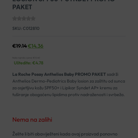
PAKET
SKU:
C012810
€
19.14
€
14.36
Naša najniža cijena:
€
13.40
Uštedite:
€
4.78
La Roche Posay Anthelios Baby PROMO PAKET
sadrži
Anthelios Dermo-Pediatrics Baby losion za zaštitu od sunca
za osjetljivu kožu SPF50+ i Lipikar Syndet AP+ kremu za
tuširanje obogaćenu lipidima protiv nadraženosti i svrbeža.
Nema na zalihi