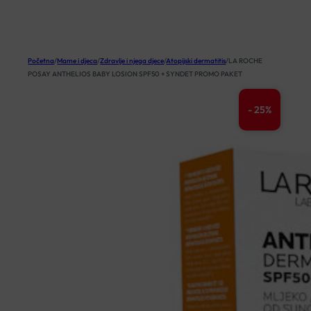
KOŠARICA
Početna
/
Mame i djeca
/
Zdravlje i njega djece
/
Atopijski dermatitis
/
LA ROCHE
POSAY ANTHELIOS BABY LOSION SPF50 + SYNDET PROMO PAKET
- 25%