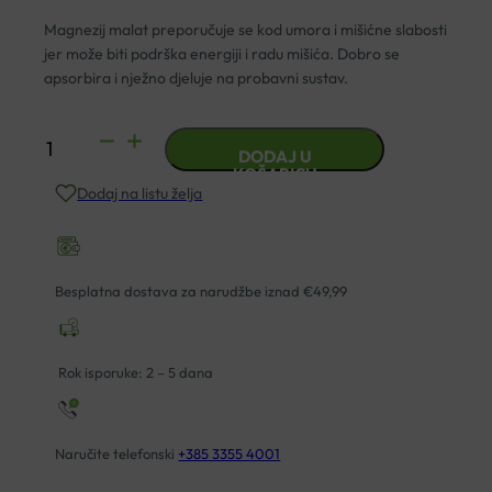
Magnezij malat preporučuje se kod umora i mišićne slabosti
jer može biti podrška energiji i radu mišića. Dobro se
apsorbira i nježno djeluje na probavni sustav.
MAGNEZIJ
DODAJ U
MALAT
KOŠARICU
Dodaj na listu želja
TABLETE
A110
LIFETIME
količina
Besplatna dostava za narudžbe iznad €49,99
Rok isporuke: 2 – 5 dana
Naručite telefonski
+385 3355 4001