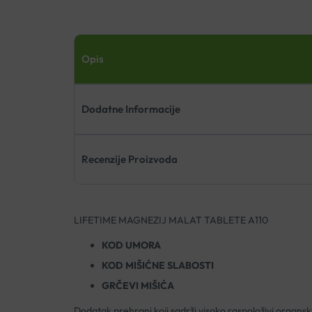
Opis
Dodatne Informacije
Recenzije Proizvoda
LIFETIME MAGNEZIJ MALAT TABLETE A110
KOD UMORA
KOD MIŠIĆNE SLABOSTI
GRČEVI MIŠIĆA
Dodatak prehrani koji sadrži visoko raspoloživi organsk