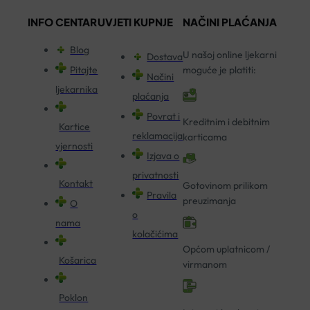
INFO CENTAR
UVJETI KUPNJE
NAČINI PLAĆANJA
Blog
U našoj online ljekarni
Dostava
Pitajte
moguće je platiti:
Načini
ljekarnika
plaćanja
Povrat i
Kreditnim i debitnim
Kartice
reklamacija
karticama
vjernosti
Izjava o
privatnosti
Kontakt
Gotovinom prilikom
Pravila
preuzimanja
O
o
nama
kolačićima
Općom uplatnicom /
Košarica
virmanom
Poklon