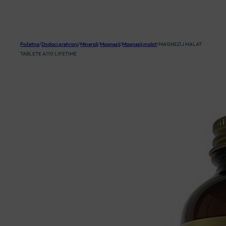
KOŠARICA
Početna
/
Dodaci prehrani
/
Minerali
/
Magnezij
/
Magnezij malat
/
MAGNEZIJ MALAT
TABLETE A110 LIFETIME