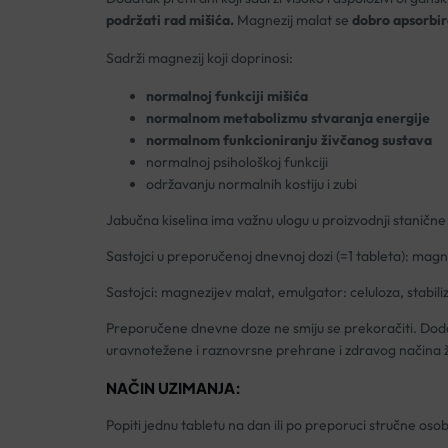
podržati rad mišića.
Magnezij malat se
dobro apsorbir
Sadrži magnezij koji doprinosi:
normalnoj funkciji mišića
normalnom metabolizmu stvaranja energije
normalnom funkcioniranju živčanog sustava
normalnoj psihološkoj funkciji
održavanju normalnih kostiju i zubi
Jabučna kiselina ima važnu ulogu u proizvodnji stanične
Sastojci u preporučenoj dnevnoj dozi (=1 tableta): mag
Sastojci: magnezijev malat, emulgator: celuloza, stabiliza
Preporučene dnevne doze ne smiju se prekoračiti. Doda
uravnotežene i raznovrsne prehrane i zdravog načina ž
NAČIN UZIMANJA:
Popiti jednu tabletu na dan ili po preporuci stručne oso