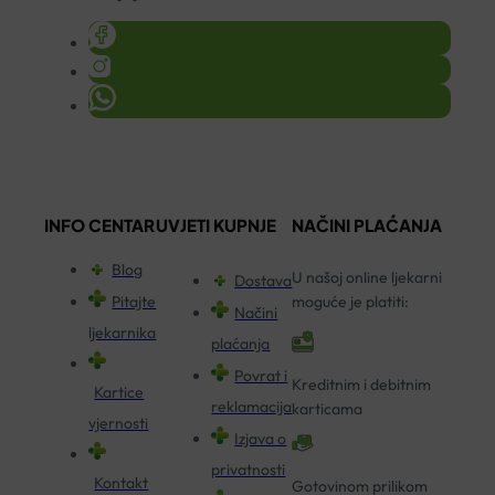
INFO CENTAR
UVJETI KUPNJE
NAČINI PLAĆANJA
Blog
U našoj online ljekarni
Dostava
Pitajte
moguće je platiti:
Načini
ljekarnika
plaćanja
Povrat i
Kreditnim i debitnim
Kartice
reklamacija
karticama
vjernosti
Izjava o
privatnosti
Kontakt
Gotovinom prilikom