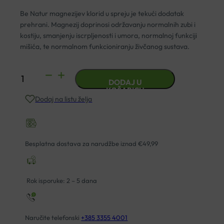
Be Natur magnezijev klorid u spreju je tekući dodatak
prehrani. Magnezij doprinosi održavanju normalnih zubi i
kostiju, smanjenju iscrpljenosti i umora, normalnoj funkciji
mišića, te normalnom funkcioniranju živčanog sustava.
BE
DODAJ U
NATUR
KOŠARICU
Dodaj na listu želja
MAGNEZIJEV
KLORID
SPREJ
100ML
Besplatna dostava za narudžbe iznad €49,99
količina
Rok isporuke: 2 – 5 dana
Naručite telefonski
+385 3355 4001