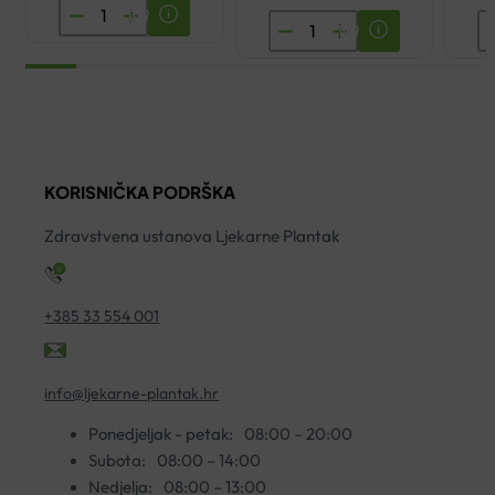
ENCIAN
YASENKA
B
JABUČNI
OMNIFLEX
A
OCAT
FLEX
F
700ML
VITAL
2
količina
500ML
ko
2+1
KORISNIČKA PODRŠKA
GRATIS
količina
Zdravstvena ustanova Ljekarne Plantak
+385 33 554 001
info@ljekarne-plantak.hr
Ponedjeljak - petak:
08:00 – 20:00
Subota:
08:00 – 14:00
Nedjelja:
08:00 – 13:00