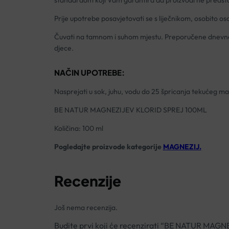
standardom koji Vam garantira da proizvodi ne predstavlj
Prije upotrebe posavjetovati se s liječnikom, osobito 
Čuvati na tamnom i suhom mjestu. Preporučene dnevne 
djece.
NAČIN UPOTREBE:
Nasprejati u sok, juhu, vodu do 25 špricanja tekućeg ma
BE NATUR MAGNEZIJEV KLORID SPREJ 100ML
Količina: 100 ml
Pogledajte proizvode kategorije
MAGNEZIJ.
Recenzije
Još nema recenzija.
Budite prvi koji će recenzirati “BE NATUR MA