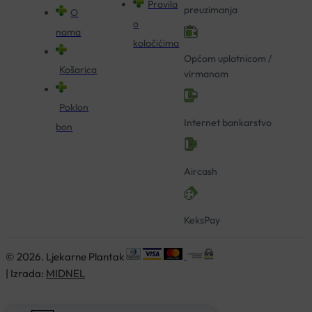
Pravila
preuzimanja
O
o
nama
kolačićima
Općom uplatnicom /
Košarica
virmanom
Poklon
Internet bankarstvo
bon
Aircash
KeksPay
© 2026. Ljekarne Plantak
| Izrada:
MIDNEL