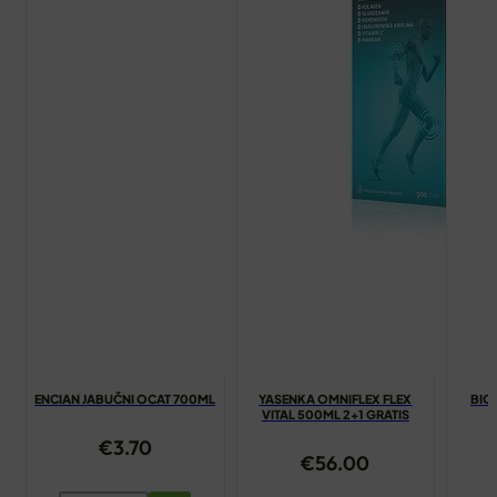
ENCIAN JABUČNI OCAT 700ML
YASENKA OMNIFLEX FLEX
BIOV
VITAL 500ML 2+1 GRATIS
€
3.70
€
56.00