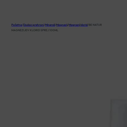
KOŠARICA
Početna
/
Dodaci prehrani
/
Minerali
/
Magnezij
/
Magnezij klorid
/
BE NATUR
MAGNEZIJEV KLORID SPREJ 100ML