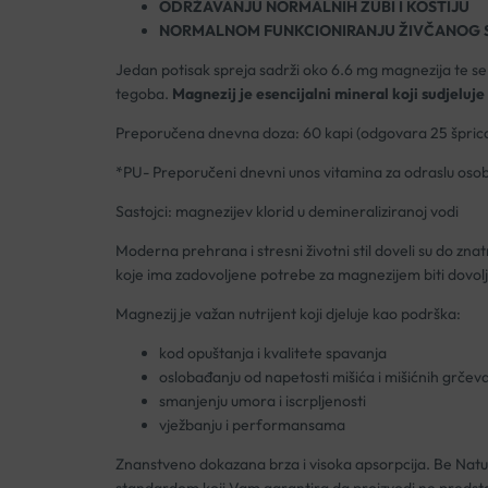
ODRŽAVANJU NORMALNIH ZUBI I KOSTIJU
NORMALNOM FUNKCIONIRANJU ŽIVČANOG 
Jedan potisak spreja sadrži oko 6.6 mg magnezija te se 
tegoba.
Magnezij je esencijalni mineral koji sudjeluj
Preporučena dnevna doza: 60 kapi (odgovara 25 šprica
*PU- Preporučeni dnevni unos vitamina za odraslu oso
Sastojci: magnezijev klorid u demineraliziranoj vodi
Moderna prehrana i stresni životni stil doveli su do zn
koje ima zadovoljene potrebe za magnezijem biti dovoljn
Magnezij je važan nutrijent koji djeluje kao podrška:
kod opuštanja i kvalitete spavanja
oslobađanju od napetosti mišića i mišićnih grčev
smanjenju umora i iscrpljenosti
vježbanju i performansama
Znanstveno dokazana brza i visoka apsorpcija. Be Nat