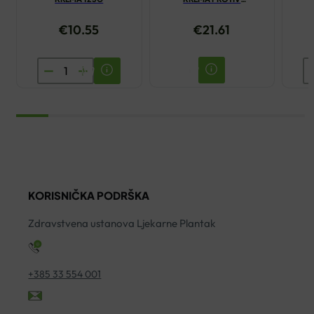
NEPRAVILNOSTI 30ML
€
10.55
€
21.61
SUDOCREM
A
MULTI
T
EXPERT
V
KREMA
S
125G
5
količina
ko
KORISNIČKA PODRŠKA
Zdravstvena ustanova Ljekarne Plantak
+385 33 554 001