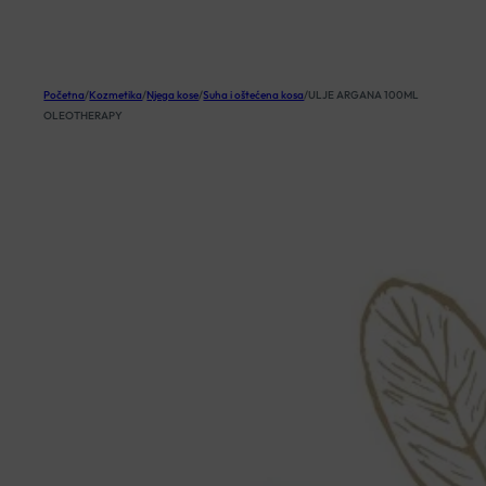
KOŠARICA
Početna
/
Kozmetika
/
Njega kose
/
Suha i oštećena kosa
/
ULJE ARGANA 100ML
OLEOTHERAPY