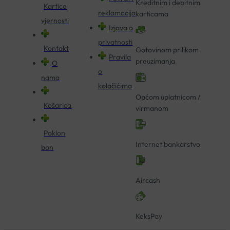
Kreditnim i debitnim
Kartice
reklamacija
karticama
vjernosti
Izjava o
privatnosti
Kontakt
Gotovinom prilikom
Pravila
preuzimanja
O
o
nama
kolačićima
Općom uplatnicom /
Košarica
virmanom
Poklon
Internet bankarstvo
bon
Aircash
KeksPay