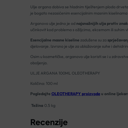
Ulje argana dobiva se hladnim tiještenjem ploda drvet
je bogato nezasićenim esencijalnim masnim kiselinama 
Arganovo ulje jedno je od
najsnažnijih ulja protiv zna
učinkovit kod problema s ožiljcima, ekcemom ili suhim vl
Esencijalne masne kiseline
zadužene su za
sprječavan
djelovanje. Izvrsno je ulje za ublažavanje suhe i dehidri
Osim u kozmetičke, arganovo ulje koristi se i u zdravstv
oboljenja.
ULJE ARGANA 100ML OLEOTHERAPY
Količina: 100 ml
Pogledajte
OLEOTHERAPY proizvode
u online ljekar
Težina
0.5 kg
Recenzije