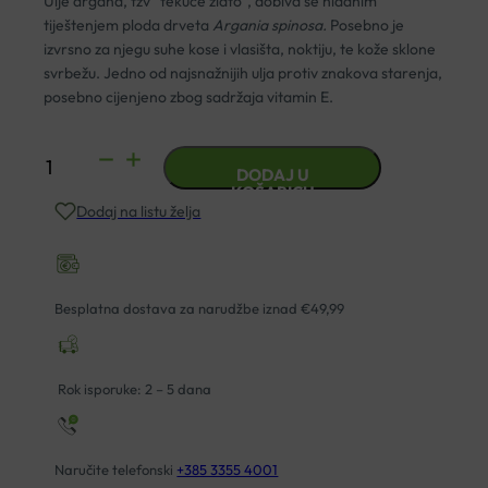
Ulje argana, tzv “tekuće zlato”, dobiva se hladnim
tiještenjem ploda drveta
Argania spinosa.
Posebno je
izvrsno za njegu suhe kose i vlasišta, noktiju, te kože sklone
svrbežu. Jedno od najsnažnijih ulja protiv znakova starenja,
posebno cijenjeno zbog sadržaja vitamin E.
ULJE
DODAJ U
ARGANA
KOŠARICU
Dodaj na listu želja
100ML
OLEOTHERAPY
količina
Besplatna dostava za narudžbe iznad €49,99
Rok isporuke: 2 – 5 dana
Naručite telefonski
+385 3355 4001