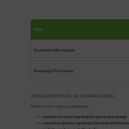
Opis
Dodatne Informacije
Recenzije Proizvoda
LERBOLARIO IRIS GEL ZA TUŠIRANJE 500ML
Mirisne note: cvjetna, puderasta.
iznimno mirisna i opuštajuća pjena za kupanje
s osvježavajućim i opuštajućim ekstraktima irisa