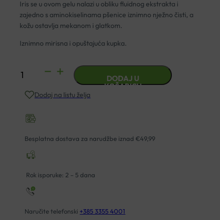
Iris se u ovom gelu nalazi u obliku fluidnog ekstrakta i
zajedno s aminokiselinama pšenice iznimno nježno čisti, a
kožu ostavlja mekanom i glatkom.
Iznimno mirisna i opuštajuća kupka.
LERBOLARIO
DODAJ U
IRIS
KOŠARICU
Dodaj na listu želja
GEL
ZA
TUŠIRANJE
500ML
Besplatna dostava za narudžbe iznad €49,99
količina
Rok isporuke: 2 – 5 dana
Naručite telefonski
+385 3355 4001