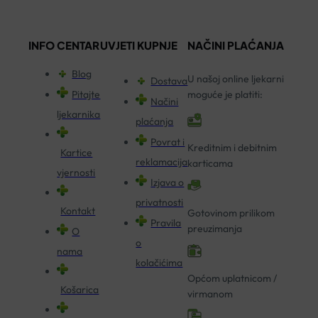
INFO CENTAR
UVJETI KUPNJE
NAČINI PLAĆANJA
Blog
U našoj online ljekarni
Dostava
Pitajte
moguće je platiti:
Načini
ljekarnika
plaćanja
Povrat i
Kreditnim i debitnim
Kartice
reklamacija
karticama
vjernosti
Izjava o
privatnosti
Kontakt
Gotovinom prilikom
Pravila
preuzimanja
O
o
nama
kolačićima
Općom uplatnicom /
Košarica
virmanom