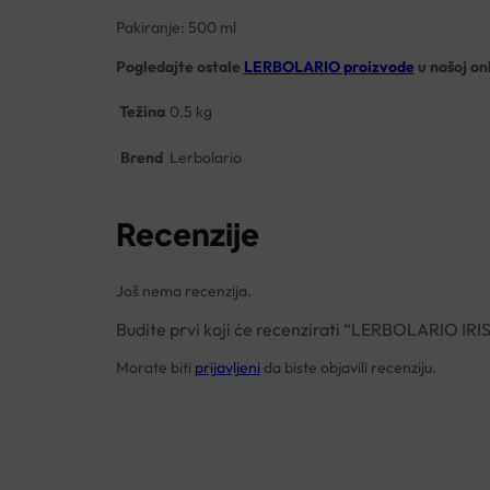
Pakiranje: 500 ml
Pogledajte ostale
LERBOLARIO proizvode
u našoj onl
Težina
0.5 kg
Brend
Lerbolario
Recenzije
Još nema recenzija.
Budite prvi koji će recenzirati “LERBOLARIO I
Morate biti
prijavljeni
da biste objavili recenziju.