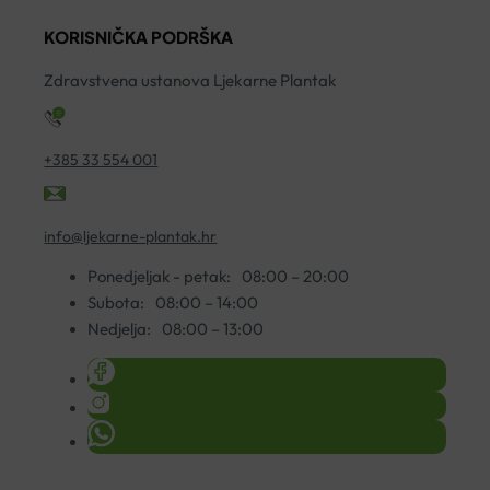
ZA
2
KORISNIČKA PODRŠKA
ČIŠĆENJE
ko
200ML
Zdravstvena ustanova Ljekarne Plantak
količina
+385 33 554 001
info@ljekarne-plantak.hr
Ponedjeljak - petak:
08:00 – 20:00
Subota:
08:00 – 14:00
Nedjelja:
08:00 – 13:00