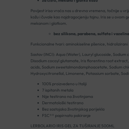
za čistu, mekanu i glatku kožu
Povijest irisa vraća nas u drevna vremena, točnije u vrij
kožu i čuvale kao najdragocjeniju tajnu. Iris se u ovom ge
mekanom i glatkom.
bez silikona, parabena, sulfata i vazelin
Funkcionalne tvari: aminokiseline pšenice, hidrolizirani 
Sastav (INCI): Aqua (Water), Lauryl glucoside, Sodium
Disodium cocoyl glutamate, Iris florentina root extrac
acids, Sodium sweetalmondamphoacetate, Sodium chloride
Hydroxycitronellal, Limonene, Potassium sorbate, Sod
100% proizvedeno u Italiji
7 ispitanih metala
Nije testirano na životinjama
Dermatološki testirano
Bez sastojaka životinjskog porijekla
FSC®® papirnato pakiranje
LERBOLARIO IRIS GEL ZA TUŠIRANJE 500ML