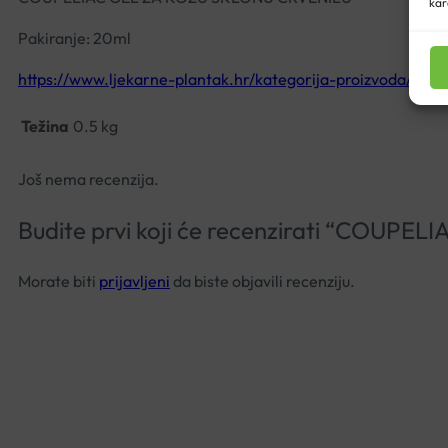
kar
Pakiranje: 20ml
https://www.ljekarne-plantak.hr/kategorija-proizvoda/kozm
Težina
0.5 kg
Još nema recenzija.
Budite prvi koji će recenzirati “COU
Morate biti
prijavljeni
da biste objavili recenziju.