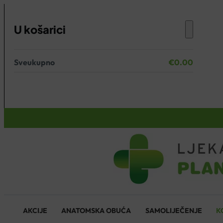
U košarici
Sveukupno
€
0.00
Nema proizvoda u košarici.
KOŠARICA
AKCIJE
ANATOMSKA OBUĆA
SAMOLIJEČENJE
K