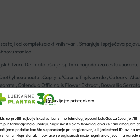
astoji od kompleksa aktivnih tvari. Smanjuje i sprječava pojavu 
 obnovu stanica.
rgijskih tvari. Dermatološki je ispitan i pogodan za čestu uporabu.
Diethylhexanoate , Caprylic/Capric Triglyceride , Cetearyl Alcoh
tearate , Calendula Officinalis Flower Extract , Boswellia Ser
ycol , Echium Plantagineum Seed Oil , Butyrospermum Parkii But
Upravljajte pristankom
herol , Xanthan Gum, Phenylpropanol , Citric Acid
bismo pružili najbolje iskustvo, koristimo tehnologije poput kolačića za čuvanje i/ili
stup informacijama o uređaju. Suglasnost s ovim tehnologijama će nam omogućiti d
ože. Za jače pogođena područja i nadraženu kožu nanijeti gel viš
ađujemo podatke kao što su ponašanje pri pregledavanju ili jedinstveni ID-ovi na ov
 stranici. Nepristanak ili povlačenje suglasnosti može negativno utjecati na određe