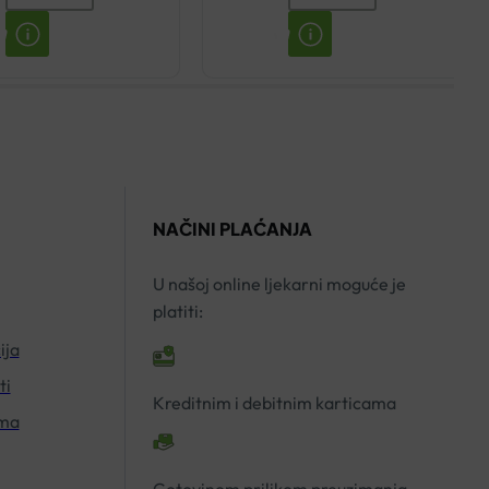
MATERNITE
ATOPICONTROL
KREMA
AKUT
PROTIV
KREMA
STRIJA
40ML
250ML
količina
količina
NAČINI PLAĆANJA
U našoj online ljekarni moguće je
platiti:
ija
ti
Kreditnim i debitnim karticama
ima