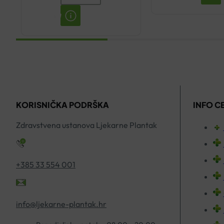
ULTRASENSITIVE
KREMA
ZA
SUHU
KOŽU
50ML
količina
KORISNIČKA PODRŠKA
INFO C
Zdravstvena ustanova Ljekarne Plantak
+385 33 554 001
info@ljekarne-plantak.hr