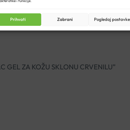
akteristike i funkcije.
Prihvati
Zabrani
Pogledaj postavke
etika/njega-lica/
PELIAC GEL ZA KOŽU SKLONU CRVENILU”