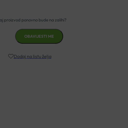
Dodaj na listu želja
znad €49,99