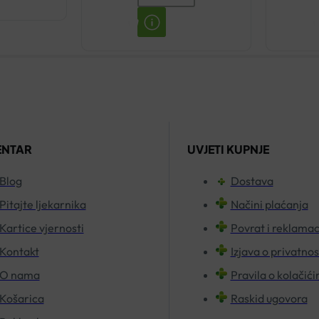
TERMALNA
VODA
SPREJ
50ML
količina
ENTAR
UVJETI KUPNJE
Blog
Dostava
Pitajte ljekarnika
Načini plaćanja
Kartice vjernosti
Povrat i reklamac
Kontakt
Izjava o privatnos
O nama
Pravila o kolačić
Košarica
Raskid ugovora