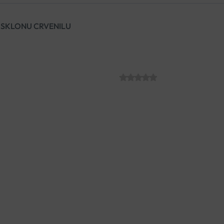
 SKLONU CRVENILU
COUPELIAC GE
SKU:
C001454
€
14.01
Coupeliac gel djeluje učinkovit
ublažava zajapurenost u područ
sprječava nastanak novog crv