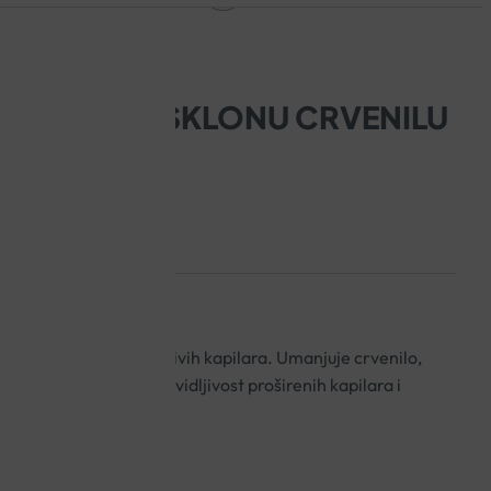
L ZA KOŽU SKLONU CRVENILU
o protiv crvenila i vidljivih kapilara. Umanjuje crvenilo,
ju crvenila, smanjuje vidljivost proširenih kapilara i
enila.