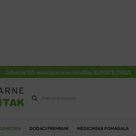
Ostvarite 10% popusta na prvu narudžbu. KLIKNITE OVDJE
Products
search
OZMETIKA
DODACI PREHRANI
MEDICINSKA POMAGALA