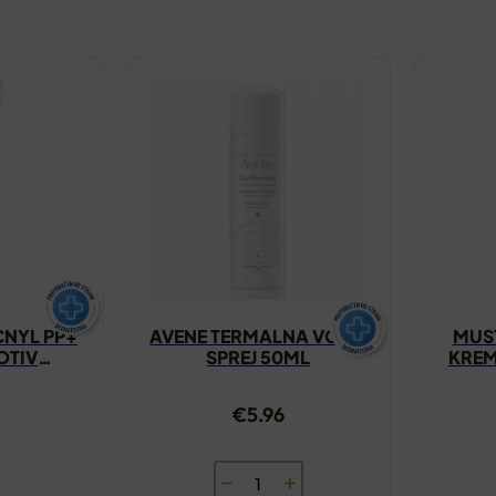
NYL PP+
AVENE TERMALNA VODA
MUS
OTIV
SPREJ 50ML
KREM
TI 30ML
€
5.96
AVENE