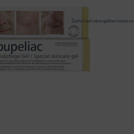
Nema na zalihi
Besplatna dostava za narudžbe i
Rok isporuke: 2 – 5 dana