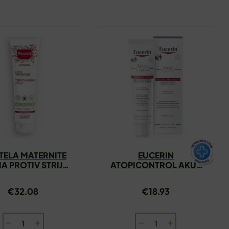
TELA MATERNITE
EUCERIN
A PROTIV STRIJA
ATOPICONTROL AKUT
250ML
KREMA 40ML
€
32.08
€
18.93
MUSTELA
EUCERIN