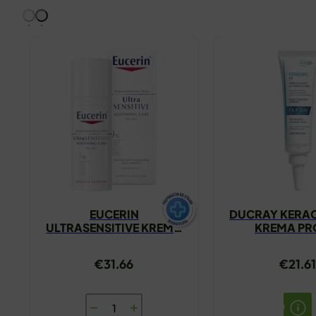
EUCERIN
DUCRAY KERAC
ULTRASENSITIVE KREMA
KREMA PR
ZA SUHU KOŽU 50ML
NEPRAVILNOS
€
31.66
€
21.61
EUCERIN