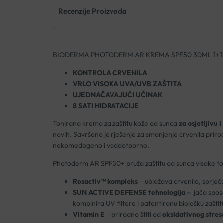
Recenzije Proizvoda
BIODERMA PHOTODERM AR KREMA SPF50 30ML 1+
KONTROLA CRVENILA
VRLO VISOKA UVA/UVB ZAŠTITA
UJEDNAČAVAJUĆI UČINAK
8 SATI HIDRATACIJE
Tonirana krema za zaštitu kože od sunca
za osjetljivu 
novih. Savršeno je rješenje za smanjenje crvenila prirod
nekomedogeno i vodootporno.
Photoderm AR SPF50+ pruža zaštitu od sunca visoke tol
Rosactiv™
kompleks
– ublažava crvenilo, sprječa
SUN ACTIVE DEFENSE tehnologija –
jača spos
kombinira UV filtere i patentiranu biološku zašti
Vitamin E
– prirodno štiti od
oksidativnog stres