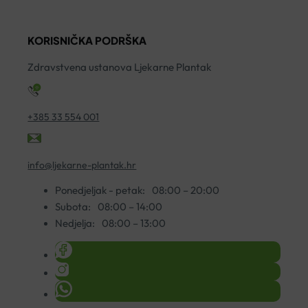
SUHU
50ML
P
KOŽU
količina
P
KORISNIČKA PODRŠKA
50ML
1
količina
ko
Zdravstvena ustanova Ljekarne Plantak
+385 33 554 001
info@ljekarne-plantak.hr
Ponedjeljak - petak:
08:00 – 20:00
Subota:
08:00 – 14:00
Nedjelja:
08:00 – 13:00