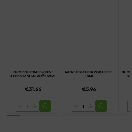
EUCERIN ULTRASENSITIVE
AVENE TERMALNA VODA SPREJ
DUCRA
KREMA ZA SUHU KOŽU 50ML
50ML
PR
€
31.66
€
5.96
EUCERIN
AVENE
D
ULTRASENSITIVE
TERMALNA
K
KREMA
VODA
D
ZA
SPREJ
Š