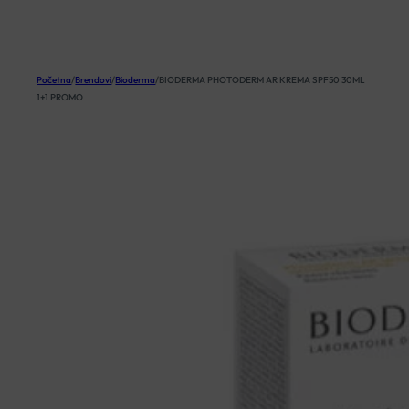
KOŠARICA
Početna
/
Brendovi
/
Bioderma
/
BIODERMA PHOTODERM AR KREMA SPF50 30ML
1+1 PROMO