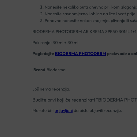
Nanesite nekoliko puta dnevno prilikom izlaganja
Nanesite ravnomjerno i obilno na lice i vrat prije
Ponovno nanesite nakon znojenja, plivanja ili suše
BIODERMA PHOTODERM AR KREMA SPF50 30ML 1+
Pakiranje: 30 ml + 30 ml
Pogledajte
BIODERMA PHOTODERM
proizvode
u on
Brend
Bioderma
Još nema recenzija.
Budite prvi koji će recenzirati “BIODERMA
Morate biti
prijavljeni
da biste objavili recenziju.