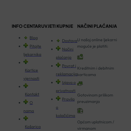
INFO CENTAR
UVJETI KUPNJE
NAČINI PLAĆANJA
Blog
U našoj online ljekarni
Dostava
Pitajte
moguće je platiti:
Načini
ljekarnika
plaćanja
Povrat i
Kreditnim i debitnim
Kartice
reklamacija
karticama
vjernosti
Izjava o
privatnosti
Kontakt
Gotovinom prilikom
Pravila
preuzimanja
O
o
nama
kolačićima
Općom uplatnicom /
Košarica
virmanom