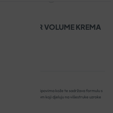
URON FILLER VOLUME KREMA
umena odgovara svim tipovima kože te sadržava formulu s
hijaluronskom kiselinom koji djeluju na višestruke uzroke