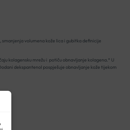
, smanjenja volumena kože lica i gubitka definicije
ačaju kolagensku mrežu i potiču obnavljanje kolagena.* U
. Dodani dekspantenol pospješuje obnavljanje kože tijekom
a
oj