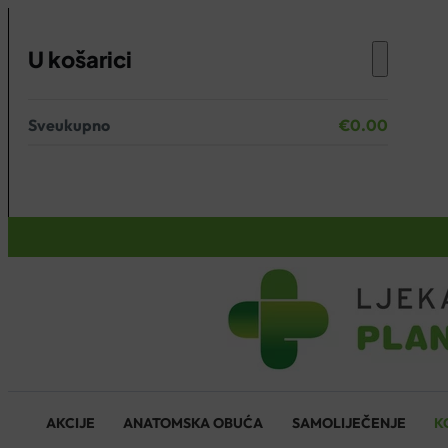
U košarici
Sveukupno
€
0.00
Nema proizvoda u košarici.
KOŠARICA
AKCIJE
ANATOMSKA OBUĆA
SAMOLIJEČENJE
K