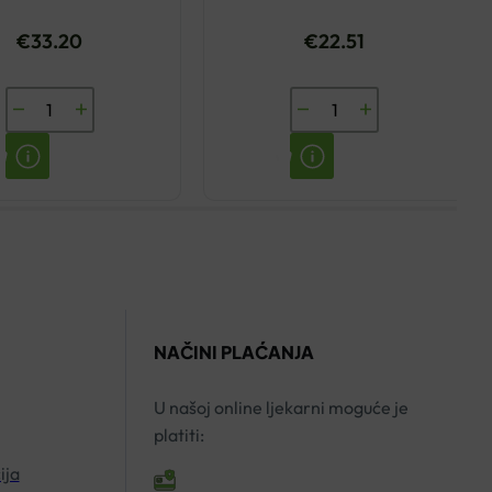
€
33.20
€
22.51
LERBOLARIO
BIODERMA
GIADA/
SEBIUM
ŽAD
MAT
PARFEM
CONTROL
50ML
KREMA
količina
30ML
količina
NAČINI PLAĆANJA
U našoj online ljekarni moguće je
platiti:
ija