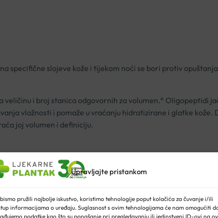
 specifične slojeve kože i tijekom noći se bori protiv opuštanja
 veličinu i broj stanica odgovornih za volumen.* Oligopeptidi j
anja vlažnosti i pomaže u vraćanju hidratizirane i glatke kože
aća joj volumen i definiciju.
Upravljajte pristankom
bismo pružili najbolje iskustvo, koristimo tehnologije poput kolačića za čuvanje i/ili
stup informacijama o uređaju. Suglasnost s ovim tehnologijama će nam omogućiti d
ađujemo podatke kao što su ponašanje pri pregledavanju ili jedinstveni ID-ovi na ov