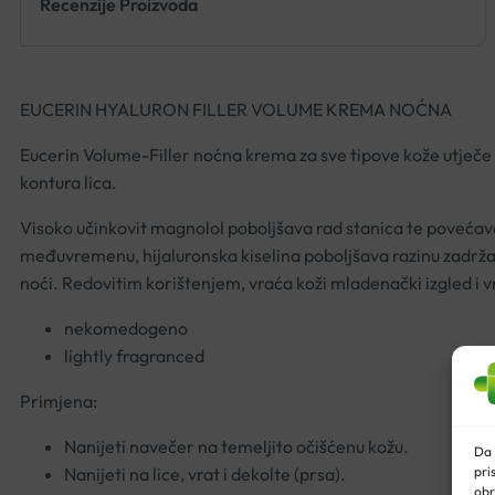
Recenzije Proizvoda
EUCERIN HYALURON FILLER VOLUME KREMA NOĆNA
Eucerin Volume-Filler noćna krema za sve tipove kože utječe na
kontura lica.
Visoko učinkovit magnolol poboljšava rad stanica te povećava
međuvremenu, hijaluronska kiselina poboljšava razinu zadržav
noći. Redovitim korištenjem, vraća koži mladenački izgled i vr
nekomedogeno
lightly fragranced
Primjena:
Nanijeti navečer na temeljito očišćenu kožu.
Da 
pri
Nanijeti na lice, vrat i dekolte (prsa).
obr