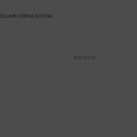
 VOLUME KREMA NOĆNA
EUCERIN HYAL
NOĆNA
SKU:
C006701
€
33.91
Noćna krema za vraćanje vol
magnololom, oligopeptidima i 
smanjenja volumena kože.