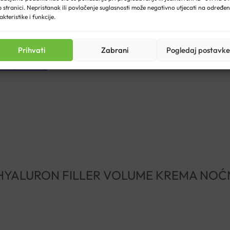
 stranici. Nepristanak ili povlačenje suglasnosti može negativno utjecati na određe
akteristike i funkcije.
Prihvati
Zabrani
Pogledaj postavke
dovi/eucerin/
CERIN HYALURON FILLER VOLUME KREMA NOĆ