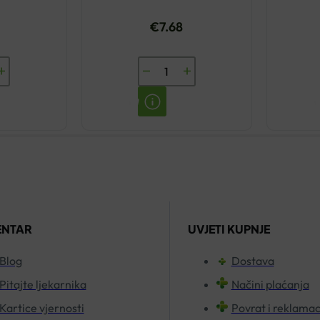
€
7.68
PHARMA
CLASIC
DIVLJI
KESTEN
EMULGEL
300ML
količina
ENTAR
UVJETI KUPNJE
Blog
Dostava
Pitajte ljekarnika
Načini plaćanja
Kartice vjernosti
Povrat i reklamac