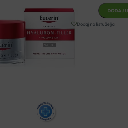
EUCERIN
DODAJ U
HYALURON
FILLER
Dodaj na listu želja
VOLUME
KREMA
NOĆNA
Besplatna dostava za narudžbe i
količina
Rok isporuke: 2 – 5 dana
Naručite telefonski
+385 3355 400