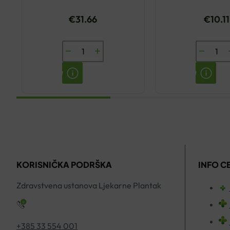
ZA SUHU KOŽU 50ML
150G
€
31.66
€
10.11
EUCERIN
LA
ULTRASENSITIVE
ROCHE-
KREMA
POSAY
ZA
LIPIKAR
SUHU
KRUTI
KOŽU
SINDET
50ML
150G
količina
količina
KORISNIČKA PODRŠKA
INFO C
Zdravstvena ustanova Ljekarne Plantak
+385 33 554 001