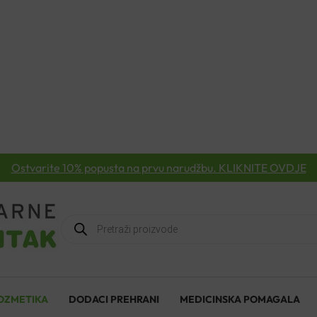
Ostvarite 10% popusta na prvu narudžbu. KLIKNITE OVDJE
Products
search
OZMETIKA
DODACI PREHRANI
MEDICINSKA POMAGALA