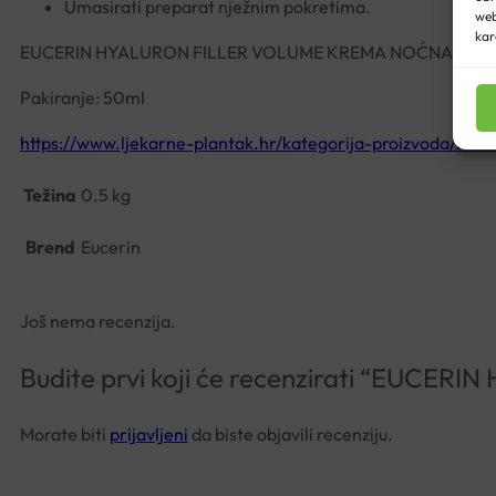
Umasirati preparat nježnim pokretima.
web
kar
EUCERIN HYALURON FILLER VOLUME KREMA NOĆNA
Pakiranje: 50ml
https://www.ljekarne-plantak.hr/kategorija-proizvoda/bran
Težina
0.5 kg
Brend
Eucerin
Još nema recenzija.
Budite prvi koji će recenzirati “EU
Morate biti
prijavljeni
da biste objavili recenziju.