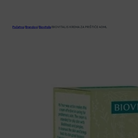
KOŠARICA
Početna
/
Brendovi
/
Biovitalis
/
BIOVITALIS KREMA ZA PRIŠTIĆE 40ML