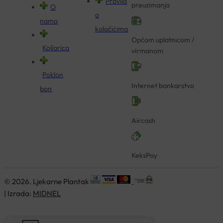
Pravila
preuzimanja
O
o
nama
kolačićima
Općom uplatnicom /
Košarica
virmanom
Poklon
Internet bankarstvo
bon
Aircash
KeksPay
© 2026. Ljekarne Plantak
| Izrada:
MIDNEL