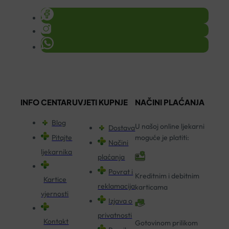
INFO CENTAR
UVJETI KUPNJE
NAČINI PLAĆANJA
Blog
U našoj online ljekarni
Dostava
Pitajte
moguće je platiti:
Načini
ljekarnika
plaćanja
Povrat i
Kreditnim i debitnim
Kartice
reklamacija
karticama
vjernosti
Izjava o
privatnosti
Kontakt
Gotovinom prilikom