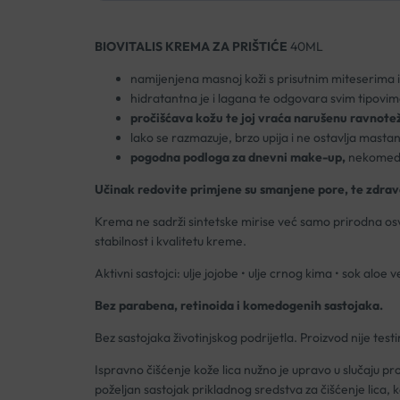
BIOVITALIS KREMA ZA PRIŠTIĆE
40ML
namijenjena masnoj koži s prisutnim miteserima i
hidratantna je i lagana te odgovara svim tipovi
pročišćava kožu te joj vraća narušenu ravnote
lako se razmazuje, brzo upija i ne ostavlja masta
pogodna podloga za dnevni make-up,
nekomedo
Učinak redovite primjene su smanjene pore, te zdrav
Krema ne sadrži sintetske mirise već samo prirodna osvj
stabilnost i kvalitetu kreme.
Aktivni sastojci: ulje jojobe • ulje crnog kima • sok aloe 
Bez parabena, retinoida i komedogenih sastojaka.
Bez sastojaka životinjskog podrijetla. Proizvod nije tes
Ispravno čišćenje kože lica nužno je upravo u slučaju p
poželjan sastojak prikladnog sredstva za čišćenje lica, ka