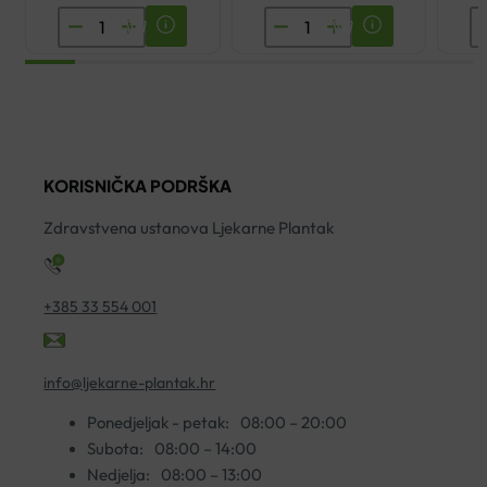
AVENE
AVENE
D
CLEANANCE
TERMALNA
K
HYDRA
VODA
D
UMIRUJUĆA
SPREJ
Š
KREMA
50ML
P
ZA
količina
P
KORISNIČKA PODRŠKA
ČIŠĆENJE
1
200ML
ko
Zdravstvena ustanova Ljekarne Plantak
količina
+385 33 554 001
info@ljekarne-plantak.hr
Ponedjeljak - petak:
08:00 – 20:00
Subota:
08:00 – 14:00
Nedjelja:
08:00 – 13:00