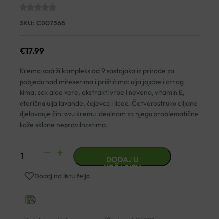
SKU:
C007368
€
17.99
Krema sadrži kompleks od 9 sastojaka iz prirode za
pobjedu nad miteserima i prištićima: ulja jojobe i crnog
kima, sok aloe vere, ekstrakti vrbe i nevena, vitamin E,
eterična ulja lavande, čajevca i licee. Četverostruko ciljano
djelovanje čini ovu kremu idealnom za njegu problematične
kože sklone nepravilnostima.
BIOVITALIS
DODAJ U
KREMA
KOŠARICU
Dodaj na listu želja
ZA
PRIŠTIĆE
40ML
količina