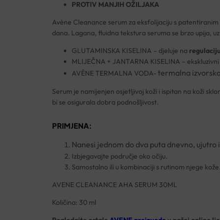
PROTIV MANJIH OŽILJAKA
Avène Cleanance serum za eksfolijaciju s patentiranim pr
dana. Lagana, fluidna tekstura seruma se brzo upija, uz 
GLUTAMINSKA KISELINA – djeluje na
regulacij
MLIJEČNA + JANTARNA KISELINA – ekskluzivni d
termalna izvorsk
AVÈNE TERMALNA VODA-
Serum je namijenjen osjetljivoj koži i ispitan na koži sk
bi se osigurala dobra podnošljivost.
PRIMJENA:
Nanesi jednom do dva puta dnevno, ujutro i/i
Izbjegavajte područje oko očiju.
Samostalno ili u kombinaciji s rutinom njege kože
AVENE CLEANANCE AHA SERUM 30ML
Količina: 30 ml