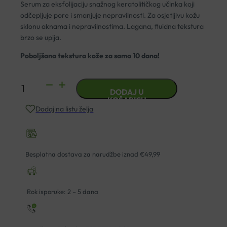
Serum za eksfolijaciju snažnog keratolitičkog učinka koji
odčepljuje pore i smanjuje nepravilnosti. Za osjetljivu kožu
sklonu aknama i nepravilnostima. Lagana, fluidna tekstura
brzo se upija.
Poboljšana tekstura kože za samo 10 dana!
AVENE
DODAJ U
CLEANANCE
KOŠARICU
Dodaj na listu želja
AHA
SERUM
30ML
količina
Besplatna dostava za narudžbe iznad €49,99
Rok isporuke: 2 – 5 dana