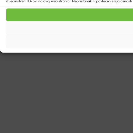
ili jedinstveni ID-ovi na ovoj web stranici. Nepristanak ili povlačenje suglasnost