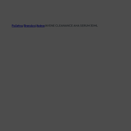
KOŠARICA
Početna
/
Brendovi
/
Avène
/
AVENE CLEANANCE AHA SERUM 30ML