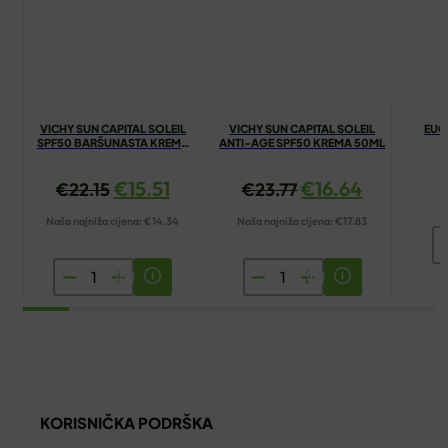
VICHY SUN CAPITAL SOLEIL
VICHY SUN CAPITAL SOLEIL
EUC
SPF50 BARŠUNASTA KREMA
ANTI-AGE SPF50 KREMA 50ML
A
50ML
€
15.51
€
16.64
€
22.15
€
23.77
Naša najniža cijena:
€
14.34
Naša najniža cijena:
€
17.83
E
A
VICHY
VICHY
A
SUN
SUN
K
CAPITAL
CAPITAL
4
SOLEIL
SOLEIL
ko
SPF50
ANTI-
BARŠUNASTA
AGE
KORISNIČKA PODRŠKA
KREMA
SPF50