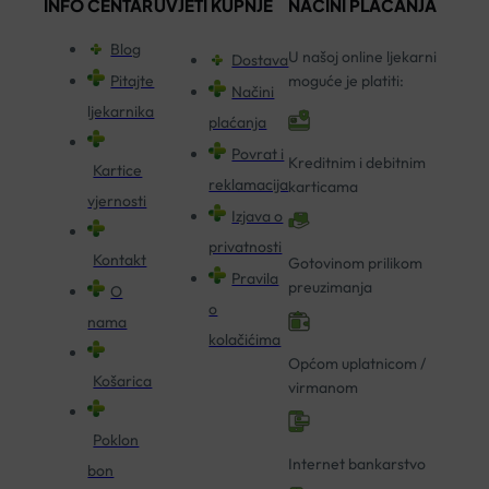
INFO CENTAR
UVJETI KUPNJE
NAČINI PLAĆANJA
Blog
U našoj online ljekarni
Dostava
Pitajte
moguće je platiti:
Načini
ljekarnika
plaćanja
Povrat i
Kreditnim i debitnim
Kartice
reklamacija
karticama
vjernosti
Izjava o
privatnosti
Kontakt
Gotovinom prilikom
Pravila
preuzimanja
O
o
nama
kolačićima
Općom uplatnicom /
Košarica
virmanom
Poklon
Internet bankarstvo
bon