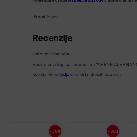
Pogledajte ostale
AVENE proizvode
u našoj online lj
Brend
Avène
Recenzije
Još nema recenzija.
Budite prvi koji će recenzirati “AVENE CLEA
Morate biti
prijavljeni
da biste objavili recenziju.
- 30%
- 30%