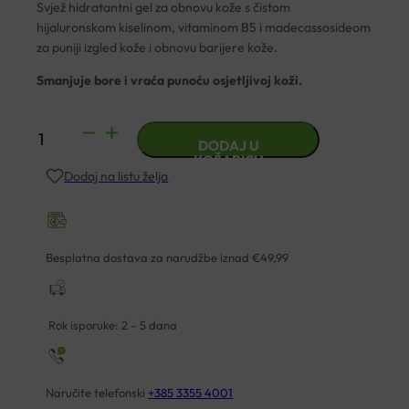
Svjež hidratantni gel za obnovu kože s čistom
hijaluronskom kiselinom, vitaminom B5 i madecassosideom
za puniji izgled kože i obnovu barijere kože.
Smanjuje bore i vraća punoću osjetljivoj koži.
LA
DODAJ U
ROCHE-
KOŠARICU
Dodaj na listu želja
POSAY
HYALU
B5
SERUM
Besplatna dostava za narudžbe iznad €49,99
30ML
količina
Rok isporuke: 2 – 5 dana
Naručite telefonski
+385 3355 4001