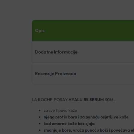
Opis
Dodatne Informacije
Recenzije Proizvoda
LA ROCHE-POSAY
HYALU B5 SERUM
30ML
za sve tipove kože
njega protiv bora i za punoću osjetljive kože
kod umorne kože bez sjaja
smanjuje bore, vraća punoću koži i povećava e