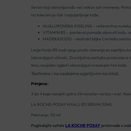
Serum koji obnavlja kožu već nakon sat vremena. Pomaže 
na toleranciju čak i najosjetljivije kože.
HIJALURONSKA KISELINA – referentna molekula pr
VITAMIN B5 – pantenol pomaže obnoviti kožu, um
MADEKASOZID – ekstrakt biljke Centella asiatica,
Linija Hyalu B5 nudi njegu protiv starenja za osjetljivu 
(obnavljajući učinak). Dva ključna sastojka proizvoda iz 
tenu osvježen izgled i obnavljajući sveukupni ton kože.
Testirano i na osobama osjetljivim na nikal.
Primjena:
3 do 4 kapi nanijeti ujutro i/ili navečer na lice i vrat. Nan
LA ROCHE-POSAY HYALU B5 SERUM 30ML
Pakiranje: 30 ml
Pogledajte ostale
LA ROCHE POSAY
proizvode u našo