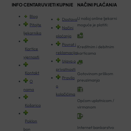
INFO CENTAR
UVJETI KUPNJE
NAČINI PLAĆANJA
Blog
U našoj online ljekarni
Dostava
Pitajte
moguće je platiti:
Načini
ljekarnika
plaćanja
Povrat i
Kreditnim i debitnim
Kartice
reklamacija
karticama
vjernosti
Izjava o
privatnosti
Kontakt
Gotovinom prilikom
Pravila
preuzimanja
O
o
nama
kolačićima
Općom uplatnicom /
Košarica
virmanom
Poklon
Internet bankarstvo
bon