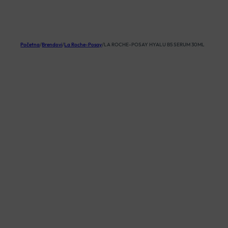
KOŠARICA
Početna
/
Brendovi
/
La Roche-Posay
/
LA ROCHE-POSAY HYALU B5 SERUM 30ML