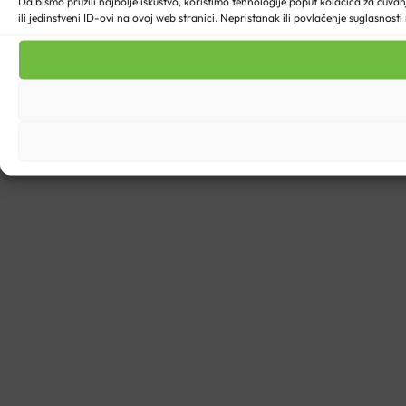
Da bismo pružili najbolje iskustvo, koristimo tehnologije poput kolačića za ču
ili jedinstveni ID-ovi na ovoj web stranici. Nepristanak ili povlačenje suglasnost