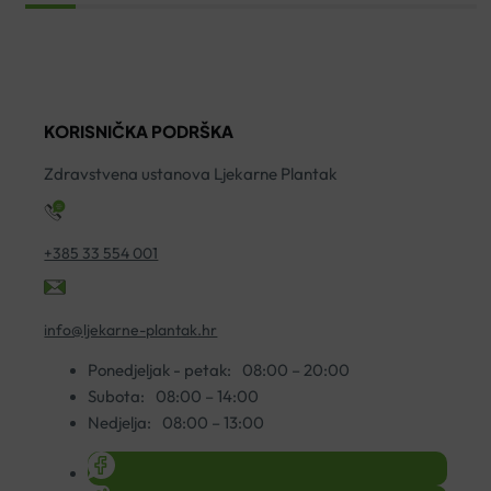
S
ZA
Š
ORGANSKOM
KOSU
O
KOPRIVOM
KOPRIVA
K
200ML
I
5
KORISNIČKA PODRŠKA
količina
PANTENOL
ko
1000ML
Zdravstvena ustanova Ljekarne Plantak
količina
+385 33 554 001
info@ljekarne-plantak.hr
Ponedjeljak - petak:
08:00 – 20:00
Subota:
08:00 – 14:00
Nedjelja:
08:00 – 13:00