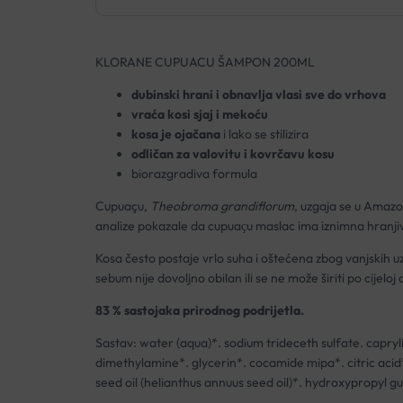
KLORANE CUPUACU ŠAMPON 200ML
dubinski hrani i obnavlja vlasi sve do vrhova
vraća kosi sjaj i mekoću
kosa je ojačana
i lako se stilizira
odličan za valovitu i kovrčavu kosu
biorazgradiva formula
Cupuaçu,
Theobroma grandiflorum
, uzgaja se u Amazo
analize pokazale da cupuaҫu maslac ima iznimna hranjiva 
Kosa često postaje vrlo suha i oštećena zbog vanjskih u
sebum nije dovoljno obilan ili se ne može širiti po cijelo
83 % sastojaka prirodnog podrijetla.
Sastav: water (aqua)*. sodium trideceth sulfate. capry
dimethylamine*. glycerin*. cocamide mipa*. citric acid
seed oil (helianthus annuus seed oil)*. hydroxypropyl g