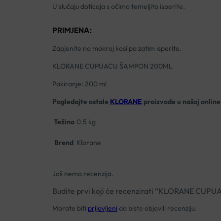
U slučaju doticaja s očima temeljito isperite.
PRIMJENA:
Zapjenite na mokroj kosi pa zatim isperite.
KLORANE CUPUACU ŠAMPON 200ML
Pakiranje: 200 ml
Pogledajte ostale
KLORANE
proizvode u našoj online 
Težina
0.5 kg
Brend
Klorane
Još nema recenzija.
Budite prvi koji će recenzirati “KLORANE C
Morate biti
prijavljeni
da biste objavili recenziju.