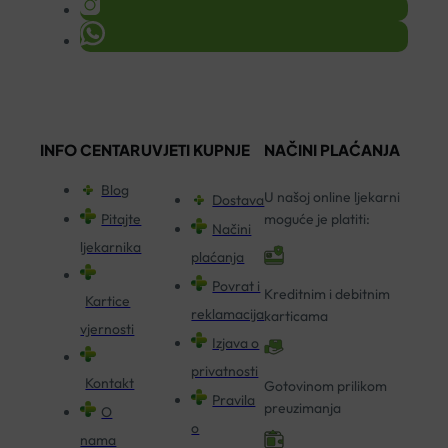
INFO CENTAR
UVJETI KUPNJE
NAČINI PLAĆANJA
Blog
U našoj online ljekarni
Dostava
Pitajte
moguće je platiti:
Načini
ljekarnika
plaćanja
Povrat i
Kreditnim i debitnim
Kartice
reklamacija
karticama
vjernosti
Izjava o
privatnosti
Kontakt
Gotovinom prilikom
Pravila
preuzimanja
O
o
nama