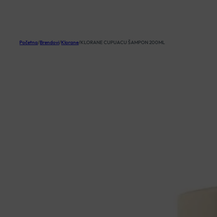
KOŠARICA
Početna
/
Brendovi
/
Klorane
/
KLORANE CUPUACU ŠAMPON 200ML