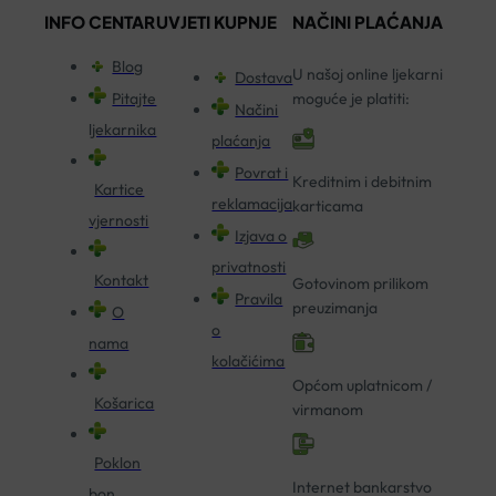
INFO CENTAR
UVJETI KUPNJE
NAČINI PLAĆANJA
Blog
U našoj online ljekarni
Dostava
Pitajte
moguće je platiti:
Načini
ljekarnika
plaćanja
Povrat i
Kreditnim i debitnim
Kartice
reklamacija
karticama
vjernosti
Izjava o
privatnosti
Kontakt
Gotovinom prilikom
Pravila
preuzimanja
O
o
nama
kolačićima
Općom uplatnicom /
Košarica
virmanom
Poklon
Internet bankarstvo
bon