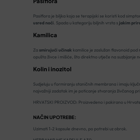
Pasiflora
Pasiflora je biljka koja se terapijski se koristi kod si
usred noći
. Spada u kategoriju biljnih vrsta s
jakim pri
Kamilica
Za
smirujući učinak
kamilice je zaslužan flavonoid pod
opušta živce i mišiće, što direktno utječe na suzbijanje n
Kolin i inozitol
Sudjeluju u formiranju staničnih membrana i imaju ključ
najvažniji zadatak im je poticanje stvaranja živčanog pri
HRVATSKI PROIZVOD: Proizvedeno i pakirano u Hrvats
NAČIN UPOTREBE:
Uzimati 1-2 kapsule dnevno, po potrebi uz obrok.
HERBAMIR MF KAPSULE A30