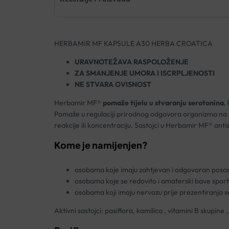
HERBAMIR MF KAPSULE A30 HERBA CROATICA
URAVNOTEŽAVA RASPOLOŽENJE
ZA SMANJENJE UMORA I ISCRPLJENOSTI
NE STVARA OVISNOST
Herbamir MF®
pomaže tijelu u stvaranju serotonina
,
Pomaže u regulaciji prirodnog odgovora organizma na str
reakcije ili koncentraciju. Sastojci u Herbamir MF® antist
Kome je namijenjen?
osobama koje imaju zahtjevan i odgovoran posa
osobama koje se redovito i amaterski bave sporto
osobama koji imaju nervozu prije prezentiranja sem
Aktivni sastojci: pasiflora, kamilica , vitamini B skupine , 