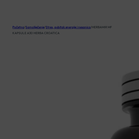
KOŠARICA
Početna
/
Samoliječenje
/
Stres, gubitak energije i nesanica
/
HERBAMIR MF
KAPSULE A30 HERBA CROATICA