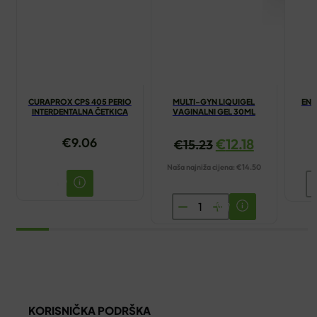
CURAPROX CPS 405 PERIO
MULTI-GYN LIQUIGEL
ENC
INTERDENTALNA ČETKICA
VAGINALNI GEL 30ML
€
9.06
€
12.18
€
15.23
Naša najniža cijena:
€
14.50
E
V
MULTI-
K
GYN
K
LIQUIGEL
2
VAGINALNI
ko
GEL
30ML
KORISNIČKA PODRŠKA
količina