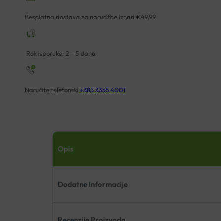
HERBA
CROATICA
Besplatna dostava za narudžbe iznad €49,99
količina
Rok isporuke: 2 – 5 dana
Naručite telefonski
+385 3355 4001
Opis
Dodatne Informacije
Recenzije Proizvoda