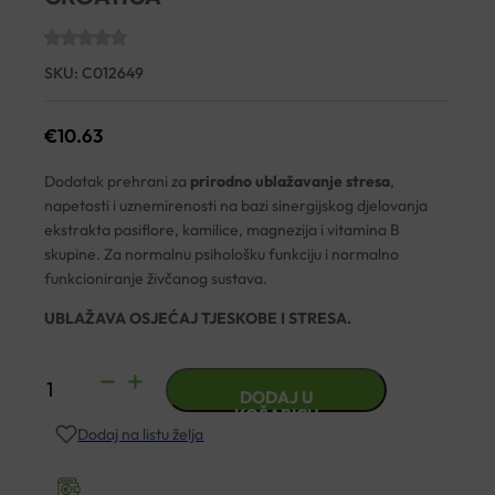
SKU:
C012649
€
10.63
Dodatak prehrani za
prirodno ublažavanje stresa
,
napetosti i uznemirenosti na bazi sinergijskog djelovanja
ekstrakta pasiflore, kamilice, magnezija i vitamina B
skupine. Za normalnu psihološku funkciju i normalno
funkcioniranje živčanog sustava.
UBLAŽAVA OSJEĆAJ TJESKOBE I STRESA.
HERBAMIR
DODAJ U
MF
KOŠARICU
Dodaj na listu želja
KAPSULE
A30