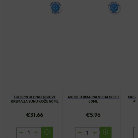
EUCERIN ULTRASENSITIVE
AVENE TERMALNA VODA SPREJ
MUST
KREMA ZA SUHU KOŽU 50ML
50ML
PR
€
31.66
€
5.96
EUCERIN
AVENE
M