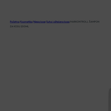
KOŠARICA
Početna
/
Kozmetika
/
Njega kose
/
Suha i oštećena kosa
/
HARKONTROLL ŠAMPON
ZA KOSU 200ML