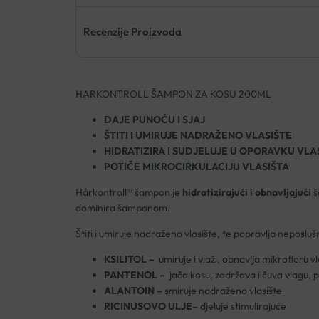
Recenzije Proizvoda
HARKONTROLL ŠAMPON ZA KOSU 200ML
DAJE PUNOĆU I SJAJ
ŠTITI I UMIRUJE NADRAŽENO VLASIŠTE
HIDRATIZIRA I SUDJELUJE U OPORAVKU VLA
POTIČE MIKROCIRKULACIJU VLASIŠTA
Hårkontroll® šampon je
hidratizirajući i obnavljajući
š
dominira šamponom.
Štiti i umiruje nadraženo vlasište, te popravlja neposluš
KSILITOL –
umiruje i vlaži, obnavlja mikrofloru vl
PANTENOL –
jača kosu, zadržava i čuva vlagu, 
ALANTOIN –
smiruje nadraženo vlasište
RICINUSOVO ULJE
– djeluje stimulirajuće