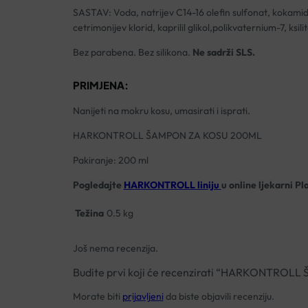
SASTAV: Voda, natrijev C14-16 olefin sulfonat, kokamidop
cetrimonijev klorid, kaprilil glikol,polikvaternium-7, ksi
Bez parabena. Bez silikona. ‍
Ne sadrži SLS.
PRIMJENA:
Nanijeti na mokru kosu, umasirati i isprati.
HARKONTROLL ŠAMPON ZA KOSU 200ML
Pakiranje: 200 ml
Pogledajte
HARKONTROLL liniju
u online ljekarni Pl
Težina
0.5 kg
Još nema recenzija.
Budite prvi koji će recenzirati “HARKONTRO
Morate biti
prijavljeni
da biste objavili recenziju.