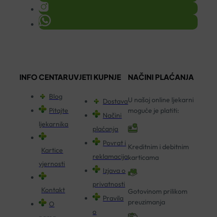
INFO CENTAR
UVJETI KUPNJE
NAČINI PLAĆANJA
Blog
U našoj online ljekarni
Dostava
Pitajte
moguće je platiti:
Načini
ljekarnika
plaćanja
Povrat i
Kreditnim i debitnim
Kartice
reklamacija
karticama
vjernosti
Izjava o
privatnosti
Kontakt
Gotovinom prilikom
Pravila
preuzimanja
O
o