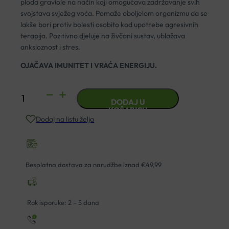
ploda graviole na način koji omogućava zadržavanje svih
svojstava svježeg voća. Pomaže oboljelom organizmu da se
lakše bori protiv bolesti osobito kod upotrebe agresivnih
terapija. Pozitivno djeluje na živčani sustav, ublažava
anksioznost i stres.
OJAČAVA IMUNITET I VRAĆA ENERGIJU.
AMAZONSKA
DODAJ U
GRAVIOLA
KOŠARICU
Dodaj na listu želja
PRAH
150G
količina
Besplatna dostava za narudžbe iznad €49,99
Rok isporuke: 2 – 5 dana