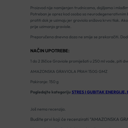
Proizvod nije namijenjen trudnicama, dojiljama i mlađi
Potreban je oprez kod osoba sa neurodegenerativnim bole
pratiti dok je uzimaju jer graviola snižava krvni tlak.
prije uzimanja graviole.
Preporučena dnevna doza ne smije se prekoračiti. Doda
NAČIN UPOTREBE:
1 do 2 žličice Graviole promiješati u 250 ml vode, piti
AMAZONSKA GRAVIOLA PRAH 150G GMZ
Pakiranje: 150 g
Pogledajte kategoriju
STRES I GUBITAK ENERGIJE,
Još nema recenzija.
Budite prvi koji će recenzirati “AMAZONSKA 