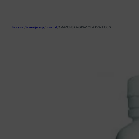
KOŠARICA
Početna
/
Samoliječenje
/
Imunitet
/
AMAZONSKA GRAVIOLA PRAH 150G