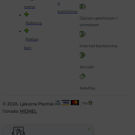
o
nama
kolačićima
Općom uplatnicom /
Košarica
virmanom
Poklon
Internet bankarstvo
bon
Aircash
KeksPay
© 2026. Ljekarne Plantak
| Izrada:
MIDNEL