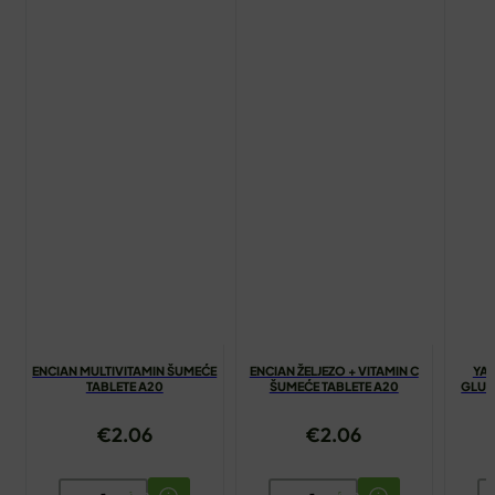
ENCIAN MULTIVITAMIN ŠUMEĆE
ENCIAN ŽELJEZO + VITAMIN C
YAS
TABLETE A20
ŠUMEĆE TABLETE A20
GLUK
€
2.06
€
2.06
ENCIAN
ENCIAN
Y