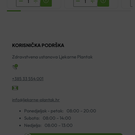
MULTIVITAMIN
ŽELJEZO
I
ŠUMEĆE
+
B
TABLETE
VITAMIN
G
A20
C
5
količina
ŠUMEĆE
K
KORISNIČKA PODRŠKA
TABLETE
A
A20
ko
Zdravstvena ustanova Ljekarne Plantak
količina
+385 33 554 001
info@ljekarne-plantak.hr
Ponedjeljak - petak:
08:00 – 20:00
Subota:
08:00 – 14:00
Nedjelja:
08:00 – 13:00