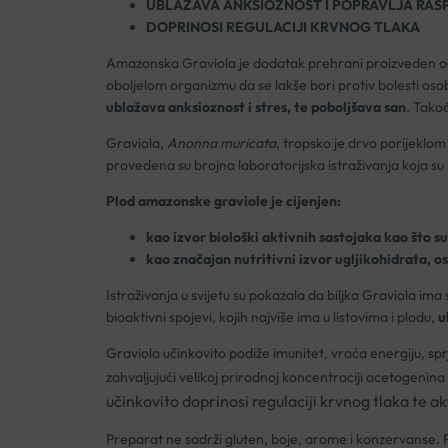
UBLAŽAVA ANKSIOZNOST I POPRAVLJA RAS
DOPRINOSI REGULACIJI KRVNOG TLAKA
Amazonska Graviola je dodatak prehrani proizveden od
oboljelom organizmu da se lakše bori protiv bolesti osobi
ublažava anksioznost i stres, te poboljšava san
. Tako
Graviola,
Anonna muricata
, tropsko je drvo porijeklom
provedena su brojna laboratorijska istraživanja koja su 
Plod amazonske graviole je cijenjen:
kao izvor biološki aktivnih sastojaka kao što su 
kao značajan nutritivni izvor ugljikohidrata, os
Istraživanja u svijetu su pokazala da biljka Graviola im
bioaktivni spojevi, kojih najviše ima u listovima i plodu,
u
Graviola učinkovito podiže imunitet, vraća energiju, spr
zahvaljujući velikoj prirodnoj koncentraciji acetogeni
učinkovito doprinosi regulaciji krvnog tlaka te ak
Preparat ne sadrži gluten, boje, arome i konzervanse. 