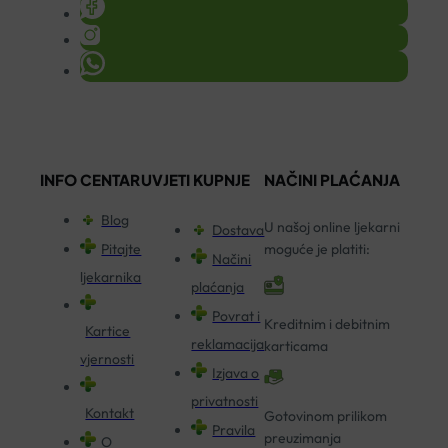
INFO CENTAR
UVJETI KUPNJE
NAČINI PLAĆANJA
Blog
U našoj online ljekarni
Dostava
Pitajte
moguće je platiti:
Načini
ljekarnika
plaćanja
Povrat i
Kreditnim i debitnim
Kartice
reklamacija
karticama
vjernosti
Izjava o
privatnosti
Kontakt
Gotovinom prilikom
Pravila
preuzimanja
O