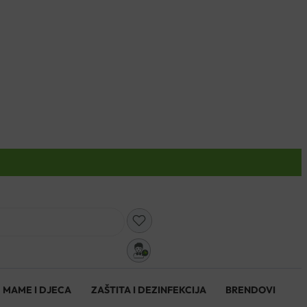
0
MAME I DJECA
ZAŠTITA I DEZINFEKCIJA
BRENDOVI
0