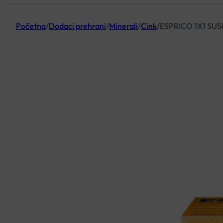
Početna
/
Dodaci prehrani
/
Minerali
/
Cink
/
ESPRICO 1X1 SU