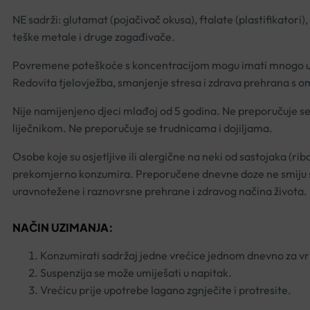
NE sadrži: glutamat (pojačivač okusa), ftalate (plastifikatori)
teške metale i druge zagađivače.
Povremene poteškoće s koncentracijom mogu imati mnogo uzro
Redovita tjelovježba, smanjenje stresa i zdrava prehrana s
Nije namijenjeno djeci mlađoj od 5 godina. Ne preporučuje se
liječnikom. Ne preporučuje se trudnicama i dojiljama.
Osobe koje su osjetljive ili alergične na neki od sastojaka (r
prekomjerno konzumira. Preporučene dnevne doze ne smiju se 
uravnotežene i raznovrsne prehrane i zdravog načina života.
NAČIN UZIMANJA:
Konzumirati sadržaj jedne vrećice jednom dnevno za vr
Suspenzija se može umiješati u napitak.
Vrećicu prije upotrebe lagano zgnječite i protresite.