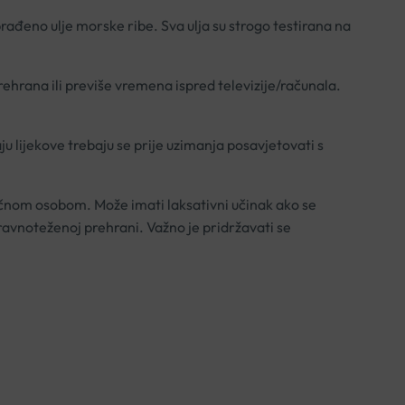
obrađeno ulje morske ribe. Sva ulja su strogo testirana na
rana ili previše vremena ispred televizije/računala.
 lijekove trebaju se prije uzimanja posavjetovati s
tručnom osobom. Može imati laksativni učinak ako se
avnoteženoj prehrani. Važno je pridržavati se