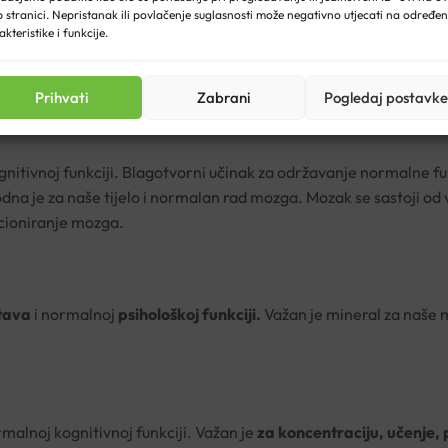
 stranici. Nepristanak ili povlačenje suglasnosti može negativno utjecati na određe
akteristike i funkcije.
piju kod poremećaja pažnje. S DHA za normalnu funkciju mozga.
Prihvati
Zabrani
Pogledaj postavke
gnitivnoj funkciji. Blagotvorni učinak za održavanje normalne
je za naše tijelo i normalan rad mozga. Mozak se sastoji od v
cioniranje mozga.
stava
i normalnoj
psihološkoj funkciji.
Važan je mineral za naše m
alnoj kognitivnoj funkciji. Važan je
za koncentraciju, učenje, 