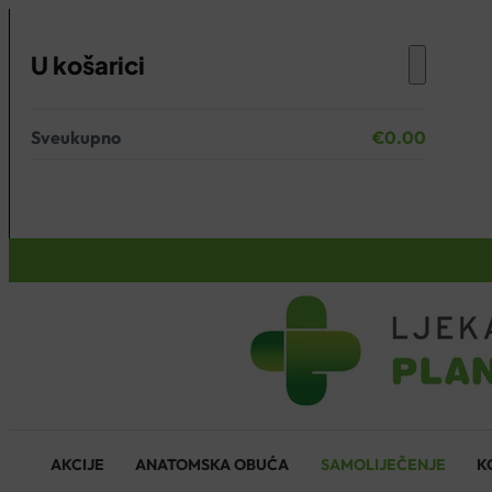
U košarici
Sveukupno
€
0.00
Nema proizvoda u košarici.
KOŠARICA
AKCIJE
ANATOMSKA OBUĆA
SAMOLIJEČENJE
K