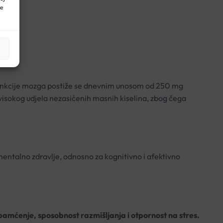
ne
 funkcije mozga postiže se dnevnim unosom od 250 mg
isokog udjela nezasićenih masnih kiselina, zbog čega
entalno zdravlje, odnosno za kognitivno i afektivno
pamćenje, sposobnost razmišljanja i otpornost na stres.