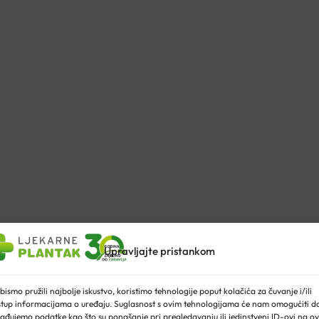
Upravljajte pristankom
bismo pružili najbolje iskustvo, koristimo tehnologije poput kolačića za čuvanje i/ili
stup informacijama o uređaju. Suglasnost s ovim tehnologijama će nam omogućiti d
ađujemo podatke kao što su ponašanje pri pregledavanju ili jedinstveni ID-ovi na ov