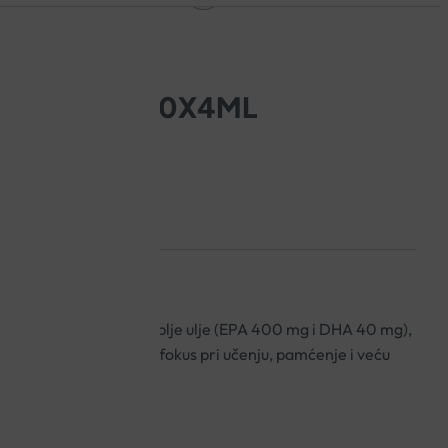
USPENZIJA 30X4ML
naranče koja sadrži riblje ulje (EPA 400 mg i DHA 40 mg),
agnezij i cink. Za bolji fokus pri učenju, pamćenje i veću