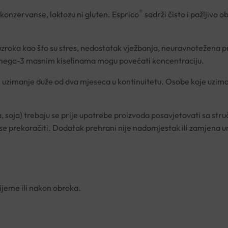
®
, konzervanse, laktozu ni gluten. Esprico
sadrži čisto i pažljivo 
ka kao što su stres, nedostatak vježbanja, neuravnotežena preh
 omega-3 masnim kiselinama mogu povećati koncentraciju.
 uzimanje duže od dva mjeseca u kontinuitetu. Osobe koje uzimaju
iba, soja) trebaju se prije upotrebe proizvoda posavjetovati sa s
prekoračiti. Dodatak prehrani nije nadomjestak ili zamjena ur
ijeme ili nakon obroka.