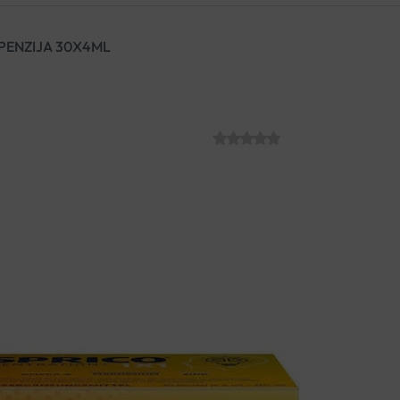
SPENZIJA 30X4ML
ESPRICO 1X1 S
SKU:
C012371
€
25.03
®
Esprico
suspenzija s aromom 
ulje sjemenki žutog noćurka, m
otpornost na stres.
Poboljšava koncentraciju!