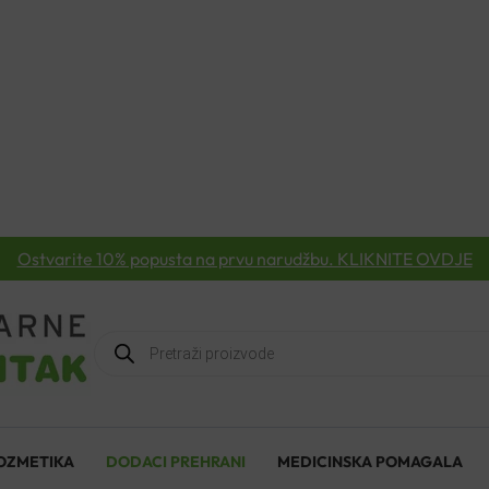
Ostvarite 10% popusta na prvu narudžbu. KLIKNITE OVDJE
Products
search
OZMETIKA
DODACI PREHRANI
MEDICINSKA POMAGALA