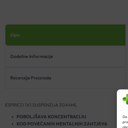
Opis
Dodatne Informacije
Recenzije Proizvoda
ESPRICO 1X1 SUSPENZIJA 30X4ML
POBOLJŠAVA KONCENTRACIJU
Da 
pri
KOD POVEĆANIH MENTALNIH ZAHTJEVA
obr