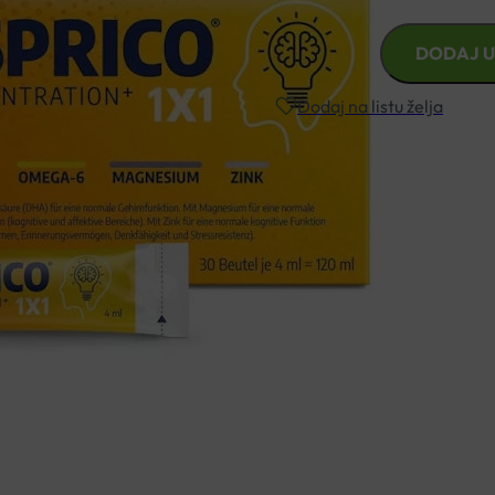
ESPRICO
DODAJ U
1X1
SUSPENZIJA
Dodaj na listu želja
30X4ML
količina
Besplatna dostava za narudžbe i
Rok isporuke: 2 – 5 dana
Naručite telefonski
+385 3355 400