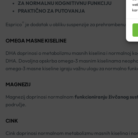
ZA NORMALNU KOGNITIVNU FUNKCIJU
web
PRAKTIČNO ZA PUTOVANJA
kar
®
Esprico
je dodatak u obliku suspenzije za prehrambenu tera
OMEGA MASNE KISELINE
DHA doprinosi o metabolizmu masnih kiselina i normalnoj ko
DHA. Dovoljna opskrba omega-3 masnim kiselinama neophodna 
omega-3 masne kiseline igraju važnu ulogu za normalno funk
MAGNEZIJ
Magnezij doprinosi normalnom
funkcioniranju živčanog su
područje.
CINK
Cink doprinosi normalnom metabolizmu masnih kiselina i norm