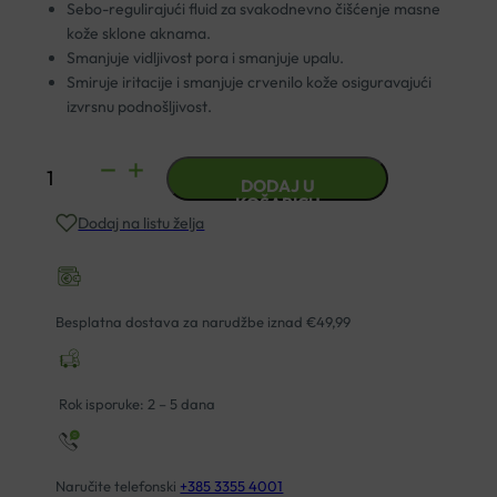
Sebo-regulirajući fluid za svakodnevno čišćenje masne
kože sklone aknama.
Smanjuje vidljivost pora i smanjuje upalu.
Smiruje iritacije i smanjuje crvenilo kože osiguravajući
izvrsnu podnošljivost.
EPTADERM
DODAJ U
EPTA
KOŠARICU
Dodaj na listu želja
AC
FLUID
ZA
ČIŠČENJE
Besplatna dostava za narudžbe iznad €49,99
200ML
količina
Rok isporuke: 2 – 5 dana
Naručite telefonski
+385 3355 4001