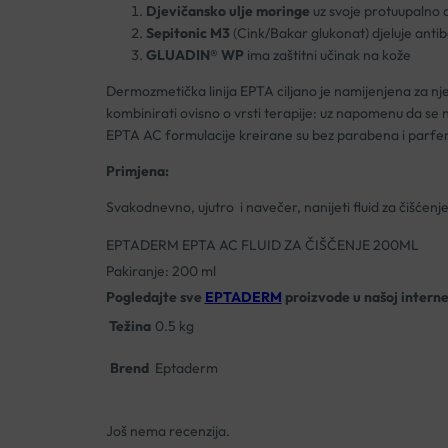
Djevičansko ulje moringe
uz svoje protuupalno d
Sepitonic M3
(Cink/Bakar glukonat) djeluje antib
GLUADIN® WP
ima zaštitni učinak na kože
Dermozmetička linija EPTA ciljano je namijenjena za nj
kombinirati ovisno o vrsti terapije: uz napomenu da se 
EPTA AC formulacije kreirane su bez parabena i parfema 
Primjena:
Svakodnevno, ujutro i navečer, nanijeti fluid za čišćenje 
EPTADERM EPTA AC FLUID ZA ČIŠČENJE 200ML
Pakiranje: 200 ml
Pogledajte sve
EPTADERM
proizvode u našoj interne
Težina
0.5 kg
Brend
Eptaderm
Još nema recenzija.