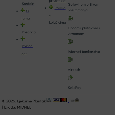
privatnosti
Kontakt
Gotovinom prilikom
Pravila
preuzimanja
O
o
nama
kolačićima
Općom uplatnicom /
Košarica
virmanom
Poklon
Internet bankarstvo
bon
Aircash
KeksPay
© 2026. Ljekarne Plantak
| Izrada:
MIDNEL