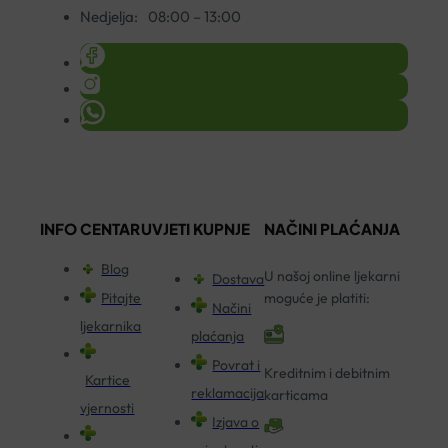
Nedjelja:
08:00 – 13:00
INFO CENTAR
UVJETI KUPNJE
NAČINI PLAĆANJA
Blog
U našoj online ljekarni
Dostava
Pitajte
moguće je platiti:
Načini
ljekarnika
plaćanja
Povrat i
Kreditnim i debitnim
Kartice
reklamacija
karticama
vjernosti
Izjava o