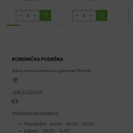
SKINTEGRA
ENCIAN
D
LUMION
ALOE
I
NOĆNI
VERA
H
EKSFOLIJANT
GEL
M
100ML
ZA
V
količina
KOŽU
4
KORISNIČKA PODRŠKA
250ML
ko
količina
Zdravstvena ustanova Ljekarne Plantak
+385 33 554 001
info@ljekarne-plantak.hr
Ponedjeljak - petak:
08:00 – 20:00
Subota:
08:00 – 14:00