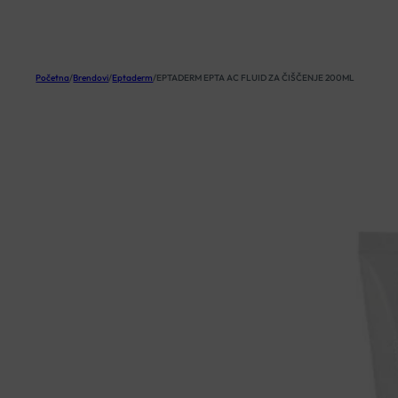
KOŠARICA
Početna
/
Brendovi
/
Eptaderm
/
EPTADERM EPTA AC FLUID ZA ČIŠČENJE 200ML