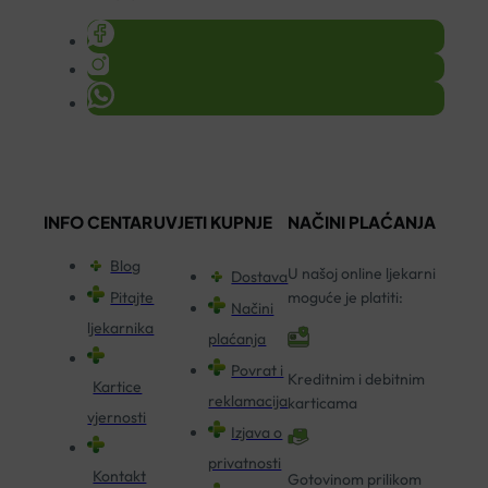
INFO CENTAR
UVJETI KUPNJE
NAČINI PLAĆANJA
Blog
U našoj online ljekarni
Dostava
Pitajte
moguće je platiti:
Načini
ljekarnika
plaćanja
Povrat i
Kreditnim i debitnim
Kartice
reklamacija
karticama
vjernosti
Izjava o
privatnosti
Kontakt
Gotovinom prilikom