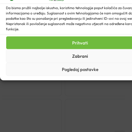
Da bismo pružili najbolje iskustvo, koristimo tehnologije poput kolačića za čuvanje
informacijama o uređaju. Suglasnost s ovim tehnologijama će nam omogućiti 
podatke kao što su ponašanje pri pregledavanju ili jedinstveni ID-ovi na ovoj web
Nepristanak ili povlačenje suglasnosti može negativno utjecati na određene karak
funkcije.
Prihvati
Zabrani
50ML
EPTADER
Pogledaj postavke