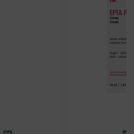
MA 50ML
EPTAD