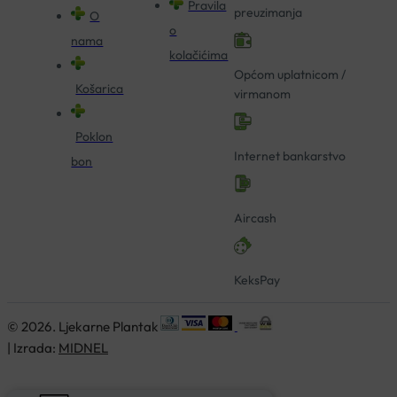
Pravila
preuzimanja
O
o
nama
kolačićima
Općom uplatnicom /
Košarica
virmanom
Poklon
Internet bankarstvo
bon
Aircash
KeksPay
© 2026. Ljekarne Plantak
| Izrada:
MIDNEL