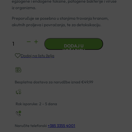
egzogene i endogene toksine, patogene bakterije i viruse
iz organizma.
Preporučuje se posebno u stanjima trovanja hranom,
akutnih proljeva i povraćanja, te za detoksikaciju.
ENTEROSGEL
DODAJ U
TUBA
KOŠARICU
Dodaj na listu želja
225
ML
količina
Besplatna dostava za narudžbe iznad €49,99
Rok isporuke: 2 – 5 dana
Naručite telefonski
+385 3355 4001