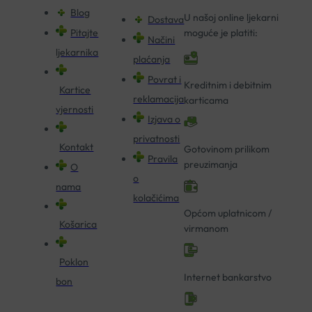
Blog
U našoj online ljekarni
Dostava
Pitajte
moguće je platiti:
Načini
ljekarnika
plaćanja
Povrat i
Kreditnim i debitnim
Kartice
reklamacija
karticama
vjernosti
Izjava o
privatnosti
Kontakt
Gotovinom prilikom
Pravila
preuzimanja
O
o
nama
kolačićima
Općom uplatnicom /
Košarica
virmanom
Poklon
Internet bankarstvo
bon