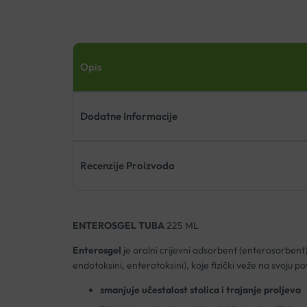
Opis
Dodatne Informacije
Recenzije Proizvoda
ENTEROSGEL TUBA
225 ML
Enterosgel
je oralni crijevni adsorbent (enterosorbent)
endotoksini, enterotoksini), koje fizički veže na svoju po
smanjuje učestalost stolica i trajanje proljeva