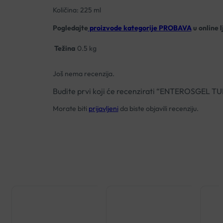
Količina: 225 ml
Pogledajte
proizvode kategorije PROBAVA
u online l
Težina
0.5 kg
Još nema recenzija.
Budite prvi koji će recenzirati “ENTEROSGEL T
Morate biti
prijavljeni
da biste objavili recenziju.