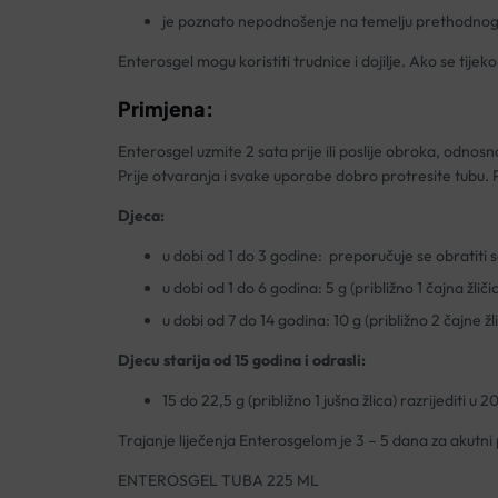
je poznato nepodnošenje na temelju prethodnog
Enterosgel mogu koristiti trudnice i dojilje. Ako se ti
Primjena:
Enterosgel uzmite 2 sata prije ili poslije obroka, odnosno
Prije otvaranja i svake uporabe dobro protresite tubu. 
Djeca:
u dobi od 1 do 3 godine: preporučuje se obratiti s
u dobi od 1 do 6 godina: 5 g (približno 1 čajna žlič
u dobi od 7 do 14 godina: 10 g (približno 2 čajne žl
Djecu starija od 15 godina i odrasli:
15 do 22,5 g (približno 1 jušna žlica) razrijediti u
Trajanje liječenja Enterosgelom je 3 – 5 dana za akutni p
ENTEROSGEL TUBA 225 ML