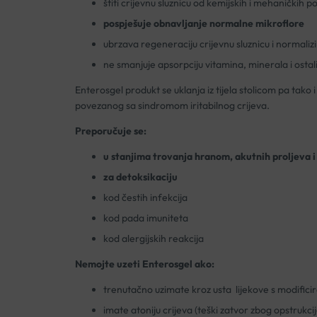
štiti crijevnu sluznicu od kemijskih i mehaničkih 
pospješuje obnavljanje normalne mikroflore
ubrzava regeneraciju crijevnu sluznicu i normaliz
ne smanjuje apsorpciju vitamina, minerala i osta
Enterosgel produkt se uklanja iz tijela stolicom pa tako i
povezanog sa sindromom iritabilnog crijeva.
Preporučuje se:
u stanjima trovanja hranom, akutnih proljeva 
za detoksikaciju
kod čestih infekcija
kod pada imuniteta
kod alergijskih reakcija
Nemojte uzeti Enterosgel ako:
trenutačno uzimate kroz usta lijekove s modific
imate atoniju crijeva (teški zatvor zbog opstrukcij