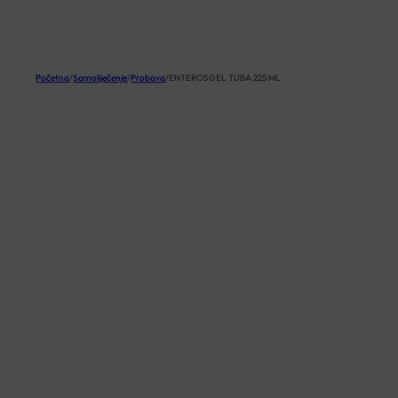
KOŠARICA
Početna
/
Samoliječenje
/
Probava
/
ENTEROSGEL TUBA 225 ML