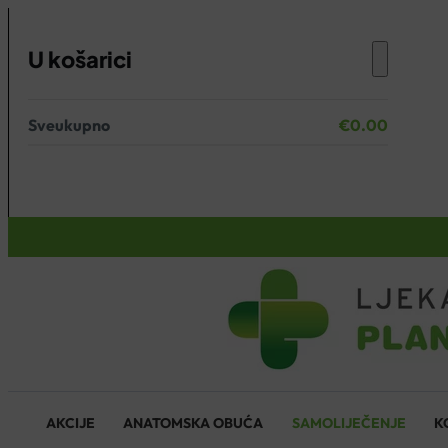
U košarici
Sveukupno
€
0.00
Nema proizvoda u košarici.
KOŠARICA
AKCIJE
ANATOMSKA OBUĆA
SAMOLIJEČENJE
K