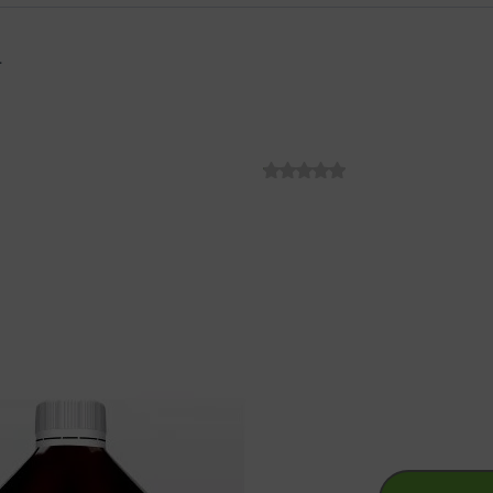
L
ENCIAN ALOE V
SKU:
C006335
€
24.48
+
€
0.10
povratna naknada za ambalažu
Proizvod sadrži sok s mikrop
proizvodi hladnim postupkom i
ENCIAN