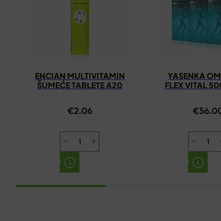
ENCIAN MULTIVITAMIN
YASENKA OM
ŠUMEĆE TABLETE A20
FLEX VITAL 5
GRATI
€
2.06
€
56.0
ENCIAN
YASENK
MULTIVITAMIN
OMNIFL
ŠUMEĆE
FLEX
TABLETE
VITAL
A20
500ML
količina
2+1