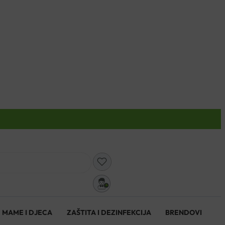
0
MAME I DJECA
ZAŠTITA I DEZINFEKCIJA
BRENDOVI
0