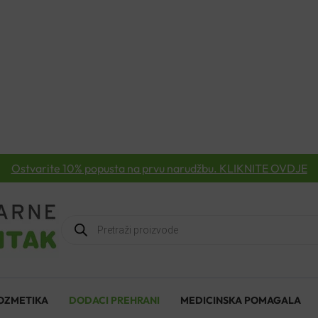
Ostvarite 10% popusta na prvu narudžbu. KLIKNITE OVDJE
Products
search
OZMETIKA
DODACI PREHRANI
MEDICINSKA POMAGALA