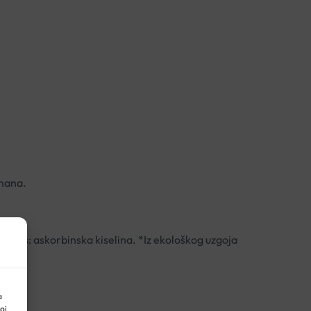
anana.
sidans: askorbinska kiselina. *Iz ekološkog uzgoja
a
oj