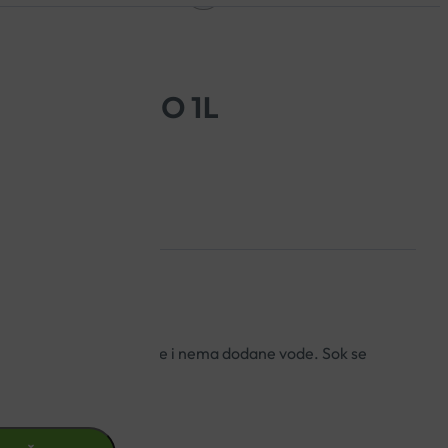
ERA SOK BIO 1L
ulpom barbadenške aloje i nema dodane vode. Sok se
 nije pasteriziran.