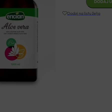
DODAJ U
ALOE
VERA
Dodaj na listu želja
SOK
BIO
1L
Besplatna dostava za narudžbe i
količina
Rok isporuke: 2 – 5 dana
Naručite telefonski
+385 3355 400