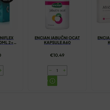
NIFLEX
ENCIAN JABUČNI OCAT
ENCIA
00ML 2+1
KAPSULE A60
S
0
€
10.49
A
ENCIAN
EX
JABUČNI
OCAT
KAPSULE
A60
količina