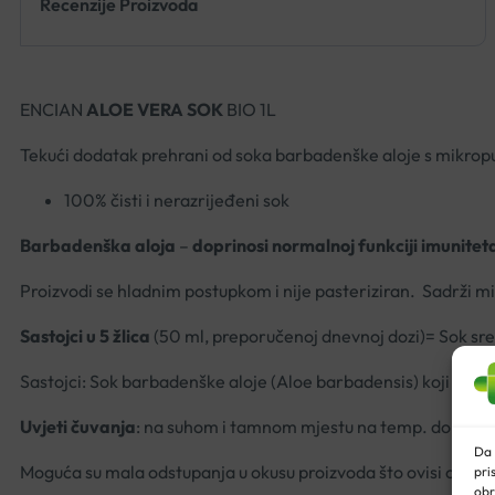
Recenzije Proizvoda
ENCIAN
ALOE VERA SOK
BIO 1L
Tekući dodatak prehrani od soka barbadenške aloje s mikro
100% čisti i nerazrijeđeni sok
Barbadenška aloja
–
doprinosi normalnoj funkciji imunitet
Proizvodi se hladnim postupkom i nije pasteriziran. Sadrži
Sastojci u 5 žlica
(50 ml, preporučenoj dnevnoj dozi)= Sok sre
Sastojci: Sok barbadenške aloje (Aloe barbadensis) koji sadži 
Uvjeti čuvanja
: na suhom i tamnom mjestu na temp. do 25°C. 
Da 
Moguća su mala odstupanja u okusu proizvoda što ovisi o vr
pri
obr