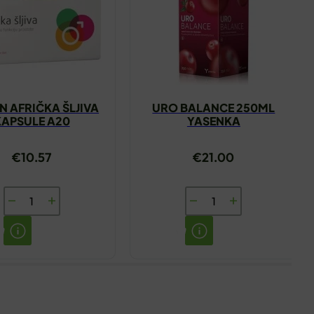
N AFRIČKA ŠLJIVA
URO BALANCE 250ML
KAPSULE A20
YASENKA
€
10.57
€
21.00
ENCIAN
URO
AFRIČKA
BALANCE
ŠLJIVA
250ML
KAPSULE
YASENKA
A20
količina
količina