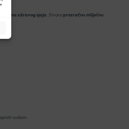
ne
og tena zdravog sjaja
. Stvara
prozračnu mliječnu
 isprati vodom.