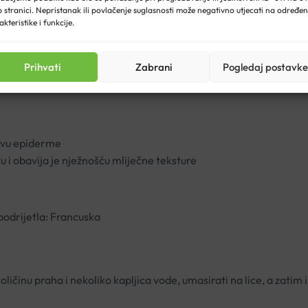
 stranici. Nepristanak ili povlačenje suglasnosti može negativno utjecati na određe
akteristike i funkcije.
za
nježnu eksfolijaciju kože
, čak i osjetljive, i postizanje
prekrasn
lim proizvodima za personaliziranu rutinu njege kože.
Prihvati
Zabrani
Pogledaj postavke
zinu obnovu.
novu epiderme
i obavija je nježnošću mliječne teksture
podrijetla: Francuska
ličinu praha i nekoliko kapljica vode, umasirati na lice, a zatim