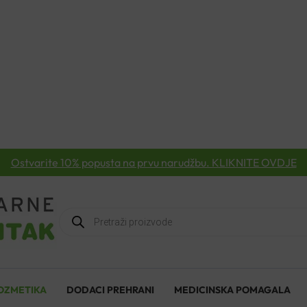
Ostvarite 10% popusta na prvu narudžbu. KLIKNITE OVDJE
Products
search
OZMETIKA
DODACI PREHRANI
MEDICINSKA POMAGALA