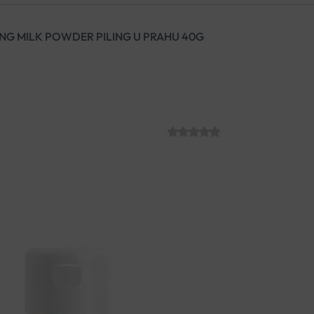
NG MILK POWDER PILING U PRAHU 40G
EMBRYOLISSE 
PILING U PRAH
SKU:
€
20.78
Pilingu u prahu Exfoliating Mil
postizanje prekrasnog tena zd
dodiru s vodom. Pruža učina