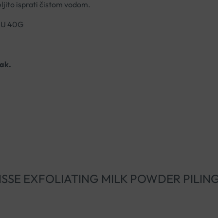
ljito isprati čistom vodom.
HU 40G
tak.
RYOLISSE EXFOLIATING MILK POWDER PILI