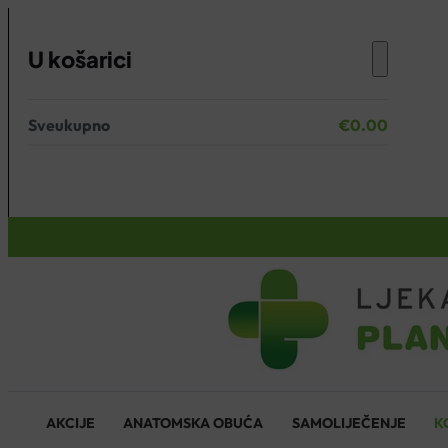
U košarici
Sveukupno
€
0.00
Nema proizvoda u košarici.
KOŠARICA
AKCIJE
ANATOMSKA OBUĆA
SAMOLIJEČENJE
K