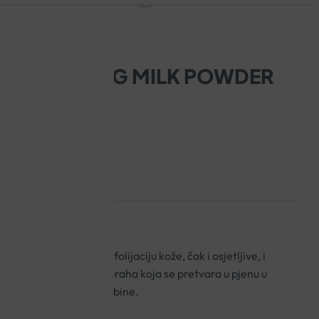
EXFOLIATING MILK POWDER
U 40G
k Powder za nježnu eksfolijaciju kože, čak i osjetljive, i
ravog sjaja. Tekstura praha koja se pretvara u pjenu u
k kože mekane poput bebine.