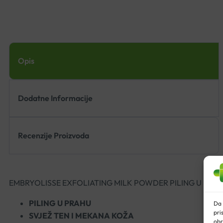
Opis
Dodatne Informacije
Recenzije Proizvoda
EMBRYOLISSE EXFOLIATING MILK POWDER PILING U PRA
PILING U PRAHU
Da 
pri
SVJEŽ TEN I MEKANA KOŽA
obr