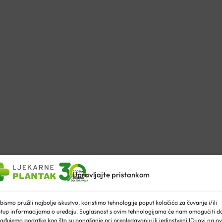
Upravljajte pristankom
HU 40G
bismo pružili najbolje iskustvo, koristimo tehnologije poput kolačića za čuvanje i/ili
stup informacijama o uređaju. Suglasnost s ovim tehnologijama će nam omogućiti d
ađujemo podatke kao što su ponašanje pri pregledavanju ili jedinstveni ID-ovi na ov