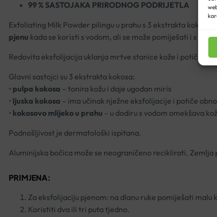
99 % SASTOJAKA PRIRODNOG PODRIJETLA
web
kar
Exfoliating Milk Powder pilingu u prahu s 3 ekstrakta kokosa 
pjenu
kada se koristi s vodom, ali se može pomiješati i s osta
Redovita eksfolijacija uklanja mrtve stanice kože i potiče nje
Glavni sastojci su 3 ekstrakta kokosa:
•
pulpa kokosa
– tonira kožu i daje ugodan miris
•
ljuska kokosa
– ima učinak nježne eksfolijacije i potiče ob
•
kokosovo mlijeko u prahu
– u dodiru s vodom omekšava kožu 
Podnošljivost je dermatološki ispitana.
Aluminijska bočica može se neograničeno reciklirati. Zemlja 
PRIMJENA:
Za eksfolijaciju pjenom: na dlanu ruke pomiješati malu ko
Koristiti dva ili tri puta tjedno.