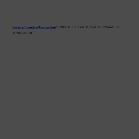
KOŠARICA
Početna
/
Brendovi
/
Embryolisse
/
EMBRYOLISSE EAU DE BEAUTE ROSAMELIS
TONIK 200ML