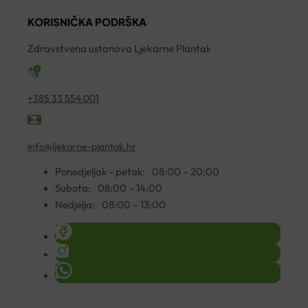
A
KORISNIČKA PODRŠKA
S
K
Zdravstvena ustanova Ljekarne Plantak
5
ko
+385 33 554 001
info@ljekarne-plantak.hr
Ponedjeljak - petak:
08:00 – 20:00
Subota:
08:00 – 14:00
Nedjelja:
08:00 – 13:00