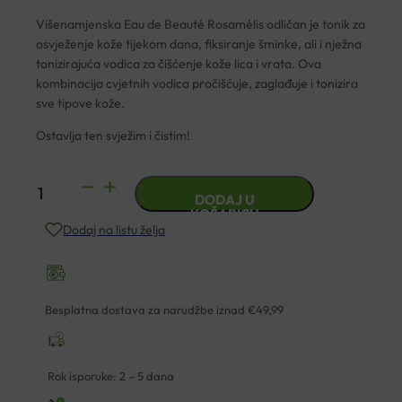
Višenamjenska Eau de Beauté Rosamélis odličan je tonik za
osvježenje kože tijekom dana, fiksiranje šminke, ali i nježna
tonizirajuća vodica za čišćenje kože lica i vrata. Ova
kombinacija cvjetnih vodica pročišćuje, zaglađuje i tonizira
sve tipove kože.
Ostavlja ten svježim i čistim!
EMBRYOLISSE
DODAJ U
EAU
KOŠARICU
Dodaj na listu želja
DE
BEAUTE
ROSAMELIS
TONIK
Besplatna dostava za narudžbe iznad €49,99
200ML
količina
Rok isporuke: 2 – 5 dana