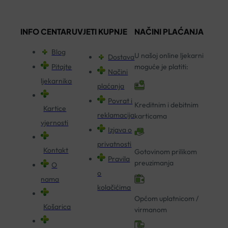
INFO CENTAR
UVJETI KUPNJE
NAČINI PLAĆANJA
Blog
U našoj online ljekarni
Dostava
Pitajte
moguće je platiti:
Načini
ljekarnika
plaćanja
Povrat i
Kreditnim i debitnim
Kartice
reklamacija
karticama
vjernosti
Izjava o
privatnosti
Kontakt
Gotovinom prilikom
Pravila
preuzimanja
O
o
nama
kolačićima
Općom uplatnicom /
Košarica
virmanom