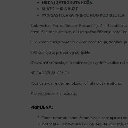
MEKA I ZATEGNUTA KOŽA
SLATKI MIRIS RUŽE
99 % SASTOJAKA PRIRODNOG PODRIJETLA
Embryolisse Eau de Beauté Rosaméli je 3-u-1 tonik losi
dana, fiksiranje šminke, ali i za nježno čišćenje kože lica 
Ova kombinacija cvjetnih vodica
pročišćuje, zaglađuje 
99% sastojaka prirodnog porijekla.
Glavni aktivni sastojci: kombinacija cvjetnih vodica ruž
NE SADRŽI ALKOHOL.
Podnošljivost je dermatološki i oftalmološki ispitana.
Proizvedeno u Francuskoj.
PRIMJENA:
Toner nanesite pamučnom blazinicom ujutro i naveč
Raspršite Embryolisse Eau de Beauté Rosamélis ton