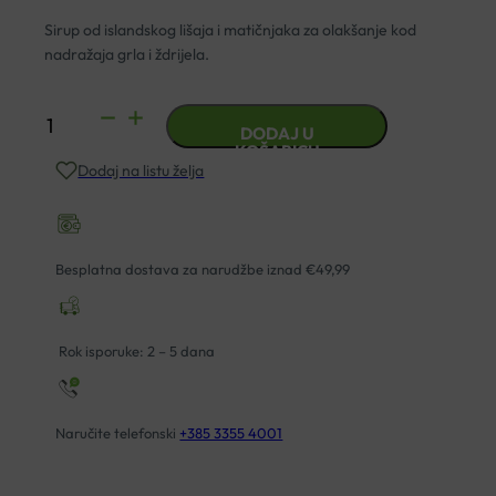
Sirup od islandskog lišaja i matičnjaka za olakšanje kod
nadražaja grla i ždrĳela.
DR.THEISS
DODAJ U
MUCOPLANT
KOŠARICU
Dodaj na listu želja
ISLANDSKI
LIŠAJ
SIRUP
250ML
Besplatna dostava za narudžbe iznad €49,99
količina
Rok isporuke: 2 – 5 dana
Naručite telefonski
+385 3355 4001