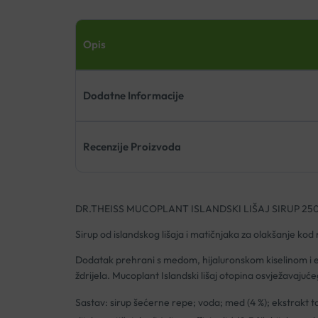
Opis
Dodatne Informacije
Recenzije Proizvoda
DR.THEISS MUCOPLANT ISLANDSKI LIŠAJ SIRUP 25
Sirup od islandskog lišaja i matičnjaka za olakšanje kod 
Dodatak prehrani s medom, hijaluronskom kiselinom i ekst
ždrĳela. Mucoplant Islandski lišaj otopina osvježavajuće
Sastav: sirup šećerne repe; voda; med (4 %); ekstrakt ta