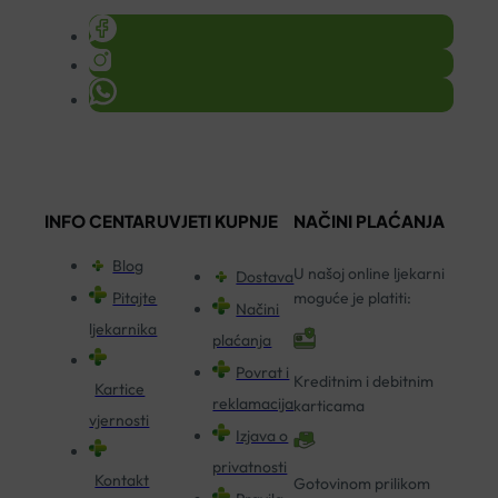
INFO CENTAR
UVJETI KUPNJE
NAČINI PLAĆANJA
Blog
U našoj online ljekarni
Dostava
Pitajte
moguće je platiti:
Načini
ljekarnika
plaćanja
Povrat i
Kreditnim i debitnim
Kartice
reklamacija
karticama
vjernosti
Izjava o
privatnosti
Kontakt
Gotovinom prilikom