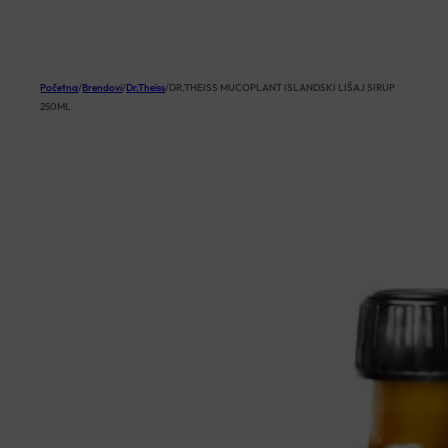
KOŠARICA
Početna
/
Brendovi
/
Dr.Theiss
/
DR.THEISS MUCOPLANT ISLANDSKI LIŠAJ SIRUP
250ML