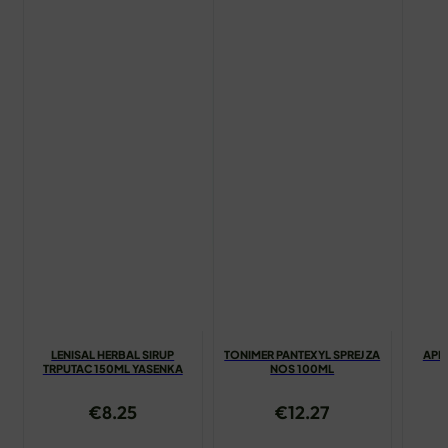
LENISAL HERBAL SIRUP
TONIMER PANTEXYL SPREJ ZA
API
TRPUTAC 150ML YASENKA
NOS 100ML
€
8.25
€
12.27