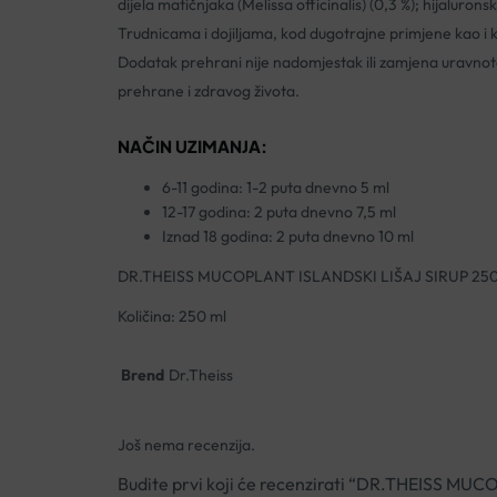
dijela matičnjaka (Melissa officinalis) (0,3 %); hijaluron
Trudnicama i dojiljama, kod dugotrajne primjene kao i 
Dodatak prehrani nije nadomjestak ili zamjena uravnot
prehrane i zdravog života.
NAČIN UZIMANJA:
6-11 godina: 1-2 puta dnevno 5 ml
12-17 godina: 2 puta dnevno 7,5 ml
Iznad 18 godina: 2 puta dnevno 10 ml
DR.THEISS MUCOPLANT ISLANDSKI LIŠAJ SIRUP 25
Količina: 250 ml
Brend
Dr.Theiss
Još nema recenzija.
Budite prvi koji će recenzirati “DR.THEISS M