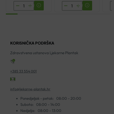
LENISAL
TONIMER
A
HERBAL
PANTEXYL
B
SIRUP
SPREJ
M
TRPUTAC
ZA
2
150ML
NOS
ko
YASENKA
100ML
KORISNIČKA PODRŠKA
količina
količina
Zdravstvena ustanova Ljekarne Plantak
+385 33 554 001
info@ljekarne-plantak.hr
Ponedjeljak - petak:
08:00 – 20:00
Subota:
08:00 – 14:00
Nedjelja:
08:00 – 13:00