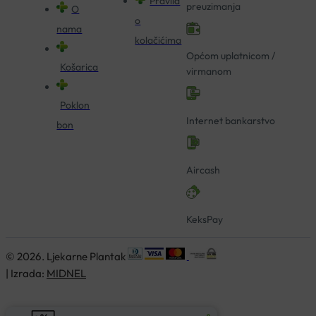
Pravila
preuzimanja
O
o
nama
kolačićima
Općom uplatnicom /
Košarica
virmanom
Poklon
Internet bankarstvo
bon
Aircash
KeksPay
© 2026. Ljekarne Plantak
| Izrada:
MIDNEL