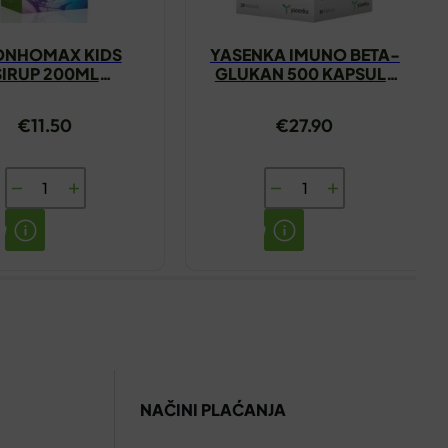
ONHOMAX KIDS
YASENKA IMUNO BETA-
SIRUP 200ML
GLUKAN 500 KAPSULE
HAMAPHARM
A30
€
11.50
€
27.90
BRONHOMAX
YASENKA
KIDS
IMUNO
SIRUP
BETA-
200ML
GLUKAN
HAMAPHARM
500
količina
KAPSULE
A30
količina
NAČINI PLAĆANJA