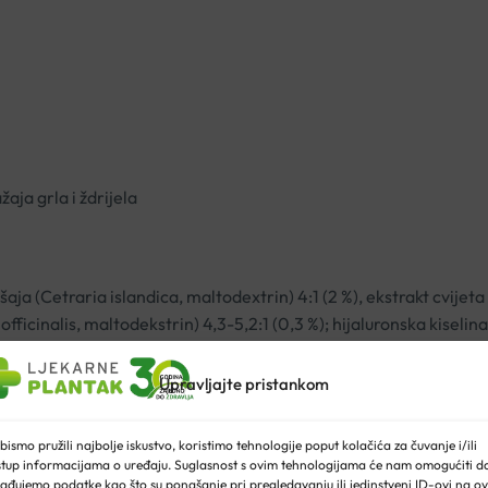
aja grla i ždrijela
šaja (Cetraria islandica, maltodextrin) 4:1 (2 %), ekstrakt cvijet
sa officinalis, maltodekstrin) 4,3-5,2:1 (0,3 %); hijaluronska kisel
anju, kao i otežanog disanja kod lakšeg fizičkog napora potrebno 
Upravljajte pristankom
prehrani. Važno je pridržavati se uravnotežene i raznovrsne pr
bismo pružili najbolje iskustvo, koristimo tehnologije poput kolačića za čuvanje i/ili
stup informacijama o uređaju. Suglasnost s ovim tehnologijama će nam omogućiti d
ađujemo podatke kao što su ponašanje pri pregledavanju ili jedinstveni ID-ovi na ov