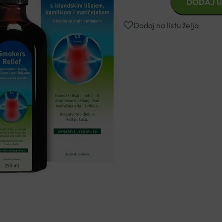
DODAJ U
SMOKERS
RELIEF
Dodaj na listu želja
SIRUP
250ML
količina
Besplatna dostava za narudžbe i
Rok isporuke: 2 – 5 dana
Naručite telefonski
+385 3355 400