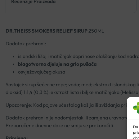
Recenzije Proizvoda
DR.THEISS SMOKERS RELIEF SIRUP
250ML
Dodatak prehrani:
islandski lišaj i matičnjak doprinose olakšanju kod nadraž
blagotvorno djeluje na grlo pušača
osvježavajućeg okusa
Sastojci: sirup šećerne repe; voda; med; ekstrakt islandskog li
dioksid) 1:1,4 (0,3 %); ekstrakt lista i biljke matičnjaka (Melis
Upozorenje: Kod pojave učestalog kašlja ili zviždanja pri dis
Dodatak prehrani nije nadomjestak ili zamjena uravnoteženoj 
Preporučene dnevne doze ne smiju se prekoračiti.
Da 
pri
Primjena:
obr