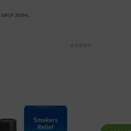
 SIRUP 250ML
DR.THEISS SMO
SKU:
C004579
€
11.99
Otopina za oralnu primjenu
Doprinose olakšanju kod nad
Blagotvorno djeluje kod pu
DR.THEISS