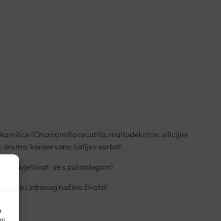
a kamilice (Chamomilla recutita, maltodekstrin, silicijev
ina; aroma; konzervans: kalijev sorbat.
je posavjetovati se s pulmologom!
ehrane i zdravog načina života!
a
oj