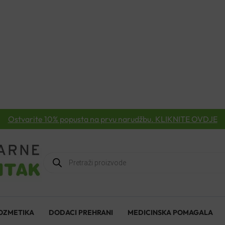
Ostvarite 10% popusta na prvu narudžbu. KLIKNITE OVDJE
Products
search
OZMETIKA
DODACI PREHRANI
MEDICINSKA POMAGALA