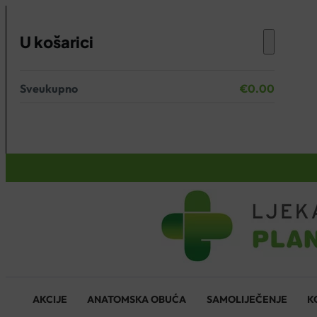
U košarici
Sveukupno
€
0.00
Nema proizvoda u košarici.
KOŠARICA
AKCIJE
ANATOMSKA OBUĆA
SAMOLIJEČENJE
K