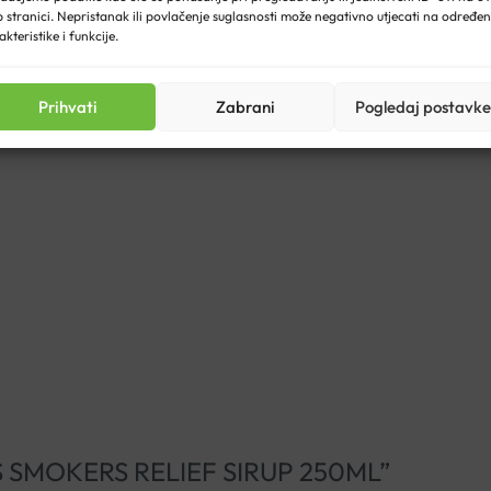
 stranici. Nepristanak ili povlačenje suglasnosti može negativno utjecati na određe
akteristike i funkcije.
 Reliefs otopina dobrog je okusa, pa se može uzimati i nerazrij
Prihvati
Zabrani
Pogledaj postavke
EISS SMOKERS RELIEF SIRUP 250ML”