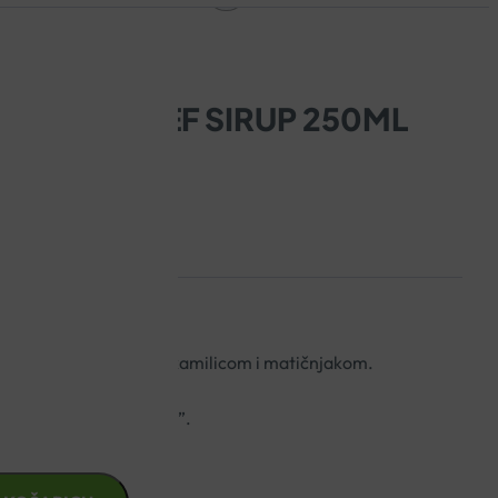
KERS RELIEF SIRUP 250ML
 s islandskim lišajem, kamilicom i matičnjakom.
ražaja grla i ždrijela.
šača i “pušačkog kašlja”.