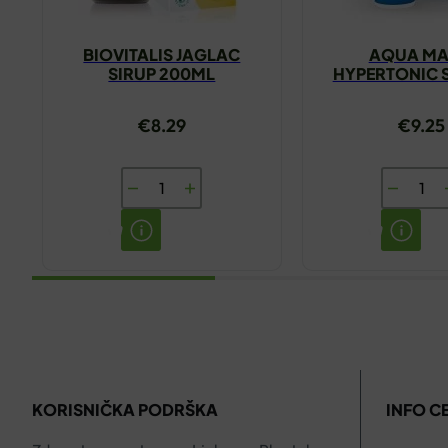
BIOVITALIS JAGLAC
AQUA MA
SIRUP 200ML
HYPERTONIC S
NOS 50
€
8.29
€
9.25
BIOVITALIS
AQUA
JAGLAC
MARIS
SIRUP
HYPERT
200ML
SPREJ
količina
ZA
NOS
50ML
količina
KORISNIČKA PODRŠKA
INFO C