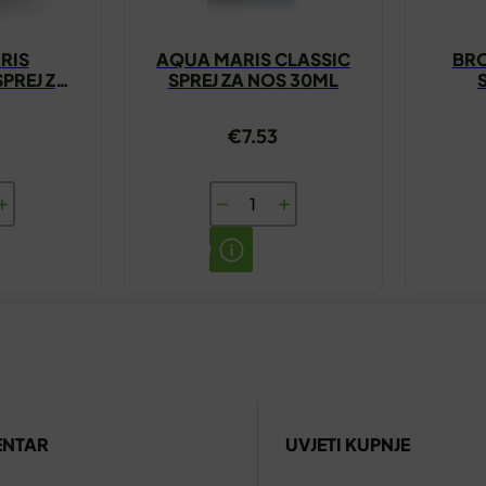
RIS
AQUA MARIS CLASSIC
BR
PREJ ZA
SPREJ ZA NOS 30ML
ML
€
7.53
AQUA
MARIS
ONIC
CLASSIC
SPREJ
ZA
NOS
30ML
količina
ENTAR
UVJETI KUPNJE