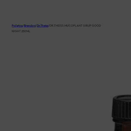
KOŠARICA
Početna
/
Brendovi
/
Dr.Theiss
/
DR.THEISS MUCOPLANT SIRUP GOOD
NIGHT 250ML