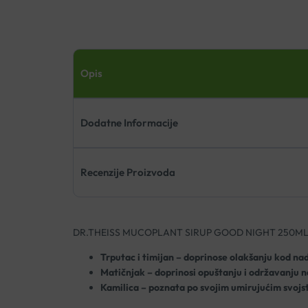
Opis
Dodatne Informacije
Recenzije Proizvoda
DR.THEISS MUCOPLANT SIRUP GOOD NIGHT 250M
Trputac i timijan – doprinose olakšanju kod na
Matičnjak – doprinosi opuštanju i održavanju 
Kamilica – poznata po svojim umirujućim svojst