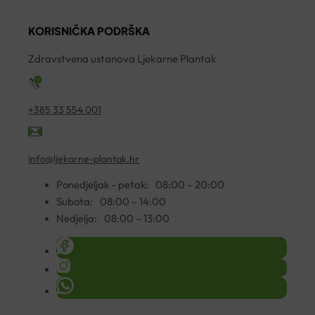
YASENKA
100ML
1
KORISNIČKA PODRŠKA
količina
količina
H
ko
Zdravstvena ustanova Ljekarne Plantak
+385 33 554 001
info@ljekarne-plantak.hr
Ponedjeljak - petak:
08:00 – 20:00
Subota:
08:00 – 14:00
Nedjelja:
08:00 – 13:00