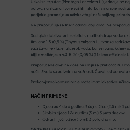
Uskolisni trputac (Plantago Lancelota L.) jedna je od na
putova na sluznici tvore zaštitni sloj koji smanjuje na
porijekla garancija su učinkovitog i neškodljivog prir
Ne preporučuje se trudnicama i dojiljama. Ne preporuču
Sastojci: stabilizatori: sorbitol-, maltitol-sirup; voda; e
timijana 1:5 (0,3 %) (Thymus vulgaris L.; tvar za zadržava
zadržavanje vlage: glicerol; voda; konzervans: kalijev 
biljke matičnjaka 4,3-5,2:1 (0,05 %) (Melissa officinalis
Preporučene dnevne doze ne smiju se prekoračiti. Doda
način života su od iznimne važnosti. Čuvati od dohvata 
Prekomjerno konzumiranje može imati laksativni učinak
NAČIN PRIMJENE:
Djeca od 4 do 6 godina ½ čajne žlice (2,5 ml) 3 p
Školska djeca 1 čajnu žlicu (5 ml) 3 puta dnevno.
Odrasli 1 jušnu žlicu (15 ml) 3 puta dnevno.
DR.THEISS MUCOPLANT SIRUP GOOD NIGHT 250M