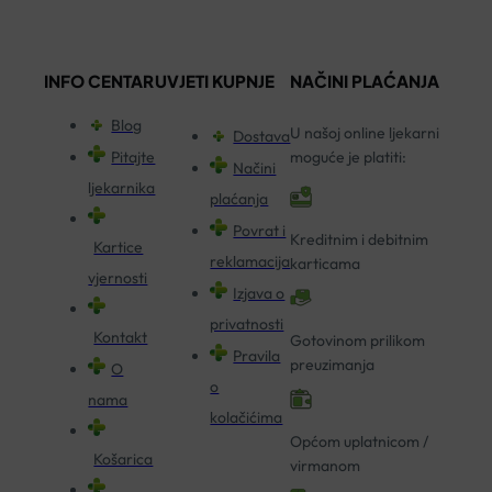
INFO CENTAR
UVJETI KUPNJE
NAČINI PLAĆANJA
Blog
U našoj online ljekarni
Dostava
Pitajte
moguće je platiti:
Načini
ljekarnika
plaćanja
Povrat i
Kreditnim i debitnim
Kartice
reklamacija
karticama
vjernosti
Izjava o
privatnosti
Kontakt
Gotovinom prilikom
Pravila
preuzimanja
O
o
nama
kolačićima
Općom uplatnicom /
Košarica
virmanom