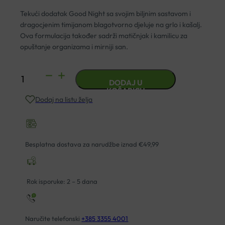
Tekući dodatak Good Night sa svojim biljnim sastavom i
dragocjenim timijanom blagotvorno djeluje na grlo i kašalj.
Ova formulacija također sadrži matičnjak i kamilicu za
opuštanje organizama i mirniji san.
DR.THEISS MUCOPLANT
DODAJ U
SIRUP
KOŠARICU
Dodaj na listu želja
GOOD
NIGHT 250ML
količina
Besplatna dostava za narudžbe iznad €49,99
Rok isporuke: 2 – 5 dana
Naručite telefonski
+385 3355 4001