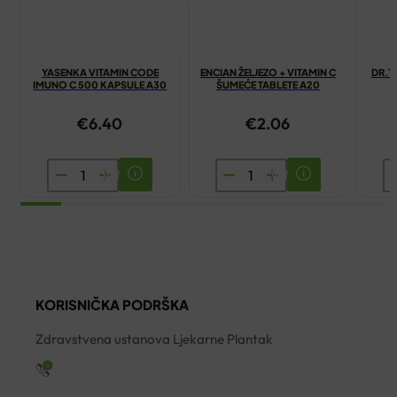
YASENKA VITAMIN CODE
ENCIAN ŽELJEZO + VITAMIN C
DR.T
IMUNO C 500 KAPSULE A30
ŠUMEĆE TABLETE A20
€
6.40
€
2.06
YASENKA
ENCIAN
D
VITAMIN
ŽELJEZO
I
CODE
+
T
IMUNO
VITAMIN
K
C
C
5
500
ŠUMEĆE
ko
KORISNIČKA PODRŠKA
KAPSULE
TABLETE
A30
A20
Zdravstvena ustanova Ljekarne Plantak
količina
količina