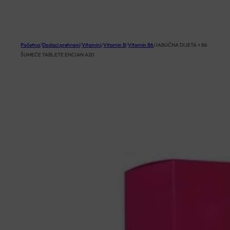
KOŠARICA
Početna
/
Dodaci prehrani
/
Vitamini
/
Vitamin B
/
Vitamin B6
/
JABUČNA DIJETA + B6
ŠUMEĆE TABLETE ENCIAN A20