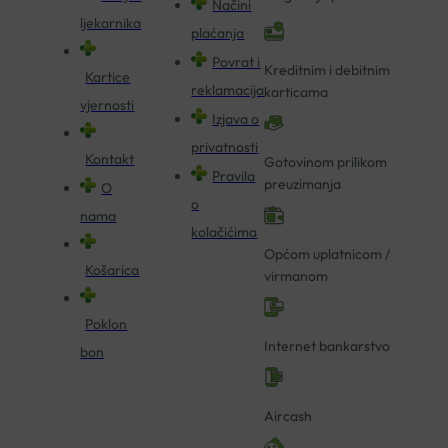
Načini
ljekarnika
plaćanja
Povrat i
Kreditnim i debitnim
Kartice
reklamacija
karticama
vjernosti
Izjava o
privatnosti
Kontakt
Gotovinom prilikom
Pravila
preuzimanja
O
o
nama
kolačićima
Općom uplatnicom /
Košarica
virmanom
Poklon
Internet bankarstvo
bon
Aircash