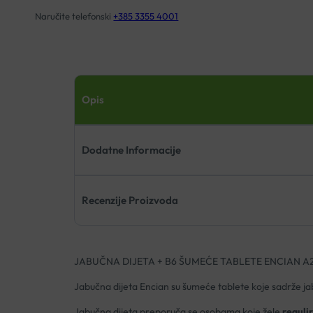
Naručite telefonski
+385 3355 4001
Opis
Dodatne Informacije
Recenzije Proizvoda
JABUČNA DIJETA + B6 ŠUMEĆE TABLETE ENCIAN A
Jabučna dijeta Encian su šumeće tablete koje sadrže jabu
Jabučna dijeta preporuča se osobama koje žele
regulir