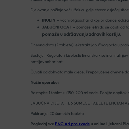
Djelovanje počinje već u želucu gdje stvara osjećaj sitos
INULIN
– voćni oligosaharid koji pridonosi
održav
JABUČNI OCAT
– pomaže jetri da se očisti od t
pomaže u održavanju zdravih kostiju.
Dnevna doza (2 tablete): ekstrakt jabučnog octa u pra
Sastojci: Regulatori kiselosti: limunska kiselina i natrij
natrijev saharinat
Čuvati od dohvata male djece. Preporučene dnevne doze
Način uporabe:
Rastopite 1 tabletu u 150-200 ml vode. Popijte napitak prij
JABUČNA DIJETA + B6 ŠUMEĆE TABLETE ENCIAN A
Pakiranje: 20 šumećih tableta
Pogledaj sve
ENCIAN proizvode
u online Ljekarni Pla