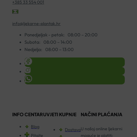
+385 33 554 001
info@ljekarne-plantak.hr
Ponedjeljak - petak:
08:00 – 20:00
Subota:
08:00 – 14:00
Nedjelja:
08:00 – 13:00
INFO CENTAR
UVJETI KUPNJE
NAČINI PLAĆANJA
Blog
U našoj online ljekarni
Dostava
Pitajte
moguće je platiti: