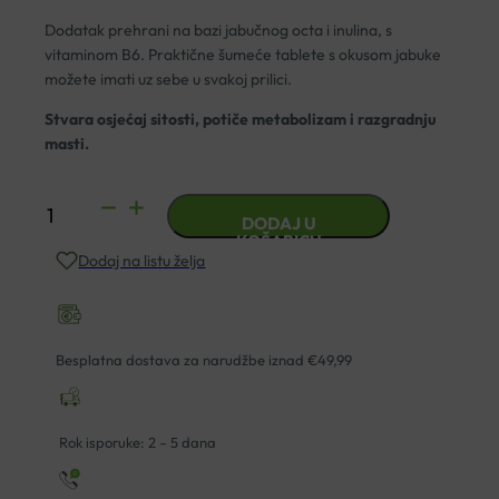
Dodatak prehrani na bazi jabučnog octa i inulina, s
vitaminom B6. Praktične šumeće tablete s okusom jabuke
možete imati uz sebe u svakoj prilici.
Stvara osjećaj sitosti, potiče metabolizam i razgradnju
masti.
JABUČNA
DODAJ U
DIJETA
KOŠARICU
Dodaj na listu želja
+
B6
ŠUMEĆE
TABLETE
Besplatna dostava za narudžbe iznad €49,99
ENCIAN
A20
količina
Rok isporuke: 2 – 5 dana