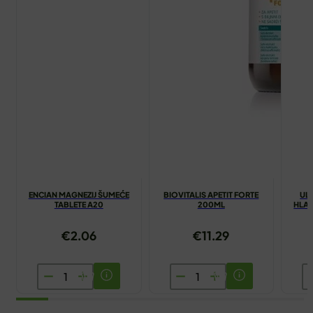
ENCIAN MAGNEZIJ ŠUMEĆE
BIOVITALIS APETIT FORTE
UL
TABLETE A20
200ML
HLA
€
2.06
€
11.29
ENCIAN
BIOVITALIS
U
MAGNEZIJ
APETIT
L
ŠUMEĆE
FORTE
O