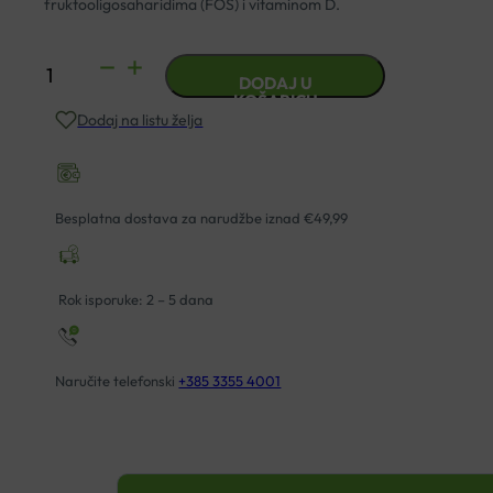
fruktooligosaharidima (FOS) i vitaminom D.
DIETPHARM
DODAJ U
MIKROBIOTA
KOŠARICU
Dodaj na listu želja
KAPSULE
količina
Besplatna dostava za narudžbe iznad €49,99
Rok isporuke: 2 – 5 dana
Naručite telefonski
+385 3355 4001