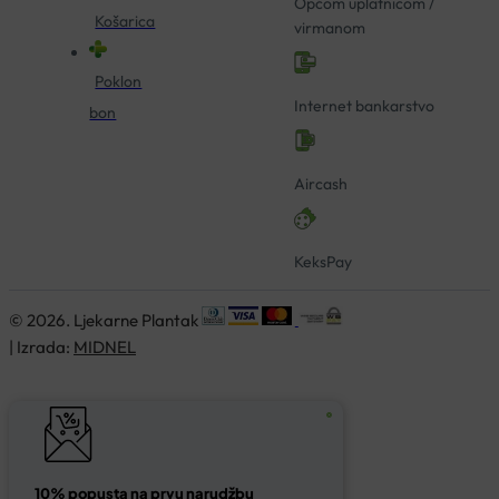
Općom uplatnicom /
Košarica
virmanom
Poklon
Internet bankarstvo
bon
Aircash
KeksPay
© 2026. Ljekarne Plantak
| Izrada:
MIDNEL
10% popusta na prvu narudžbu