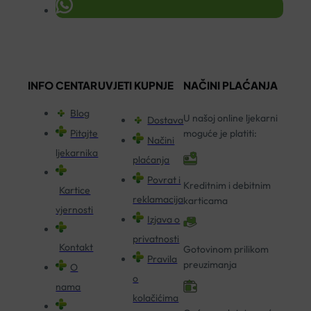
INFO CENTAR
UVJETI KUPNJE
NAČINI PLAĆANJA
Blog
U našoj online ljekarni
Dostava
Pitajte
moguće je platiti:
Načini
ljekarnika
plaćanja
Povrat i
Kreditnim i debitnim
Kartice
reklamacija
karticama
vjernosti
Izjava o
privatnosti
Kontakt
Gotovinom prilikom
Pravila
preuzimanja
O
o
nama
kolačićima