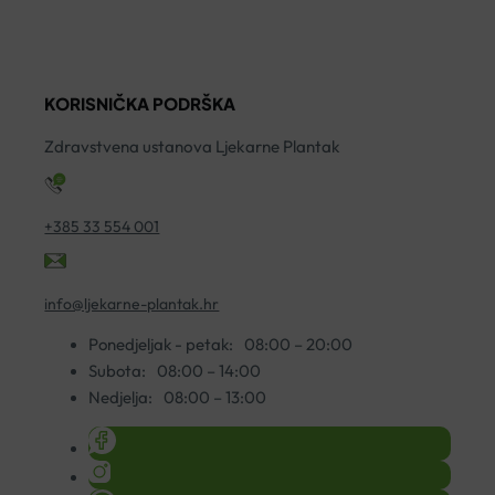
TABLETE
200ML
H
A20
količina
P
količina
2
KORISNIČKA PODRŠKA
O
V
Zdravstvena ustanova Ljekarne Plantak
ko
+385 33 554 001
info@ljekarne-plantak.hr
Ponedjeljak - petak:
08:00 – 20:00
Subota:
08:00 – 14:00
Nedjelja:
08:00 – 13:00