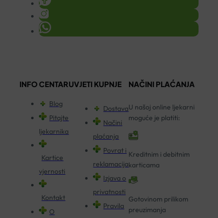
INFO CENTAR
UVJETI KUPNJE
NAČINI PLAĆANJA
Blog
U našoj online ljekarni
Dostava
Pitajte
moguće je platiti:
Načini
ljekarnika
plaćanja
Povrat i
Kreditnim i debitnim
Kartice
reklamacija
karticama
vjernosti
Izjava o
privatnosti
Kontakt
Gotovinom prilikom
Pravila
preuzimanja
O