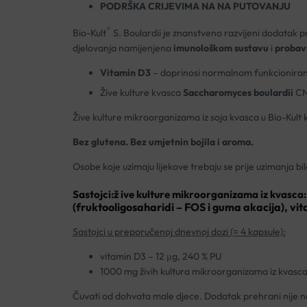
PODRŠKA CRIJEVIMA NA NA PUTOVANJU
®
Bio-Kult
S. Boulardii je znanstveno razvijeni dodatak p
djelovanja namijenjena
imunološkom sustavu
i
probav
Vitamin D3
– doprinosi normalnom funkcioniran
Žive kulture kvasca
Saccharomyces boulardii
CN
Žive kulture mikroorganizama iz soja kvasca u Bio-Kul
Bez glutena. Bez umjetnin bojila i aroma.
Osobe koje uzimaju lijekove trebaju se prije uzimanja bi
Sastojci:ž ive kulture mikroorganizama iz kvasca
(fruktooligosaharidi – FOS i guma akacija), vit
Sastojci u preporučenoj dnevnoj dozi (= 4 kapsule):
vitamin D3 – 12 μg, 240 % PU
1000 mg živih kultura mikroorganizama iz kvasca 
Čuvati od dohvata male djece. Dodatak prehrani nije n