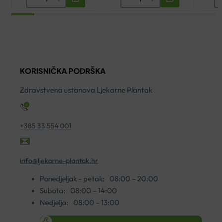
VITAMIN
MAGNEZIJ
V
CODE
375
C
IMUNO
ŠUMEĆE
5
C
TABLETE
A
500
A20
H
KORISNIČKA PODRŠKA
KAPSULE
količina
ko
A30
Zdravstvena ustanova Ljekarne Plantak
količina
+385 33 554 001
info@ljekarne-plantak.hr
Ponedjeljak - petak:
08:00 – 20:00
Subota:
08:00 – 14:00
Nedjelja:
08:00 – 13:00