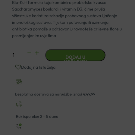
Bio-Kult formula koja kombinira probiotske kvasce
Saccharomyces boulardii i vitamin D3, čime pruža
višestruke koristi za zdravlje probavnog sustava i jačanje
imunološkog sustava. Tijekom putovanja ili uzimanja
antibiotika pomaže u održavanju ravnoteže crijevne flore u
promijenjenim uvjetima
BIO-
DODAJ U
KULT
KOŠARICU
Dodaj na listu želja
S
BOULARDII
KAPSULE
A15
Besplatna dostava za narudžbe iznad €49,99
količina
Rok isporuke: 2 – 5 dana