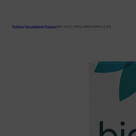
KOŠARICA
Početna
/
Samoliječenje
/
Probava
/
BIO-KULT S BOULARDII KAPSULE A15