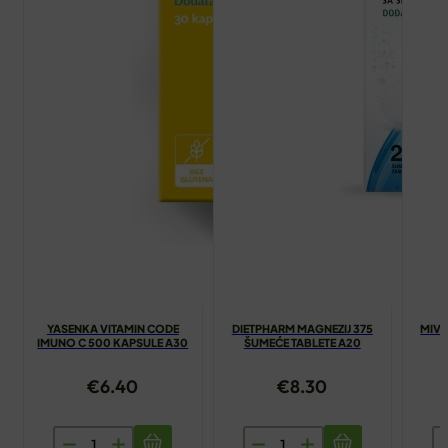
YASENKA VITAMIN CODE
DIETPHARM MAGNEZIJ 375
MIVI
IMUNO C 500 KAPSULE A30
ŠUMEĆE TABLETE A20
€
6.40
€
8.30
YASENKA
DIETPHARM
M