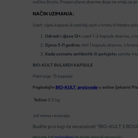
načina života. Preporučene dnevne doze ne smiju se pr
NAČIN UZIMANJA:
Uzeti cijelu kapsulu ili sadržaj usuti u hranu ili hladno pić
Odrasli i djeca 12+:
uzeti 1-2 kapsule dnevno, s 
Djeca 3-11 godina:
dati 1 kapsulu dnevno, s hran
Kada uzimate antibiotik ili putujete:
uzmite 4 k
BIO-KULT BULARDI KAPSULE
Pakiranje: 15 kapsula
Pogledajte
BIO-KULT proizvode
u online ljekarni Pl
Težina
0.5 kg
Još nema recenzija.
Budite prvi koji će recenzirati “BIO-KULT S B
Morate biti
prijavljeni
da biste objavili recenziju.