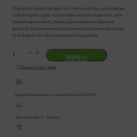
Preporuča se kod alergija svih vrsta uzročnika, poremećaja
rada štitnjače i opće hormonalne neuravnoteženosti, jače
narušenog imuniteta, česte pojave herpesa i sklonosti
gripama, hunjavicama i prehladama, kao prevencija viroza
te za bolju krvnu sliku i regulaciju krvnog tlaka.
MATIČNA
DODAJ U
MLIJEČ
KOŠARICU
Dodaj na listu želja
RADOŠEVIĆ
105G+35G
GRATIS
količina
Besplatna dostava za narudžbe iznad €49,99
Rok isporuke: 2 – 5 dana