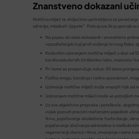
Znanstveno dokazani učin
Matična mliječ se stoljećima upotrebljava za povećanje en
zdravlja, mladosti i ljepote”. Poticaj sve široj uporabi 
Na popisu do sada dokazanih i znanstveno priznat
vazodilatacijski koji prati sniženje krvnog tlaka
Redovitim uzimanjem matične mliječi u dozi od 1
kardiovaskularnih čimbenika rizika, masnoće i kol
Pri tome se preporučuje nakon 30 dana primjene m
Fizička snaga, kondicija i radna sposobnost, mogu
Uzimanje matične mliječi može smanjiti rizik od 
Uzimanjem matične mliječi može se poboljšati menta
Uz sve objektivne prepreke i poteškoće, dugotrajna
uvijek poznati precizni mehanizmi pojedinih učina
tkiva, pojačavanje oksidativne fosforilacije, ubrz
pojačavanje izlučivanja adrenalina iz nadbubrežne
regeneraciji stanica i tkiva, smanjenje razine kol