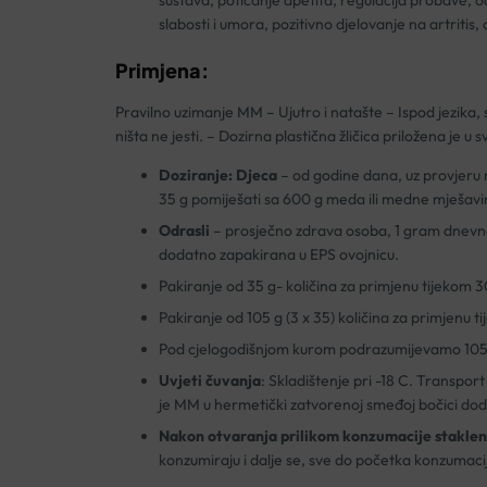
sustava, poticanje apetita, regulacija probave, 
slabosti i umora, pozitivno djelovanje na artritis,
Primjena:
Pravilno uzimanje MM – Ujutro i natašte – Ispod jezika,
ništa ne jesti. – Dozirna plastična žličica priložena je u
Doziranje: Djeca
– od godine dana, uz provjeru 
35 g pomiješati sa 600 g meda ili medne mješavine
Odrasli
– prosječno zdrava osoba, 1 gram dnevno
dodatno zapakirana u EPS ovojnicu.
Pakiranje od 35 g- količina za primjenu tijekom 
Pakiranje od 105 g (3 x 35) količina za primjenu 
Pod cjelogodišnjom kurom podrazumijevamo 105 g
Uvjeti čuvanja
: Skladištenje pri -18 C. Transpor
je MM u hermetički zatvorenoj smeđoj bočici dod
Nakon otvaranja prilikom konzumacije staklenk
konzumiraju i dalje se, sve do početka konzumaci