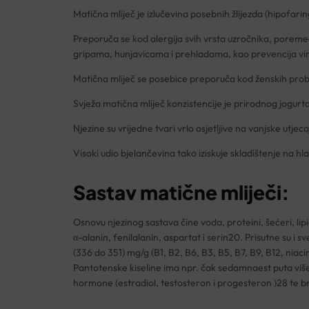
Matična mliječ je izlučevina posebnih žlijezda (hipofari
Preporuča se kod alergija svih vrsta uzročnika, poreme
gripama, hunjavicama i prehladama, kao prevencija viroza
Matična mliječ se posebice preporuča kod ženskih probl
Svježa matična mliječ konzistencije je prirodnog jogurt
Njezine su vrijedne tvari vrlo osjetljive na vanjske utjeca
Visoki udio bjelančevina tako iziskuje skladištenje na h
Sastav matične mliječi
:
Osnovu njezinog sastava čine voda, proteini, šećeri, lipid
α-alanin, fenilalanin, aspartat i serin20. Prisutne su i s
(336 do 351) mg/g (B1, B2, B6, B3, B5, B7, B9, B12, niacin,
Pantotenske kiseline ima npr. čak sedamnaest puta više ne
hormone (estradiol, testosteron i progesteron )28 te br