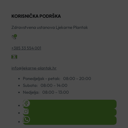
500ML
C
5
količina
ŠUMEĆE
ko
KORISNIČKA PODRŠKA
TABLETE
A20
Zdravstvena ustanova Ljekarne Plantak
količina
+385 33 554 001
info@ljekarne-plantak.hr
Ponedjeljak - petak:
08:00 – 20:00
Subota:
08:00 – 14:00
Nedjelja:
08:00 – 13:00