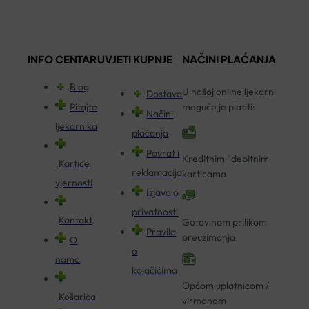
INFO CENTAR
UVJETI KUPNJE
NAČINI PLAĆANJA
Blog
U našoj online ljekarni
Dostava
Pitajte
moguće je platiti:
Načini
ljekarnika
plaćanja
Povrat i
Kreditnim i debitnim
Kartice
reklamacija
karticama
vjernosti
Izjava o
privatnosti
Kontakt
Gotovinom prilikom
Pravila
preuzimanja
O
o
nama
kolačićima
Općom uplatnicom /
Košarica
virmanom