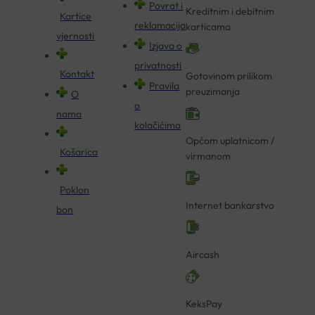
Povrat i
Kreditnim i debitnim
Kartice
reklamacija
karticama
vjernosti
Izjava o
privatnosti
Kontakt
Gotovinom prilikom
Pravila
preuzimanja
O
o
nama
kolačićima
Općom uplatnicom /
Košarica
virmanom
Poklon
Internet bankarstvo
bon
Aircash
KeksPay