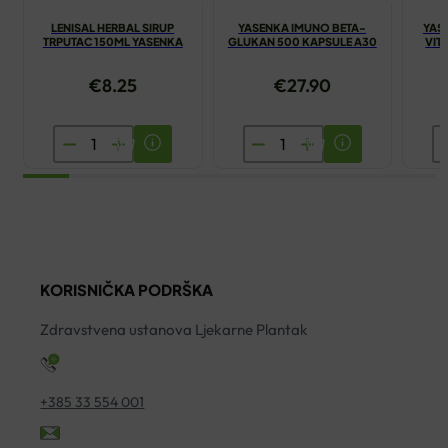
LENISAL HERBAL SIRUP
YASENKA IMUNO BETA-
YAS
TRPUTAC 150ML YASENKA
GLUKAN 500 KAPSULE A30
VIT
€
8.25
€
27.90
LENISAL
YASENKA
Y
HERBAL
IMUNO
O
SIRUP
BETA-
F
TRPUTAC
GLUKAN
V
150ML
500
5
YASENKA
KAPSULE
2+
KORISNIČKA PODRŠKA
količina
A30
G
količina
ko
Zdravstvena ustanova Ljekarne Plantak
+385 33 554 001