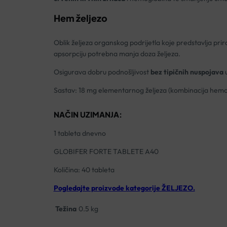
Hem željezo
Oblik željeza organskog podrijetla koje predstavlja 
apsorpciju potrebna manja doza željeza.
Osigurava dobru podnošljivost
bez tipičnih nuspojava
u
Sastav: 18 mg elementarnog željeza (kombinacija hemogl
NAČIN UZIMANJA:
1 tableta dnevno
GLOBIFER FORTE TABLETE A40
Količina: 40 tableta
Pogledajte proizvode kategorije ŽELJEZO.
Težina
0.5 kg