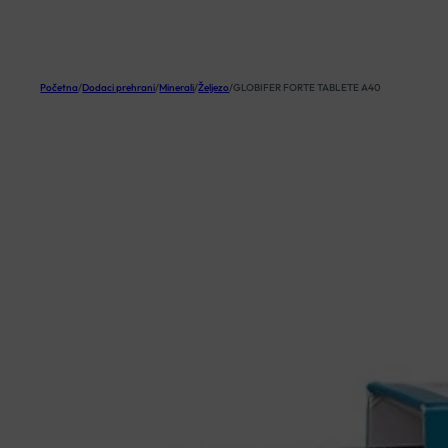
KOŠARICA
Početna
/
Dodaci prehrani
/
Minerali
/
Željezo
/
GLOBIFER FORTE TABLETE A40