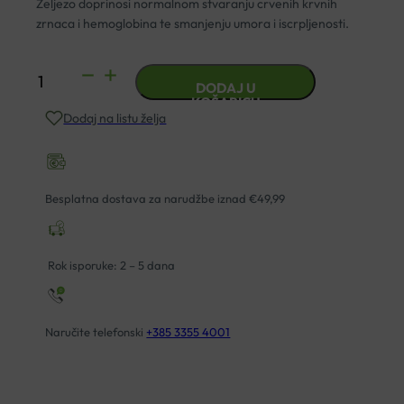
Željezo doprinosi normalnom stvaranju crvenih krvnih
zrnaca i hemoglobina te smanjenju umora i iscrpljenosti.
GLOBIFER
DODAJ U
FORTE
KOŠARICU
Dodaj na listu želja
TABLETE
A40
količina
Besplatna dostava za narudžbe iznad €49,99
Rok isporuke: 2 – 5 dana
Naručite telefonski
+385 3355 4001