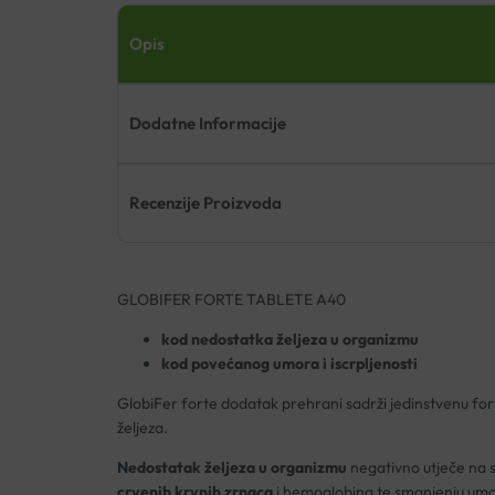
Opis
Dodatne Informacije
Recenzije Proizvoda
GLOBIFER FORTE TABLETE A40
kod nedostatka željeza u organizmu
kod povećanog umora i iscrpljenosti
GlobiFer forte dodatak prehrani sadrži jedinstvenu for
željeza.
Nedostatak željeza u organizmu
negativno utječe na 
crvenih krvnih zrnaca
i hemoglobina te smanjenju umora