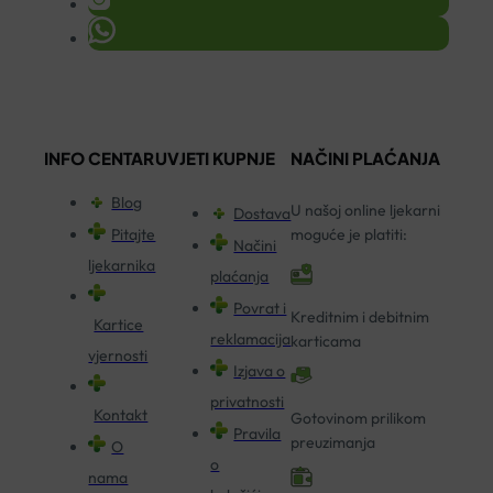
INFO CENTAR
UVJETI KUPNJE
NAČINI PLAĆANJA
Blog
U našoj online ljekarni
Dostava
Pitajte
moguće je platiti:
Načini
ljekarnika
plaćanja
Povrat i
Kreditnim i debitnim
Kartice
reklamacija
karticama
vjernosti
Izjava o
privatnosti
Kontakt
Gotovinom prilikom
Pravila
preuzimanja
O
o
nama