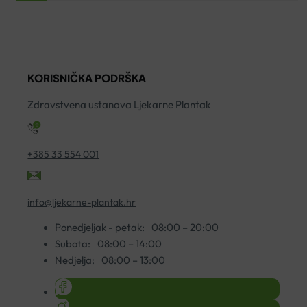
CODE
VITAMOL
5
IMUNO
SIRUP
E
C
FORMULA
ko
500
L
KORISNIČKA PODRŠKA
KAPSULE
200ML
A30
količina
Zdravstvena ustanova Ljekarne Plantak
količina
+385 33 554 001
info@ljekarne-plantak.hr
Ponedjeljak - petak:
08:00 – 20:00
Subota:
08:00 – 14:00
Nedjelja:
08:00 – 13:00