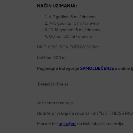
NAČIN UZIMANJA:
4-7 godina: 5 ml / dnevno
7-10 godina: 10 ml / dnevno
10-18 godina: 15 ml / dnevno
Odrasli: 20 ml / dnevno
DR.THEISS IRON ENERGY 500ML
Količina: 500 ml
Pogledajte kategoriju
SAMOLIJEČENJE
u online 
Brend
Dr.Theiss
Još nema recenzija.
Budite prvi koji će recenzirati “DR.THEISS
Morate biti
prijavljeni
da biste objavili recenziju.