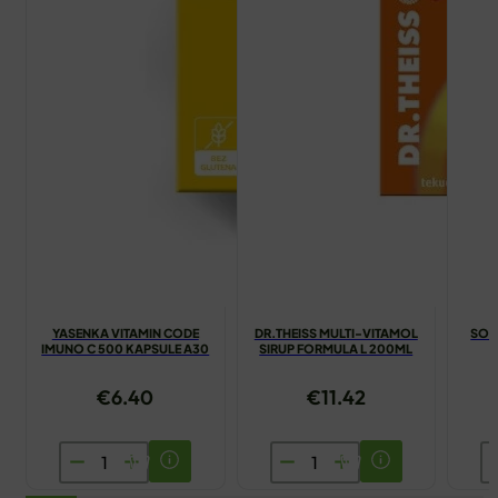
YASENKA VITAMIN CODE
DR.THEISS MULTI-VITAMOL
SOD
IMUNO C 500 KAPSULE A30
SIRUP FORMULA L 200ML
€
6.40
€
11.42
YASENKA
DR.THEISS
S
VITAMIN
MULTI-
B