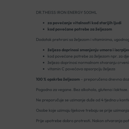
DR.THEISS IRON ENERGY 500ML
za povećanje vitalnosti kod starijih ljudi
kod povećane potrebe za željezom
Dodatak prehrani sa željezom i vitaminima, ugodno
željezo doprinosi smanjenju umora i iscrplje
kod povećane potrebe za željezom npr. za djec
željezo doprinosi normalnom stvaranju crveni
vitamin C povećava apsorpciju željeza
100 % opskrba željezom
– preporučena dnevna doza
Pogodno za vegane. Bez alkohola, glutena i laktoze.
Ne preporučuje se uzimanje duže od 4 tjedna u konti
Osobe koje uzimaju lijekove trebaju se prije uzimanj
Prije upotrebe dobro protresti. Nakon otvaranja potr