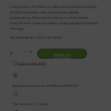
L-Arginine i L-Ornithine su važne aminokiseline značajne
za cijeli organizam, usko su povezane i djeluje
kooperativno. Povećava protok krvi, a time i dotok
hranjivih tvari i kisika do mišića. Može poboljšati intenzitet
treninga.
Ne sadrži gluten, šećer, sol i škrob.
SOLARAY
DODAJ U
L-
KOŠARICU
Dodaj na listu želja
ARGININ
I
L-
ORNITHIN
Besplatna dostava za narudžbe iznad €49,99
KAPSULE
A50
količina
Rok isporuke: 2 – 5 dana