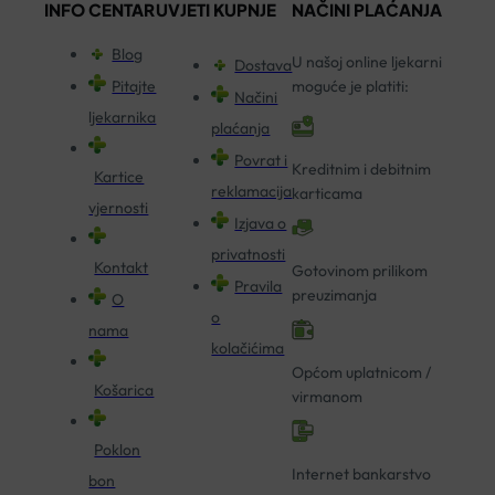
INFO CENTAR
UVJETI KUPNJE
NAČINI PLAĆANJA
Blog
U našoj online ljekarni
Dostava
Pitajte
moguće je platiti:
Načini
ljekarnika
plaćanja
Povrat i
Kreditnim i debitnim
Kartice
reklamacija
karticama
vjernosti
Izjava o
privatnosti
Kontakt
Gotovinom prilikom
Pravila
preuzimanja
O
o
nama
kolačićima
Općom uplatnicom /
Košarica
virmanom
Poklon
Internet bankarstvo
bon