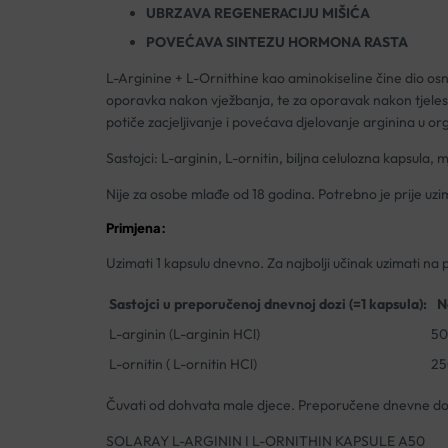
UBRZAVA REGENERACIJU MIŠIĆA
POVEĆAVA SINTEZU HORMONA RASTA
L-Arginine + L-Ornithine kao aminokiseline čine dio osno
oporavka nakon vježbanja, te za oporavak nakon tjeles
potiče zacjeljivanje i povećava djelovanje arginina u o
Sastojci: L-arginin, L-ornitin, biljna celulozna kapsula,
Nije za osobe mlađe od 18 godina. Potrebno je prije uzi
Primjena:
Uzimati 1 kapsulu dnevno. Za najbolji učinak uzimati na 
Sastojci u preporučenoj dnevnoj dozi (=1 kapsula):
N
L-arginin (L-arginin HCl)
50
L-ornitin ( L-ornitin HCl)
25
Čuvati od dohvata male djece. Preporučene dnevne doze
SOLARAY L-ARGININ I L-ORNITHIN KAPSULE A50