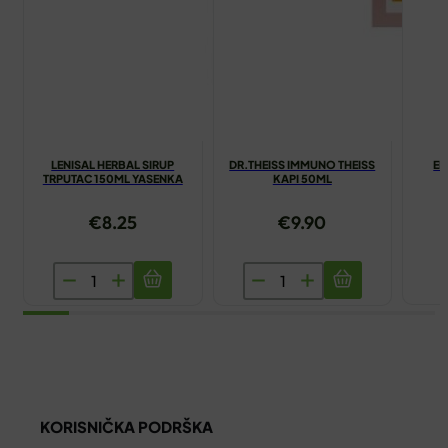
LENISAL HERBAL SIRUP
DR.THEISS IMMUNO THEISS
EN
TRPUTAC 150ML YASENKA
KAPI 50ML
€
8.25
€
9.90
LENISAL
DR.THEISS
HERBAL
IMMUNO
SIRUP
THEISS
TRPUTAC
KAPI
150ML
50ML
YASENKA
količina
KORISNIČKA PODRŠKA
količina