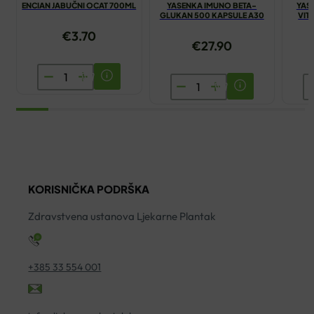
ENCIAN JABUČNI OCAT 700ML
YASENKA IMUNO BETA-
YAS
GLUKAN 500 KAPSULE A30
VIT
€
3.70
€
27.90
ENCIAN
YASENKA
Y
JABUČNI
IMUNO
O
OCAT
BETA-
F
700ML
GLUKAN
V
količina
500
5
KAPSULE
2+
KORISNIČKA PODRŠKA
A30
G
količina
ko
Zdravstvena ustanova Ljekarne Plantak
+385 33 554 001