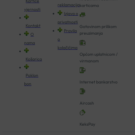
Kartice
reklamacija
karticama
vjernosti
Izjava o
privatnosti
Kontakt
Gotovinom prilikom
Pravila
preuzimanja
O
o
nama
kolačićima
Općom uplatnicom /
Košarica
virmanom
Poklon
Internet bankarstvo
bon
Aircash
KeksPay