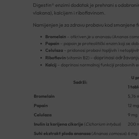
Digestin® enzimi dodatak je prehrani s odabrani
vlakana), kalcijem i riboflavinom.
Namijenjen je za zdravu probavu kod smanjene f
Bromelain
– otkriven je u ananasu (Ananas comosu
Papain
– papain je proteolitički enzim koji se do
Celulaza
– pridonosi probavi topljivih i netopljiv
doprinosi održavanju
Riboflavin
(vitamin B2) –
Kalcij
– doprinosi normalnoj funkciji probavnih 
U p
Sadrži:
1 tab
Bromelain
5,76 
Papain
12 mg
Celulaza
9 mg
Inulin iz korijena cikorije
(
Cichorium intybus
)
200 
Suhi ekstrakt ploda ananasa
(
Ananas comosus
)
6 mg