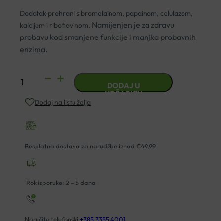
Dodatak prehrani s bromelainom, papainom, celulazom,
Namijenjen je za zdravu
kalcijem i riboflavinom.
probavu kod smanjene funkcije i manjka probavnih
enzima.
DIGESTIN
DODAJ U
ENZIMI
KOŠARICU
Dodaj na listu želja
TABLETE
ZA
ŽVAKANJE
A30
Besplatna dostava za narudžbe iznad €49,99
DIETPHARM
količina
Rok isporuke: 2 – 5 dana
Naručite telefonski
+385 3355 4001