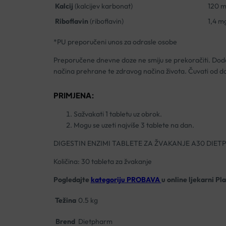
Kalcij
(kalcijev karbonat)
120 
Riboflavin
(riboflavin)
1,4 m
*PU preporučeni unos za odrasle osobe
Preporučene dnevne doze ne smiju se prekoračiti. Doda
načina prehrane te zdravog načina života. Čuvati od d
PRIMJENA:
Sažvakati 1 tabletu uz obrok.
Mogu se uzeti najviše 3 tablete na dan.
DIGESTIN ENZIMI TABLETE ZA ŽVAKANJE A30 DIE
Količina: 30 tableta za žvakanje
Pogledajte
kategoriju PROBAVA
u online ljekarni Pl
Težina
0.5 kg
Brend
Dietpharm