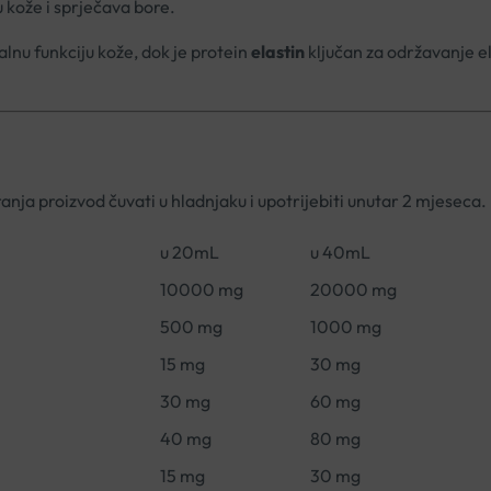
 kože i sprječava bore.
u funkciju kože, dok je protein
elastin
ključan za održavanje e
ja proizvod čuvati u hladnjaku i upotrijebiti unutar 2 mjeseca.
u 20mL
u 40mL
10000 mg
20000 mg
500 mg
1000 mg
15 mg
30 mg
30 mg
60 mg
40 mg
80 mg
15 mg
30 mg