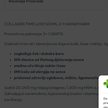
Recenzije Proizvoda
COLLAGEN TIME LUXE 500ML 2+1 HAMAPHARM
Promotivno pakiranje: 2+ 1 GRATIS
Dubinski hrani ali i obnavlja sve slojeve kože, kose i noktiju
zaglađuje čak i duboke bore
štiti stanice od štetnog djelovanja sunca
snažno učvršćuje nokte i kosu
štiti kožu od alergija na sunce
pridonosi zdravlju zglobova, mišića, ligamenata i kost
Sadrži 20.000 mg ribljeg kolagena, 1.000 mg MSM-a, 4 mg astak
Zahvaljujući ceramidima, hijaluronskoj kiselini i elastinu, Co
Da 
korištenja.
pri
obr