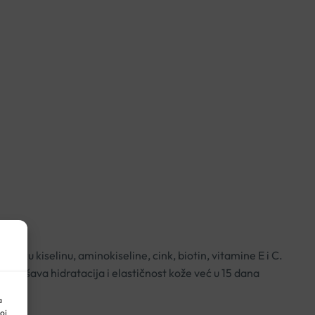
sku kiselinu, aminokiseline, cink, biotin, vitamine E i C.
oboljšava hidratacija i elastičnost kože već u 15 dana
a
oj