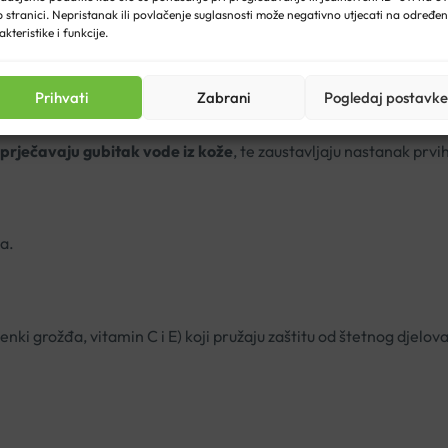
 stranici. Nepristanak ili povlačenje suglasnosti može negativno utjecati na određe
akteristike i funkcije.
ganizmu.
Prihvati
Zabrani
Pogledaj postavke
sprječavaju gubitak vode iz kože
, te zaustavljaju nastanak prv
ma.
nki grožđa, vitamin C i E) koji pružaju zaštitu od štetnog djelo