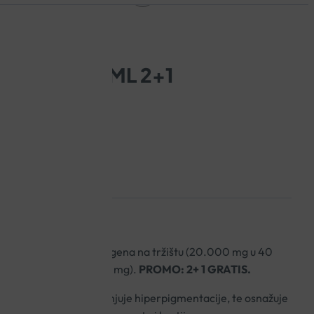
E LUXE 500ML 2+1
sadrži najvišu dozu kolagena na tržištu (20.000 mg u 40
soku dozu MSM-a (1.000 mg).
PROMO: 2+ 1 GRATIS.
st i zdravlje kože, smanjuje hiperpigmentacije, te osnažuje