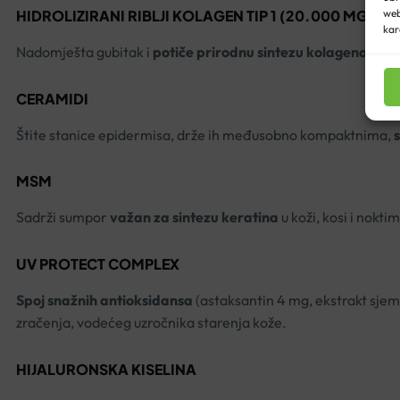
HIDROLIZIRANI RIBLJI KOLAGEN TIP 1 (20.000 MG)
web
kar
Nadomješta gubitak i
potiče prirodnu sintezu kolagena
u or
CERAMIDI
Štite stanice epidermisa, drže ih međusobno kompaktnima,
MSM
Sadrži sumpor
važan za sintezu keratina
u koži, kosi i nokti
UV PROTECT COMPLEX
Spoj snažnih antioksidansa
(astaksantin 4 mg, ekstrakt sjeme
zračenja, vodećeg uzročnika starenja kože.
HIJALURONSKA KISELINA