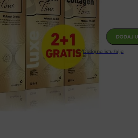
nokte i kosu. Podržava zdravlj
Rezultati su vidljivi već nak
COLLAGEN
DODAJ U
TIME
LUXE
Dodaj na listu želja
500ML
2+1
HAMAPHARM
Besplatna dostava za narudžbe i
količina
Rok isporuke: 2 – 5 dana
Naručite telefonski
+385 3355 400