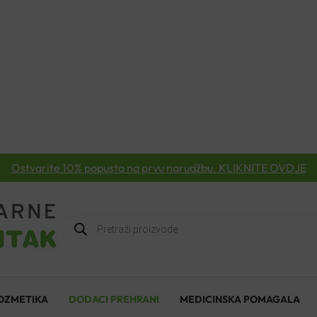
Ostvarite 10% popusta na prvu narudžbu. KLIKNITE OVDJE
Products
search
OZMETIKA
DODACI PREHRANI
MEDICINSKA POMAGALA