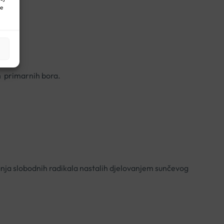
ne
ih primarnih bora.
vanja slobodnih radikala nastalih djelovanjem sunčevog