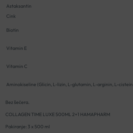
Astaksantin
Cink
Biotin
Vitamin E
Vitamin C
Aminokiseline (Glicin, L-lizin, L-glutamin, L-arginin, L-cistei
Bez šećera.
COLLAGEN TIME LUXE 500ML 2+1 HAMAPHARM
Pakiranje: 3 x 500 ml