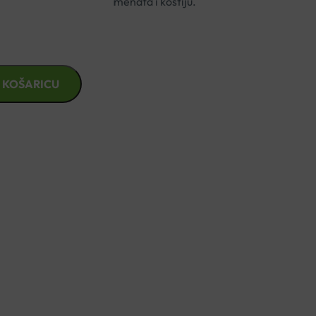
e zglobova, mišića, ligamenata i kostiju.
on 15 dana.
 KOŠARICU
znad €49,99
1