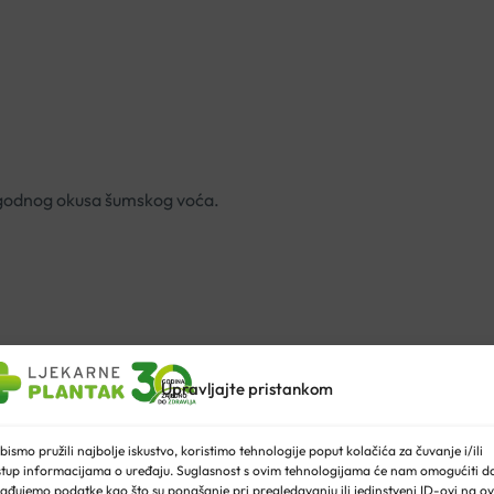
. Ugodnog okusa šumskog voća.
iju
Upravljajte pristankom
santina, ceramide, elastin, ekstrakt sjemenki grožđa, hijaluron
llagenTime Luxe jača kožnu barijeru, sprječava gubitak vlage, te p
bismo pružili najbolje iskustvo, koristimo tehnologije poput kolačića za čuvanje i/ili
stup informacijama o uređaju. Suglasnost s ovim tehnologijama će nam omogućiti d
ađujemo podatke kao što su ponašanje pri pregledavanju ili jedinstveni ID-ovi na ov