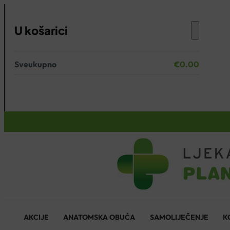
U košarici
Sveukupno
€
0.00
Nema proizvoda u košarici.
KOŠARICA
AKCIJE
ANATOMSKA OBUĆA
SAMOLIJEČENJE
K