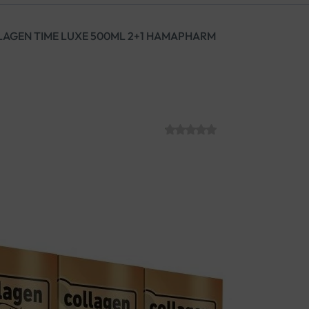
AGEN TIME LUXE 500ML 2+1 HAMAPHARM
COLLAGEN TIM
HAMAPHARM
SKU:
C012370
€
99.90
Tekući dodatak prehrani koji 
ml), UV protect complex i vi
Poboljšava teksturu, elastično