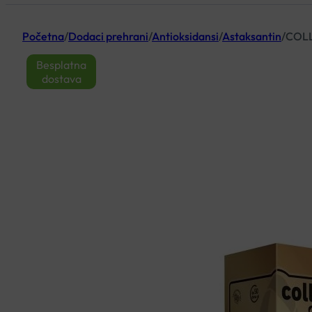
Početna
/
Dodaci prehrani
/
Antioksidansi
/
Astaksantin
/
COLL
Besplatna
dostava