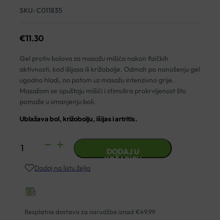
SKU:
C011835
€
11.30
Gel protiv bolova za masažu mišića nakon fizičkih
aktivnosti, kod išijasa ili križobolje. Odmah po nanošenju gel
ugodno hladi, no potom uz masažu intenzivno grije.
Masažom se opuštaju mišići i stimulira prokrvljenost što
pomaže u smanjenju boli.
Ublažava bol, križobolju, išijas i artritis.
FLEXOHOT
DODAJ U
GEL
KOŠARICU
Dodaj na listu želja
100ML
HAMAPHARM
količina
Besplatna dostava za narudžbe iznad €49,99