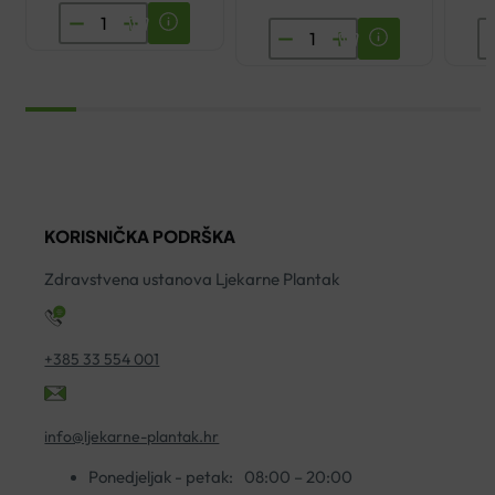
DR.THEISS
ANAFTIN
P
GEL
TEKUĆINA
Z
ZA
ZA
Z
VENE
ISPIRANJE
L
100ML
USTA
W
količina
120ML
7
količina
ko
KORISNIČKA PODRŠKA
Zdravstvena ustanova Ljekarne Plantak
+385 33 554 001
info@ljekarne-plantak.hr
Ponedjeljak - petak:
08:00 – 20:00