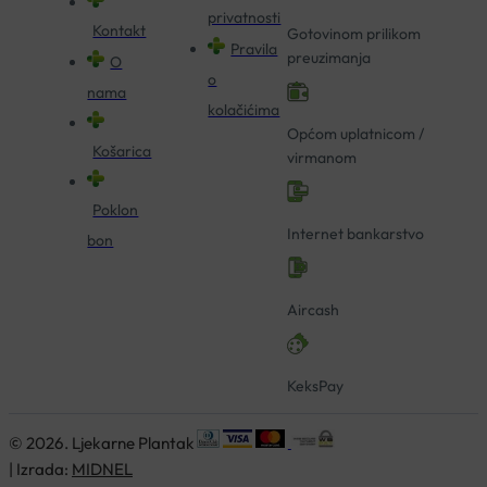
privatnosti
Kontakt
Gotovinom prilikom
Pravila
preuzimanja
O
o
nama
kolačićima
Općom uplatnicom /
Košarica
virmanom
Poklon
Internet bankarstvo
bon
Aircash
KeksPay
© 2026. Ljekarne Plantak
| Izrada:
MIDNEL