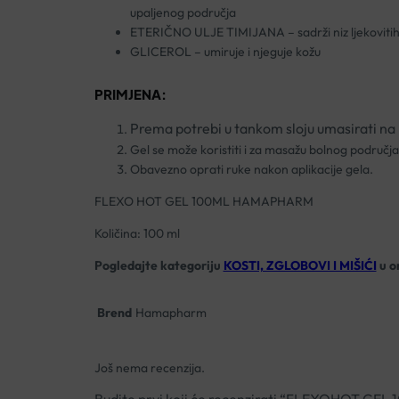
upaljenog područja
ETERIČNO ULJE TIMIJANA – sadrži niz ljekovitih 
GLICEROL – umiruje i njeguje kožu
PRIMJENA:
Prema potrebi u tankom sloju umasirati na
Gel se može koristiti i za masažu bolnog područja
Obavezno oprati ruke nakon aplikacije gela.
FLEXO HOT GEL 100ML HAMAPHARM
Količina: 100 ml
Pogledajte kategoriju
KOSTI, ZGLOBOVI I MIŠIĆI
u on
Brend
Hamapharm
Još nema recenzija.