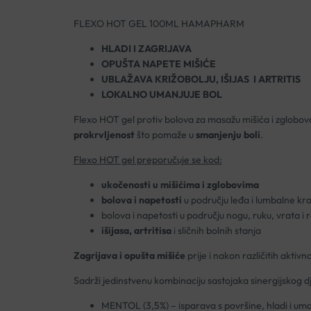
FLEXO HOT GEL 100ML HAMAPHARM
HLADI I ZAGRIJAVA
OPUŠTA NAPETE MIŠIĆE
UBLAŽAVA KRIŽOBOLJU, IŠIJAS I ARTRITIS
LOKALNO UMANJUJE BOL
Flexo HOT gel protiv bolova za masažu mišića i zglobo
prokrvljenost
što pomaže u
smanjenju boli
.
Flexo HOT gel preporučuje se kod:
ukočenosti u mišićima i zglobovima
bolova i napetosti
u području leđa i lumbalne kra
bolova i napetosti u području nogu, ruku, vrata i
išijasa, artritisa
i sličnih bolnih stanja
Zagrijava i opušta mišiće
prije i nakon različitih aktivno
Sadrži jedinstvenu kombinaciju sastojaka sinergijskog d
MENTOL (3,5%) – isparava s površine, hladi i uman