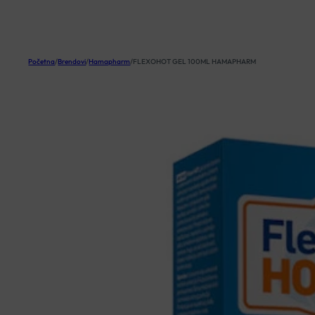
KOŠARICA
Početna
/
Brendovi
/
Hamapharm
/
FLEXOHOT GEL 100ML HAMAPHARM