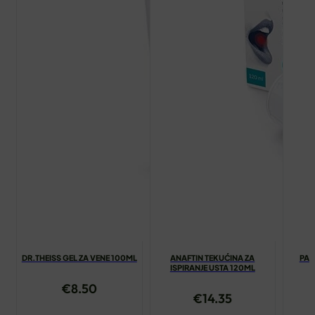
DR.THEISS GEL ZA VENE 100ML
ANAFTIN TEKUĆINA ZA
PAS
ISPIRANJE USTA 120ML
€
8.50
€
14.35