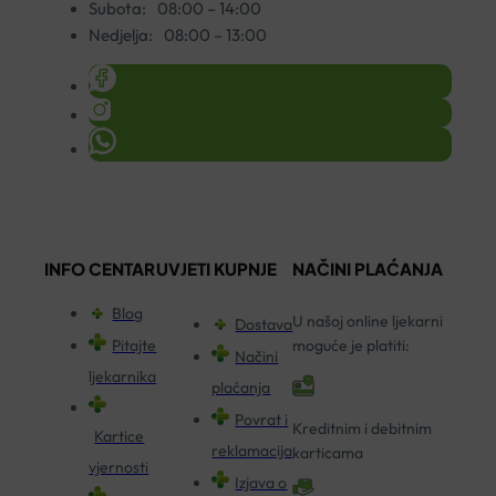
Subota:
08:00 – 14:00
Nedjelja:
08:00 – 13:00
INFO CENTAR
UVJETI KUPNJE
NAČINI PLAĆANJA
Blog
U našoj online ljekarni
Dostava
Pitajte
moguće je platiti:
Načini
ljekarnika
plaćanja
Povrat i
Kreditnim i debitnim
Kartice
reklamacija
karticama
vjernosti
Izjava o